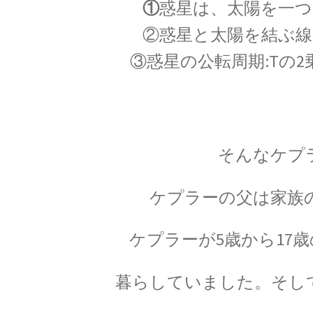
①
惑星は、太陽を一つ
【天才｜経路積分やファインマ
②惑星と太陽を結ぶ線
③惑星の公転周期:Tの2
W・C・レントゲ
【第一回のノーベル賞受賞者・電子
そんなケプ
ケプラーの父は家族
【黒体放射の研究やウィー
ケプラーが5歳から17
暮らしていました。そし
W・E