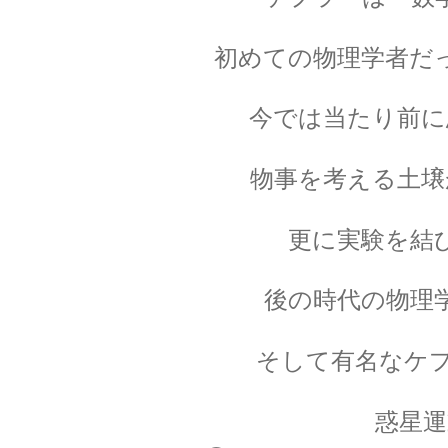
K・シュヴァルツシルト
初めての物理学者だ
‗【相対性理論から 重力場を記述したドイツ人｜シ
今では当たり前に
物事を考える土壌
L・
【失明して単眼の巨人（サイクロプ
更に実験を結
後の時代の物理
P・ショーァ
【Peter Williston Shor, 1959/
そして有名なケ
惑星運
R・P・ファイ