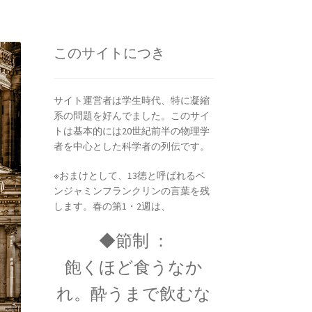
ピタゴラス: Pythagoras
このサイトにつき
満ちた数と幾何学の創始者】
サイト運営者は学生時代、特に凝縮
系の問題を好んでました。このサイ
ヤング
トは基本的には20世紀前半の物理学
説を発展｜三原色の提唱】
者を中心とした科学者の列伝です。
※おまけとして、13徳と呼ばれるベ
ンジャミンフランクリンの言葉を残
します。春の第1・2週は、
◆節制 ：
飽くほど食うなか
7世紀生まれの
18世紀生まれの
れ。酔うまで飲むな
理学者のまとめ
物理学者のまとめ