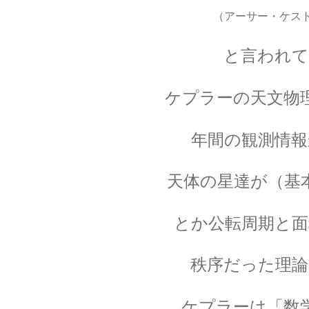
（アーサー・ケス
と言われ
J・F・ジョリオ＝キューリー
【アルファ線を使いリン30を実現】
ケプラーの天文物
年間の観測情報
J・
‗【電子の単位を明確にし
天体の星達が（基
とか公転周期と面
J・R・マイヤー
秩序だった理論
【熱と仕事の変換｜エネルギーの概
ケプラーは「数