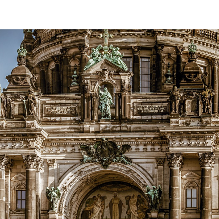
デモクリトス
を広め、原子・統計を始めた賢人】
【謎に
マン
トマス・
モデル‗ノイマン型PC開発】
【 医学の視点から光の波動
真
Ａ＝マリ・アンペール
1
【電流の仕組みを分かり易く実験で説明】
物