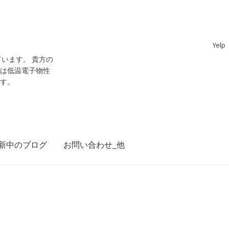
Yelp
います。 貴方の
門は低温電子物性
です。
新中のブログ
お問い合わせ_他
ジョン・スチュワート・ベル
28日 ～1990年10月1日】— 量子世界の常識を問い直し