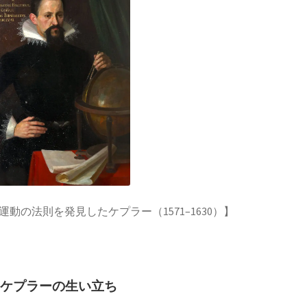
ての偏向や屈折を説明】
【量子力学的効果をデ
D・J・ボーム
ストリア人】
_【マンハッタン計画に参画しボーム解釈を提
レンス
人工放射性元素を実現】
:惑星運動の法則を発見したケプラー（1571–1630）】
・W・モーリー
ケプラーの生い立ち
が光速度に関する事実を実験検証】