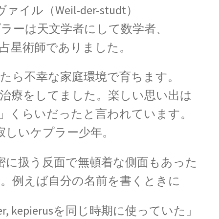
イル（Weil-der-studt）
ラーは天文学者にして数学者、
占星術師でありました。
スナー
を使って超電導現象を説明】
たら不幸な家庭環境で育ちます。
治療をしてました。
楽しい思い出は
」くらいだったと言われています。
G・オーム
ホフ
寂しいケプラー少年。
路でそれぞれ法則を確立】
【抵抗値の単位｜オームの法
密に扱う反面で無頓着な側面
もあった
。例えば自分の名前を書くときに
J・C・マクスウ
【場の理論をまとめ、電磁波が
を考えた】
, khpler, kepierusを同じ時期に使っていた」