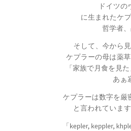
ドイツのヴァ
に生まれたケプ
哲学者、
F・W・マイ
【ベルリン生まれの物理学者｜磁性
そして、今から見
ケプラーの母は薬草
「家族で月食を見た
G・R・キルヒ
あぁ
【反射熱と放射エネルギーと電気回
ケプラーは数字を厳
と言われています
H・アルプレヒト・ベーテ
【星の進化を考え、また原子核反応
「kepler, keppler