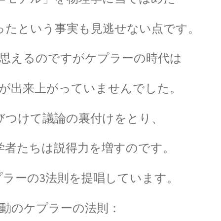
ったという事実も見逃せない点です。
ュヴァルツシルト半径】
思えるのですがケプラーの時代は
が出来上がっていませんでした。
P・
オイラー
ス）と呼ばれた｜自然対数を定式化】
【ライデン瓶
びつけて議論の裏付けをとり、
学者たちは説得力を増すのです。
R・J・E・
8/14-量子暗号を揺るがす男】
【熱力学の第一法則を定めエン
プラーの3法則を提唱しています。
動のケプラーの法則：
ンマン
S・ナ