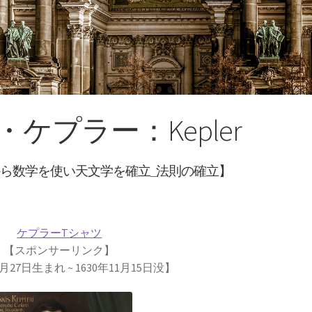
【
受
ケプラー：Kepler
【イギリ
【変動磁場_誘導起電力を法則化】
il Lenz
ら数学を使い天文学を確立_法則の確立】
ケルソン
A・H
想定した干渉実験を実施】
【光速度を始めて測
ケプラーTシャツ
【スポンサーリンク】
2月27日生まれ ~ 1630年11月15日没】
レネル
B・D・ジョ