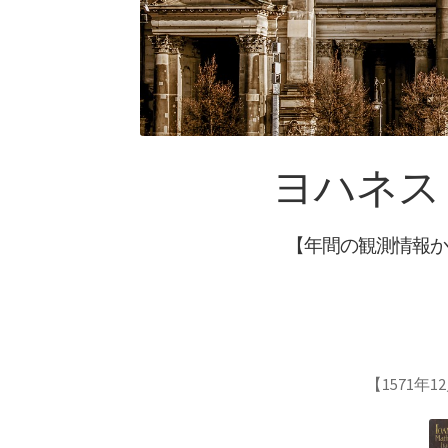
20世紀生まれの
ヨハネス・
物理学者の纏め
レンツ_Heinrich Friedrich Em
【年間の観測情報か
A・A・マイ
【稀代の実験｜エーテルを
【1571年1
A・J・フ