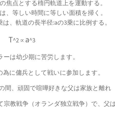
の焦点とする楕円軌道上を運動する。
ンダイヤグラムを考案】
【インド独自の理解体系
は、等しい時間に等しい面積を掃く。
乗は、軌道の長半径:aの3乗に比例する。
ン
T
a
^
2
∝
^
3
の蛍光現象を実用化】
ラーは幼少期に苦労します。
の為に傭兵として戦いに参加します。
W・C・ヴィーン
ンの法則をもたらした物性研究の先駆者
歳の間、頑固で喧嘩好きな父は家族と離れ
て宗教戦争（オランダ独立戦争）で、
父
・パウリ
【トピック‐初稿202