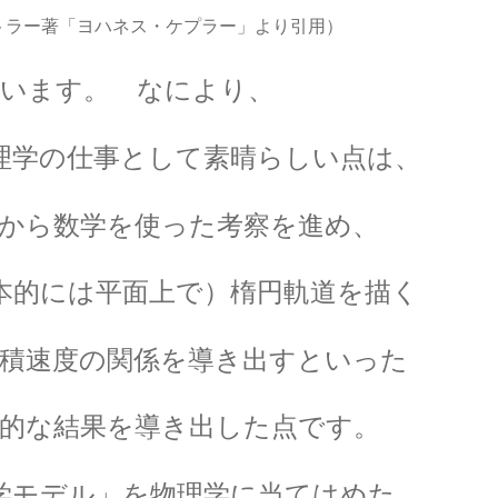
トラー著「ヨハネス・ケプラー」より引用）
J・J・サクライ
ています。
なにより、
【ハーバードを首席で卒業し49歳で夭折した天才物
理学の仕事として素晴らしい点は、
から数学を使った考察を進め、
J・トムソン
て同位体を示した優れた実験家】
【ジュール
本的には平面上で）楕円軌道を描く
積速度の関係を導き出すといった
J・チャ
的な結果を導き出した点です。
念の確立に貢献】
【中性子を発見しガン治療に応用
学モデル」を物理学に当てはめた