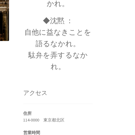
かれ。
◆沈黙 ：
自他に益なきことを
トピック】
語るなかれ。
勲について
スの叙勲・など】
駄弁を弄するなか
れ。
・ルイ・フィゾー
アクセス
定｜ドップラー効果を考察】
住所
114-0000 東京都北区
営業時間
ゼフソン