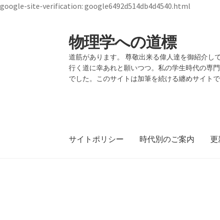
google-site-verification: google6492d514db4d4540.html
物理学への道標
ナ
コ
ビ
ン
道筋があります。 尊敬出来る偉人達を御紹介して
ゲ
テ
行く道に幸あれと願いつつ。私の学生時代の専
ー
ン
でした。このサイトは加筆を続ける纏めサイト
シ
ツ
ョ
へ
ン
ス
へ
キ
ス
ッ
サイトポリシー
時代別のご案内
更
キ
プ
ッ
プ
19世紀生まれの
【1928年7月
ホーム
物理学者のまとめ