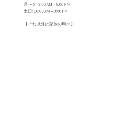
月〜金: 9:00 AM – 5:00 PM
バイスで具現化】
土日: 10:00 AM – 3:00 PM
【それ以外は家族の時間】
唱】