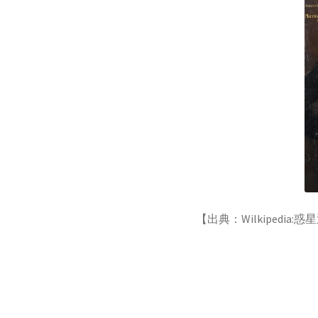
【光が横波であると説明し
C・A・ドップラー
【ドップラー効果を定式化したオー
E・O・ロー
【サイクロトロンを発明し
【出典：Wilkipedia
E
【アメリカで稀代の実験家