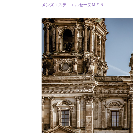
メンズエステ エルセーヌＭＥＮ
【インドまで出かけて見聞
フォン・ノイ
【映画作品「博士の異常な愛情」の
歴史的な集合写
1927年10月開催
【第五回ソルベー会議】