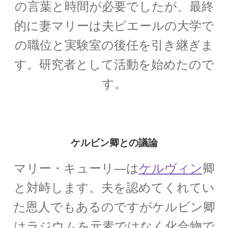
の言葉と時間が必要でしたが、最終
オックスフォード（OXFORD）
大学関連の物理学者【英語圏最古】
的に妻マリーは夫ピエールの大学で
の職位と実験室の後任を引き継ぎま
す。研究者として活動を始めたので
オットー・シュテルン
す。
【アインシュタインと同じくドイツを逃れた実
験家】
ケルビン卿との議論
オットー・ハーン‗
マリー・キューリ―は
ケルヴィン
卿
【1879年3月8日 – 1968年7月28日】
と対峙します。夫を認めてくれてい
た恩人でもあるのですがケルビン卿
はラジウムを元素ではなく化合物で
オランダ関係の物理学者