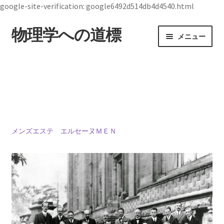
google-site-verification: google6492d514db4d4540.html
物理学への道標
ナ
コ
メニュー
ビ
ン
ゲ
テ
ホーム
ー
ン
シ
ツ
19世紀生まれの
ョ
へ
物理学者のまとめ
ン
ス
へ
キ
ス
ッ
メンズエステ エルセーヌＭＥＮ
ジョン・スチュワート・ベル
キ
プ
【1928年7月28日 ～1990年10月1日】— 量子世界
ッ
の常識を問い直した理論物理学者 —
プ
デモクリトス