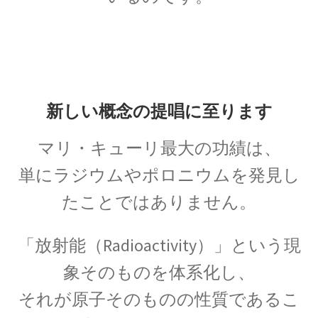
【幾何学的に微積分を考えニュートンを育て
た】
アイナー・ヘルツシュプルング
‗【H‐R図で恒星を整理して星の明るさと表面温度を考察】
新しい概念の提唱に至ります
マリ・キューリ最大の功績は、
アウグスト・ピカール
単にラジウムやポロニウムを発見し
【深海と成層圏に挑んだ物理学者にして冒険
たことではありません。
家】
「放射能（Radioactivity）」という現
象そのものを体系化し、
アメリカ関係の物理学者のまとめ
それが原子そのものの性質であるこ
ベンジャミンフランクリンからファインマン他