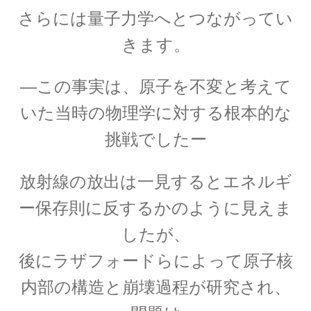
アンリ・ポアンカレ
さらには量子力学へとつながってい
【数学・物理学・天文学で独自の領
きます。
域を開拓】
―この事実は、原子を不変と考えて
いた当時の物理学に対する根本的な
アーサー・コンプトン
挑戦でしたー
【ガンマ線の散乱・吸収を研究｜粒子の波動性
と粒子性を研究】
放射線の放出は一見するとエネルギ
ー保存則に反するかのように見えま
アーネスト・ラザフォード
したが、
【原子模型を提唱した原子物理学の父】
後にラザフォードらによって原子核
内部の構造と崩壊過程が研究され、