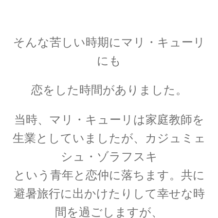
A・H・ルイ・フィゾー
【光速度を始めて測定｜ドップラー効果を考
そんな苦しい時期にマリ・キューリ
察】
にも
恋をした時間がありました。
A・J・フレネル
【光が横波であると説明しての偏向
当時、マリ・キューリは家庭教師を
や屈折を説明】
生業としていましたが、
カジュミェ
シュ・ゾラフスキ
という青年と恋仲に落ちます。
共に
避暑旅行に出かけたりして幸せな時
B・D・ジョゼフソン
【量子力学的効果をデバイスで具現化】
間を過ごしますが、