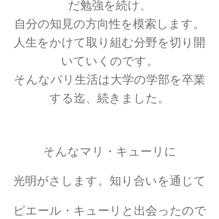
だ勉強を続け、
自分の知見の方向性を模索します。
人生をかけて取り組む分野を切り開
E・W・モーリー
いていくのです。
【アメリカで稀代の実験家が光速度
そんなパリ生活は大学の学部を卒業
に関する事実を実験検証】
する迄、続きました。
F・W・マイスナー
そんなマリ・キューリに
【ベルリン生まれの物理学者｜磁性を使って超
電導現象を説明】
光明がさします。
知り合いを通じて
ピエール・キューリと出会ったので