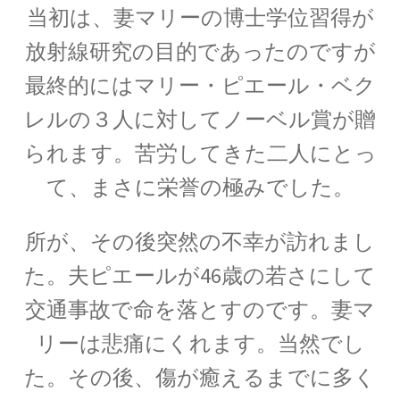
当初は、妻マリーの博士学位習得が
エンリコ・フェルミ
放射線研究の目的であったのですが
【マンハッタン計画に参画し排他律に従う原理
を構築した一人】
最終的にはマリー・ピエール・ベク
レルの３人に対してノーベル賞が贈
られます。苦労してきた二人にとっ
エヴァリスト・ガロア（Évariste Galois)
て、まさに栄誉の極みでした。
【数学者にして革命家_体論や群論を確立】
所が、その後突然の不幸が訪れまし
た。夫ピエールが46歳の若さにして
エヴァリスト・ガロア（Évariste Galois)
交通事故で命を落とすのです。妻マ
【数学者にして革命家_体論や群論を確立】
リーは悲痛にくれます。当然でし
た。その後、傷が癒えるまでに多く