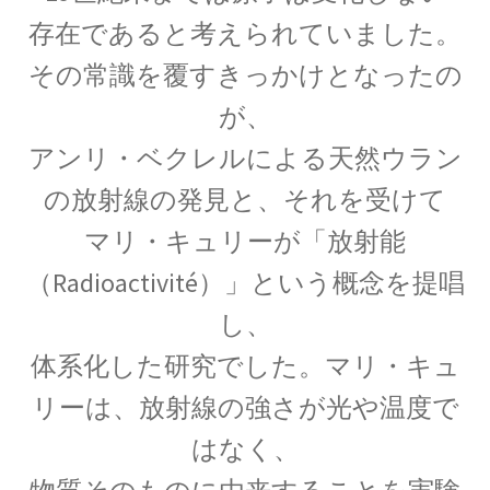
｜エントロピー】
存在であると考えられていました。
その常識を覆すきっかけとなったの
が、
R・P・ファインマン
【天才｜経路積分やファインマンダイヤ
アンリ・ベクレルによる天然ウラン
グラムを考案】
の放射線の発見と、それを受けて
マリ・キュリーが「放射能
（Radioactivité）」という概念を提唱
S・ナート・ボース
し、
【インド独自の理解体系で学びボーズ粒子を定
体系化した研究でした。マリ・キュ
式化】
リーは、放射線の強さが光や温度で
はなく、
W・C・レントゲン