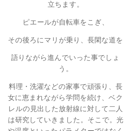
立ちます。
J・J・トムソン
‗【電子の単位を明確にして同位体
ピエールが自転車をこぎ、
を示した優れた実験家】
その後ろにマリが乗り、長閑な道を
語りながら進んでいった事でしょ
J・P・ジュール
【ジュールの法則｜熱の仕事当量の数値化】
う。
料理・洗濯などの家事で頑張り、長
女に恵まれながら学問を続け、
ベク
J・R・マイヤー
レルの見出した放射線に対して
二人
【熱と仕事の変換｜エネルギーの概念の確立に
貢献】
は研究していきました。
そこで。光
や温度といったパラメターではなく