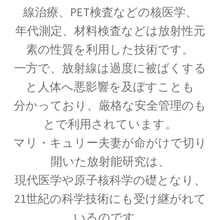
した】
線治療、PET検査などの核医学、
年代測定、材料検査などは放射性元
素の性質を利用した技術です。
アイザック・アシモフ
一方で、放射線は過度に被ばくする
【「ロボット3原則」で有名なSF作家】
と人体へ悪影響を及ぼすことも
分かっており、
厳格な安全管理のも
アイザック・ニュートン
とで利用されています。
【微積分を駆使して空間・時間・力
マリ・キュリー夫妻が命がけで切り
を明確に定式化】
開いた放射能研究は、
現代医学や原子核科学の礎となり、
21世紀の科学技術にも受け継がれて
アイザック・バロー
いるのです。