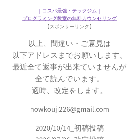
ジョゼフ・ブラック
【Joseph Black_1728年4月16日 – 1799年12月6
｜コスパ最強・テックジム｜
日】
プログラミング教室の無料カウンセリング
【スポンサーリンク】
以上、間違い・ご意見は
ジョルダーノ・ブルーノ
以下アドレスまでお願いします。
【宇宙の無限を説き異端審問を受けた殉職者】
最近全て返事が出来ていませんが
全て読んでいます。
適時、改定をします。
ジョン・A・フレミング
【マクスウェルの弟子は真空管を発明しまし
nowkouji226@gmail.com
た】
2020/10/14_初稿投稿