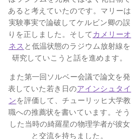
【ホイヘンス・ライデン瓶・ローレンツ・そし
あると考えていたのです。マリーは
て幾多の議論】
実験事実で論破してケルビン卿の誤
りを正しました。そして
カメリーオ
ネス
と低温状態のラジウム放射線を
オリヴァー・ヘヴィサイド_
研究していこうと話を進めます。
（Oliver Heaviside）【独学で電磁気学を発展さ
せた男】
また第一回ソルベー会議で論文を発
表していた若き日の
アインシュタイ
ン
を評価して、チューリッヒ大学教
オーストリア関係の物理学者
【統計力学・波動関数を育んだ国】
職への推薦状を書いています。そう
した当時の綺羅星の物理学者が彼女
と交流を持ちました。