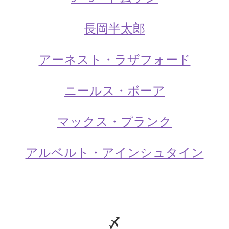
【産業革命時に蒸気機関を改良しフライフォイ
ールを発明】
長岡半太郎
アーネスト・ラザフォード
ジャック・C・シャルル
【温度と体積の関係を定式化｜水素の気球で有
ニールス・ボーア
人飛行】
マックス・プランク
アルベルト・アインシュタイン
ジュネーヴ大学関連の物理学者のご紹介
【特に天文学で有名です】
〆