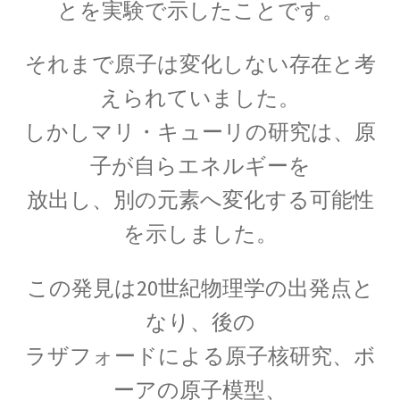
とを実験で示したことです。
それまで原子は変化しない存在と考
アルキメデス
えられていました。
【兵器を発案し円周率を推定（幾何
しかしマリ・キューリの研究は、
原
学的考察）した多彩な人】
子が自らエネルギーを
放出し、
別の元素へ変化する可能性
を示しました。
アレクサンダー・グラハム・ベル
【Alexander Graham Bell‗1847年3月3日 ～1922年
この発見は20世紀物理学の出発点と
8月2日】 — 声を「距離」から解放した発明家 —
なり、
後の
ラザフォードによる原子核研究、
ボ
ーアの原子模型、