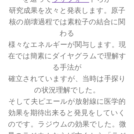
ウィリアム・トムソン
研究成果を次々と発表します。原子
【B・K OM, GCVO, PC, PRS, PRSE】
核の崩壊過程では素粒子の結合に関
わる
様々なエネルギーが関与します。現
ウィーン大学（Universität Wien)
関係【独語圏最古の大学】
在では簡素にダイヤグラムで理解す
る手法が
確立されていますが、当時は手探り
エドウィン・パウエル・ハッブル
の状況理解でした。
_【赤方偏移を示し膨張宇宙論を論じ
そして夫ピエールが放射線に医学的
ました】
効果を期待出来ると発見をしていく
のです。ラジウムの効果でした。微