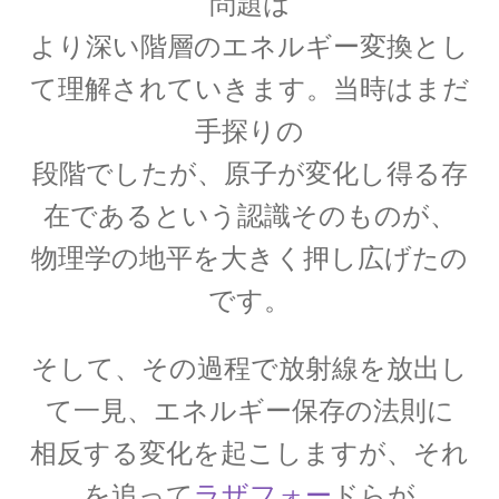
問題は
イェール大学の関連人物
ギブス・山川健次郎・ナイキスト等
より深い階層のエネルギー変換とし
が学んだ名門
て理解されていきます。当時はまだ
手探りの
段階でしたが、原子が変化し得る存
イギリス関係の人々
在であるという認識そのものが、
ニュートン・マクスウェルからディラック・ホーキング、他
物理学の地平を大きく押し広げたの
です。
イタリア関係の物理学者
そして、その過程で放射線を放出し
【コペルニクスからフェルミまでの系譜】
て一見、エネルギー保存の法則に
相反する変化を起こしますが、それ
を追って
ラザフォー
ドらが