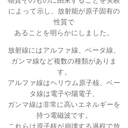
物質そのものに由来することを実験
【第一回のノーベル賞受賞者・電子の蛍光現象
によって示し、放射能が原子固有の
を実用化】
性質で
あることを明らかにしました。
放射線にはアルファ線、ベータ線、
W・C・ヴィーン
【黒体放射の研究やウィーンの法則
ガンマ線など複数の種類がありま
をもたらした物性研究の先駆者】
す。
アルファ線はヘリウム原子核、ベー
タ線は電子や陽電子、
W・E・パウリ
ガンマ線は非常に高いエネルギーを
【微細定数 1/137.036…｜新たな概念として排他
持つ電磁波です。
律とパリティーを発見】
これらは原子核が崩壊する過程で放