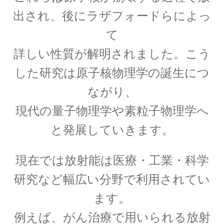
出され、後にラザフォードらによっ
て
【トピック‐初稿2020年度11月】
量子計算機実用化の波_活用事例
詳しい性質が解明されました。こう
した研究は原子核物理学の誕生につ
ながり、
_他
お問い合わせ等もろもろ
現代の量子物理学や素粒子物理学へ
【書評・トピックの情報も残しま
と発展していきます。
す】
現在では放射能は医療・工業・科学
研究など幅広い分野で利用されてい
ます。
お雇い外人のトマス・メンデンホール
【明治時代の創設期に東京大学で若者を育てま
例えば、がん治療で用いられる放射