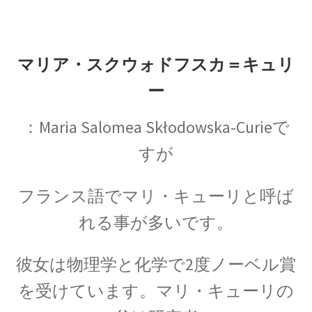
17世紀生まれの
物理学者のまとめ
マリア・スクウォドフスカ＝キュリ
ー
18世紀生まれの
物理学者のまとめ
：Maria Salomea Skłodowska-Curieで
すが
20世紀生まれの
フランス語でマリ・キューリと呼ば
物理学者の纏め
れる事が多いです。
彼女は物理学と化学で2度ノーベル賞
を受けています。マリ・キューリの
【変動磁場_誘導
レンツ_Heinrich Friedrich Emil Lenz