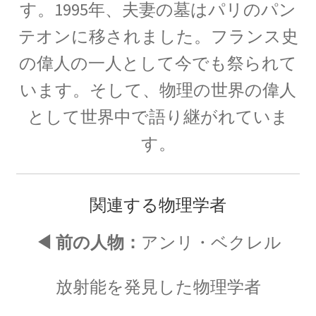
す。1995年、夫妻の墓はパリのパン
ンハイマー
テオンに移されました。フランス史
の偉人の一人として今でも祭られて
ゲオルク・レティクス_
【コペルニクスと天動説をまとめた】
います。そして、物理の世界の偉人
として世界中で語り継がれていま
す。
ゲッチンゲン大学関連の物理学者
【グリム兄弟や鉄血宰相ビスマルクを輩出】
関連する物理学者
コペルニクス
◀ 前の人物：
アンリ・ベクレル
【レクティスと地動説を推進して世界観を転
換】
放射能を発見した物理学者