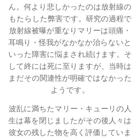
ん。何より悲しかったのは放射線の
【三角法を考案し天動説の体系を考案】
もたらした弊害です。研究の過程で
放射線被曝が重なりマリーは頭痛・
クリスティアーン・ホイヘンス
耳鳴り・怪我がなかなか治らないと
【オランダ物理学の黎明期に光学を研究】
いった障害に悩まされ続けます。そ
して終には死に至りますが、当時は
まだその関連性が明確ではなかった
グラーツ大学：Universität Graz
ようです。
関連の物理学者・シュレディンガー等
波乱に満ちたマリー・キューリの人
生は幕を閉じましたがその後人々は
ケンブリッジ大関連の物理学者
彼女の残した物を高く評価していま
ハーディ、リトルウッド、ディラック、オッペ