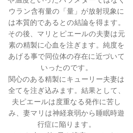
ウラン含有量の「量」が放射現象に
J・チャドウィック
は本質的であるとの結論を得ます。
【中性子を発見しガン治療に応用｜マンハッタ
その後、マリとピエールの夫妻は元
ン計画でのリーダー】
素の精製に心血を注ぎます。
純度を
あげる事で
同位体の存在に近づいて
K・シュヴァルツシルト
いったのです。
‗【相対性理論から 重力場を記述したドイツ人｜シュヴァルツシルト
関心のある精製にキューリー夫妻は
半径】
全てを注ぎ込みます。結果として、
夫ピエールは度重なる発作に苦し
L・オイラー
み、妻マリは神経衰弱から睡眠時遊
【失明して単眼の巨人（サイクロプス）と呼ば
行症に陥ります。
れた｜自然対数を定式化】