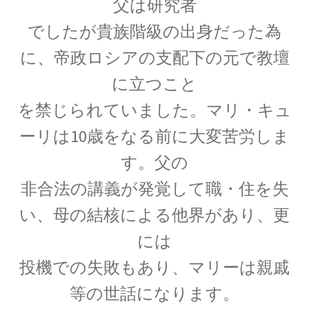
父は研究者
起電力を法則化】
でしたが貴族階級の出身だった為
に、帝政ロシアの支配下の元で教壇
に立つこと
【トピック】
受勲について
を禁じられていました。マリ・キュ
【イギリスの叙勲・など】
ーリは10歳をなる前に大変苦労しま
す。父の
非合法の講義が発覚して職・住を失
A・A・マイケルソン
い、母の結核による他界があり、更
【稀代の実験｜エーテルを想定した
には
干渉実験を実施】
投機での失敗もあり、
マリーは親戚
等の世話になります。