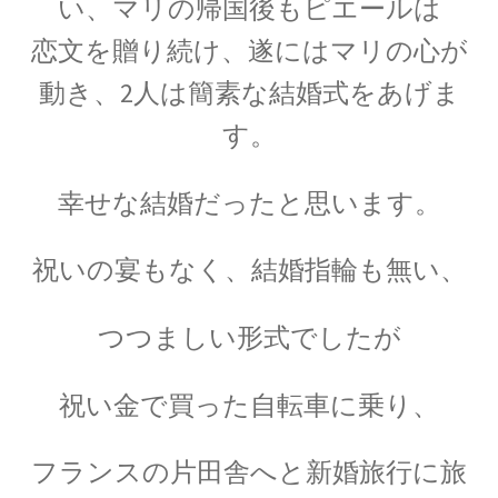
い、
マリの帰国後もピエールは
【場の理論をまとめ、電磁波が光速
恋文を
贈り続け、遂にはマリの心が
となる事を示した】
動き、
2人は簡素な結婚式をあげま
す。
J・F・ジョリオ＝キューリー
幸せな結婚だったと思います。
【アルファ線を使いリン30を実現】
祝いの宴もなく、結婚指輪も無い、
つつましい形式でしたが
J・J・サクライ
【ハーバードを首席で卒業し49歳で夭折した天
祝い金で買った自転車に乗り、
才物理学者】
フランスの片田舎へと新婚旅行に旅