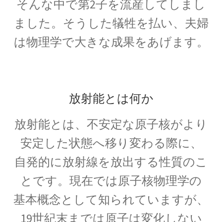
そんな中で第2子を流産してしまし
ました。そうした犠牲を払い、夫婦
は物理学で大きな成果をあげます。
P・V・ミュッセンブルーク
【ライデン瓶を発明し静電気の基礎を確立】
放射能とは何か
P・ショーァ
放射能とは、不安定な原子核がより
【Peter Williston Shor, 1959/8/14-量子暗号を揺る
安定した状態へ移り変わる際に、
がす男】
自発的に放射線を放出する性質のこ
とです。現在では原子核物理学の
R・J・E・クラウジウス
基本概念として知られていますが、
【熱力学の第一法則を定めエントロピーを定義
19世紀末までは原子は変化しない