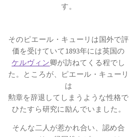
G・R・キルヒホフ
す。
【反射熱と放射エネルギーと電気回路でそれぞ
れ法則を確立】
そのピエール・キューリは国外で
評
価を受けていて1893年には英国の
G・オーム
【抵抗値の単位｜オームの法則：E=RI】
ケルヴィン
卿が訪ねてくる程でし
た。
ところが、ピエール・キューリ
は
H・アルプレヒト・ベーテ
勲章を辞退してしまうような性格で
【星の進化を考え、また原子核反応を考えた】
ひたすら研究に励んでいました。
そんな二人が惹かれ合い、認め合
J・C・マクスウェル