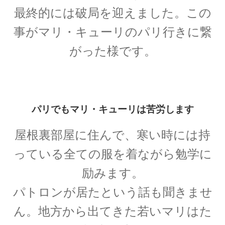
最終的には破局を迎えました。この
事がマリ・キューリの
パリ行きに繋
C・A・ドップラー
がった様です。
【ドップラー効果を定式化したオーストリア
人】
パリでもマリ・キューリは苦労します
D・J・ボーム
屋根裏部屋に住んで、寒い時には
持
_【マンハッタン計画に参画しボーム解釈を提唱】
っている全ての服を着ながら勉学に
励みます。
E・O・ローレンス
パトロンが居たという話も聞きませ
【サイクロトロンを発明し人工放射
ん。地方から出てきた若いマリはた
性元素を実現】