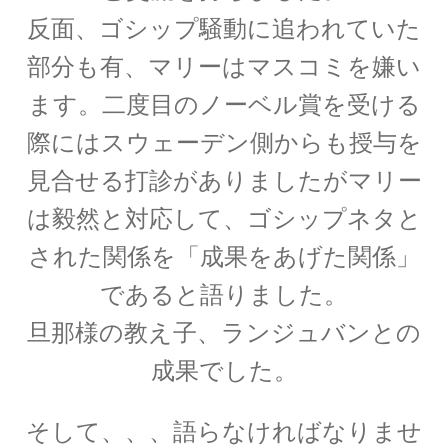
カール・セーガン：Carl Edward Sagan
反面、ゴシップ騒動に追われていた
【星の進化を考察】
部分も有、マリーはマスコミを嫌い
ます。二度目のノーベル賞を受ける
際にはスウェーデン側からも授与を
ガリレオ・ガリレイ
【近代科学の父、天文学の父｜数学的モデルを
見合せる打診がありましたがマリー
作り実験】
は毅然と対応して、ゴシップネタと
された関係を
「成果をあげた関係」
であると語りました。
ギブズ
旦那様の教え子、ランジュバンとの
”a physicist must be partially sane”
成果でした。
そして、、、語らなければなりませ
クラウディオス・プトレマイオス