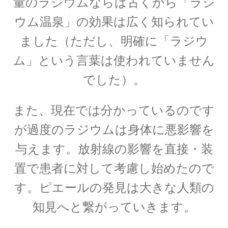
量のラジウムならば古くから「ラジ
エドワード・テラー
ウム温泉」の効果は広く知られてい
【ハイゼンベルグに学ぶ｜原爆開発推進・水爆
の父】
ました（ただし、明確に「ラジウ
ム」という言葉は使われていません
でした）。
エルンスト・マッハ
【実証論の立場から認識の問題を議論】
また、現在では分かっているのです
が過度のラジウムは身体に悪影響を
与えます。放射線の影響を直接・装
エルヴィン・シュレディンガー
置で患者に対して考慮し始めたので
【仮想の猫を使った思考実験で量子的に実在を
す。ピエールの発見は大きな人類の
考察】
知見へと繋がっていきます。