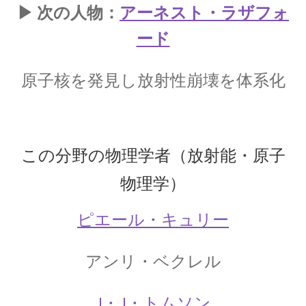
コリン・マクローリン
▶ 次の人物：
アーネスト・ラザフォ
【ニュートンが紹介した人｜一般関
ード
数の級数展開】
原子核を発見し放射性崩壊を体系化
サイト立ち上げましたという昔の記事
【サイト運営方針再確認】
この分野の物理学者（放射能・原子
物理学）
シャルル・ド・クーロン
ピエール・キュリー
【「ねじり天秤」での実験で微細な力を考察】
アンリ・ベクレル
ジェームズ・ワット
J・J・トムソン