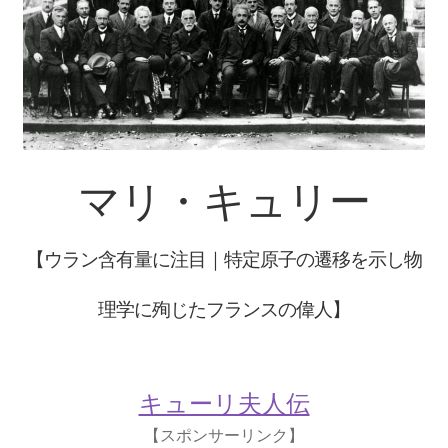
【インドまで出かけて見聞を広め、
原子・統計を始めた賢人】
ピタゴラス: Pythagoras
【謎に満ちた数と幾何学の創始者】
マリ・キュリー
フォン・ノイマン
【ウラン含有量に注目｜特定原子の遷移を示し物
【映画作品「博士の異常な愛情」のモデル‗ノ
理学に殉じたフランスの偉人】
イマン型PC開発】
トマス・ヤング
キューリ夫人伝
【 医学の視点から光の波動説を発展｜三原色の提唱】
【スポンサーリンク】