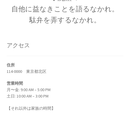
エドワード・テラー
自他に益なきことを語るなかれ。
【ハイゼンベルグに学ぶ｜原爆開発推進・水爆
駄弁を弄するなかれ。
の父】
アクセス
エルンスト・マッハ
【実証論の立場から認識の問題を議論】
住所
114-0000 東京都北区
営業時間
月〜金: 9:00 AM – 5:00 PM
エルヴィン・シュレディンガー
土日: 10:00 AM – 3:00 PM
【仮想の猫を使った思考実験で量子的に実在を
考察】
【それ以外は家族の時間】