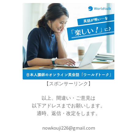
【トピック‐初稿2020年度11月】
量子計算機実用化の波_活用事例
_他
お問い合わせ等もろもろ
【書評・トピックの情報も残しま
【スポンサーリンク】
す】
以上、間違い・ご意見は
以下アドレスまでお願いします。
適時、返信・改定をします。
お雇い外人のトマス・メンデンホール
nowkouji226@gmail.com
【明治時代の創設期に東京大学で若者を育てま