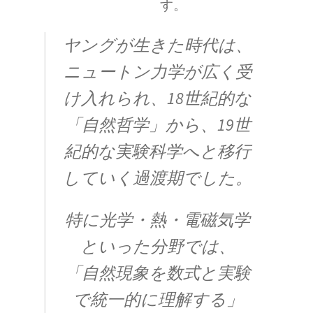
す。
ヤングが生きた時代は、
ニュートン力学が広く受
E・W・モーリー
【アメリカで稀代の実験家が光速度
け入れられ、
18世紀的な
に関する事実を実験検証】
「自然哲学」から、19世
紀的な実験科学へと移行
していく過渡期でした。
F・W・マイスナー
特に光学・熱・電磁気学
【ベルリン生まれの物理学者｜磁性を使って超
電導現象を説明】
といった分野では、
「自然現象を数式と実験
で統一的に理解する」