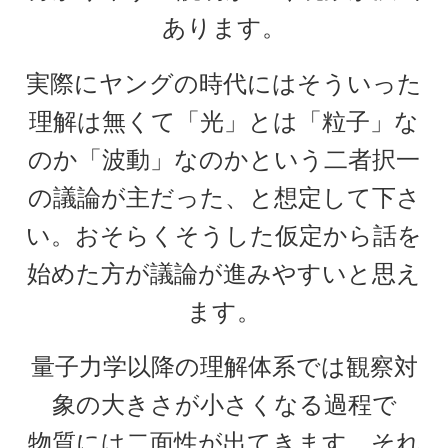
あります。
実際にヤングの時代にはそういった
P・V・ミュッセンブルーク
理解は無くて「光」とは「粒子」な
【ライデン瓶を発明し静電気の基礎を確立】
のか「波動」なのかという二者択一
の議論が主だった、と想定して下さ
P・ショーァ
い。おそらくそうした仮定から話を
【Peter Williston Shor, 1959/8/14-量子暗号を揺る
始めた方が議論が進みやすいと思え
がす男】
ます。
量子力学以降の理解体系では観察対
R・J・E・クラウジウス
象の大きさが小さくなる過程で
【熱力学の第一法則を定めエントロピーを定義
物質には二面性が出てきます。それ