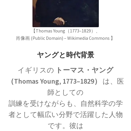
歴史的な集合写真
【Thomas Young（1773–1829）、
肖像画 (Public Domain) – Wikimedia Commons 】
1927年10月開催
ヤングと時代背景
【第五回ソルベー会議】
イギリスの
トーマス・ヤング
（Thomas Young, 1773–1829）
は、医
師としての
Ａ＝マリ・アンペール
訓練を受けながらも、自然科学の学
【電流の仕組みを分かり易く実験で説明】
者として幅広い分野で活躍した人物
です。彼は