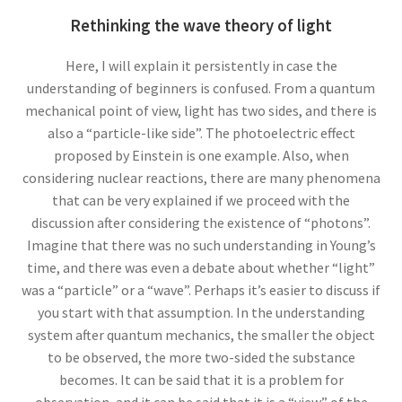
アンリ・ポアンカレ
Rethinking the wave theory of light
【数学・物理学・天文学で独自の領
域を開拓】
Here, I will explain it persistently in case the
understanding of beginners is confused. From a quantum
mechanical point of view, light has two sides, and there is
also a “particle-like side”. The photoelectric effect
proposed by Einstein is one example. Also, when
アーサー・コンプトン
considering nuclear reactions, there are many phenomena
【ガンマ線の散乱・吸収を研究｜粒子の波動性
that can be very explained if we proceed with the
と粒子性を研究】
discussion after considering the existence of “photons”.
Imagine that there was no such understanding in Young’s
time, and there was even a debate about whether “light”
アーネスト・ラザフォード
was a “particle” or a “wave”. Perhaps it’s easier to discuss if
you start with that assumption. In the understanding
【原子模型を提唱した原子物理学の父】
system after quantum mechanics, the smaller the object
to be observed, the more two-sided the substance
becomes. It can be said that it is a problem for
observation, and it can be said that it is a “view” of the