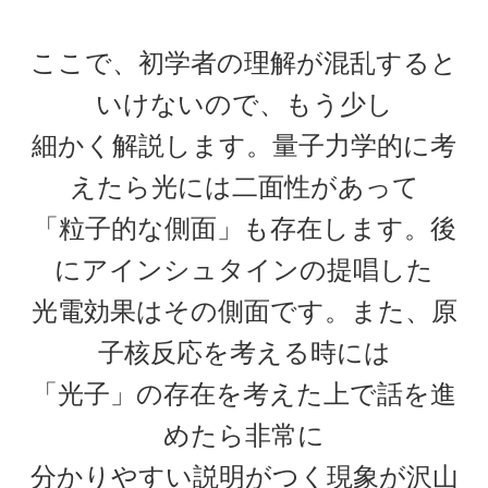
ここで、初学者の理解が混乱すると
J・チャドウィック
【中性子を発見しガン治療に応用｜マンハッタ
いけないので、もう少し
ン計画でのリーダー】
細かく解説します。量子力学的に考
えたら光には二面性があって
「粒子的な側面」も存在します。後
K・シュヴァルツシルト
にアインシュタインの提唱した
‗【相対性理論から 重力場を記述したドイツ人｜シュヴァルツシルト
半径】
光電効果はその側面です。また、原
子核反応を考える時には
「光子」の存在を考えた上で話を進
L・オイラー
めたら非常に
【失明して単眼の巨人（サイクロプス）と呼ば
れた｜自然対数を定式化】
分かりやすい説明がつく現象が沢山