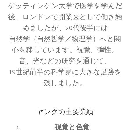
ゲッティンゲン大学で医学を学んだ
17世紀生まれの
物理学者のまとめ
後、ロンドンで開業医として働き始
めましたが、20代後半には
自然学（自然哲学／物理学）へと関
18世紀生まれの
心を移しています。視覚、弾性、
物理学者のまとめ
音、光などの研究を通じて、
19世紀前半の科学界に大きな足跡を
20世紀生まれの
残しました。
物理学者の纏め
ヤングの主要業績
【変動磁場_誘導
レンツ_Heinrich Friedrich Emil Lenz
視覚と色覚