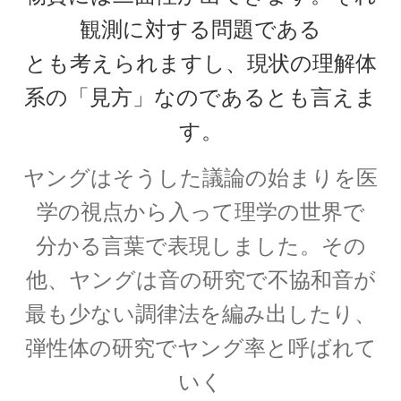
｜エントロピー】
観測に対する問題である
とも考えられますし、現状の理解体
系の「見方」なのであるとも言えま
R・P・ファインマン
【天才｜経路積分やファインマンダイヤ
す。
グラムを考案】
ヤングはそうした議論の始まりを医
学の視点から入って理学の世界で
分かる言葉で表現しました。その
S・ナート・ボース
【インド独自の理解体系で学びボーズ粒子を定
他、ヤングは音の研究で不協和音が
式化】
最も少ない調律法を編み出したり、
弾性体の研究でヤング率と呼ばれて
いく
W・C・レントゲン