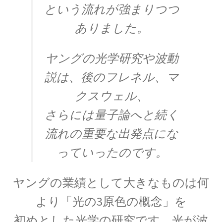
G・R・キルヒホフ
という流れが強まりつつ
【反射熱と放射エネルギーと電気回路でそれぞ
ありました。
れ法則を確立】
ヤングの光学研究や波動
説は、後のフレネル、
マ
G・オーム
クスウェル、
【抵抗値の単位｜オームの法則：E=RI】
さらには量子論へと続く
流れの重要な出発点にな
っていったのです。
H・アルプレヒト・ベーテ
【星の進化を考え、また原子核反応を考えた】
ヤングの業績として大きなものは何
より「
光の3原色の概念」を
J・C・マクスウェル
初めとした光学の研究です。光が波