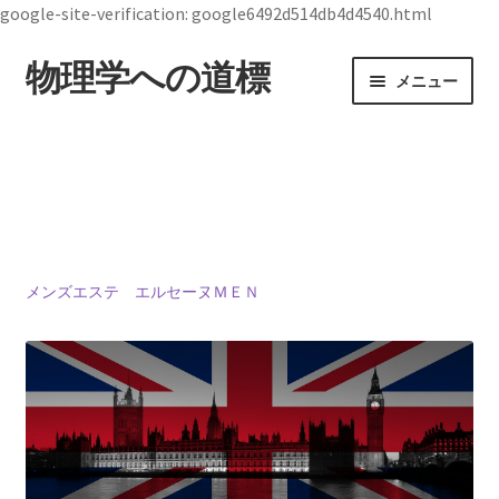
google-site-verification: google6492d514db4d4540.html
物理学への道標
ナ
コ
メニュー
ビ
ン
ゲ
テ
ホーム
ー
ン
シ
ツ
19世紀生まれの
ョ
へ
物理学者のまとめ
ン
ス
へ
キ
ス
ッ
メンズエステ エルセーヌＭＥＮ
ジョン・スチュワート・ベル
キ
プ
【1928年7月28日 ～1990年10月1日】— 量子世界
ッ
の常識を問い直した理論物理学者 —
プ
デモクリトス