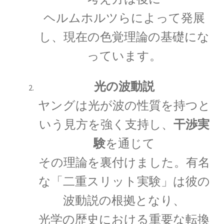
ヘルムホルツらによって発展
A・H・ルイ・フィゾー
【光速度を始めて測定｜ドップラー効果を考
し、現在の色覚理論の基礎にな
察】
っています。
光の波動説
ヤングは光が波の性質を持つと
A・J・フレネル
【光が横波であると説明しての偏向
いう見方を強く支持し、
干渉実
や屈折を説明】
験
を通じて
その理論を裏付けました。有名
な「二重スリット実験」は彼の
B・D・ジョゼフソン
波動説の根拠となり、
【量子力学的効果をデバイスで具現化】
光学の歴史における重要な転換