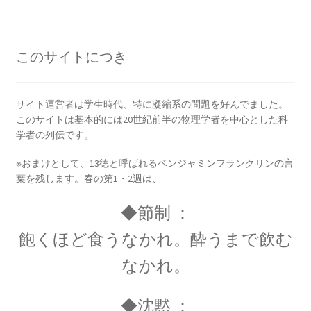
ウィリアム・トムソン
【B・K OM, GCVO, PC, PRS, PRSE】
このサイトにつき
ウィーン大学（Universität Wien)
サイト運営者は学生時代、特に凝縮系の問題を好んでました。
関係【独語圏最古の大学】
このサイトは基本的には20世紀前半の物理学者を中心とした科
学者の列伝です。
※おまけとして、13徳と呼ばれるベンジャミンフランクリンの言
葉を残します。春の第1・2週は、
エドウィン・パウエル・ハッブル
◆節制 ：
_【赤方偏移を示し膨張宇宙論を論じ
飽くほど食うなかれ。酔うまで飲む
ました】
なかれ。
◆沈黙 ：