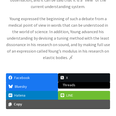
イェール大学の関連人物
current understanding system.
ギブス・山川健次郎・ナイキスト等
が学んだ名門
Young expressed the beginning of such a debate from a
medical point of view in words that can be understood in
the world of science. In addition, Young advanced his
understanding by devising a tuning method with the least
dissonance in his research on sound, and by making full use
イギリス関係の人々
of an expression called Young’s modulus in his research on
ニュートン・マクスウェルからディラック・ホーキング、他
elastic bodies. 〆
Facebook
X
イタリア関係の物理学者
Threads
Bluesky
【コペルニクスからフェルミまでの系譜】
Hatena
LINE
Copy