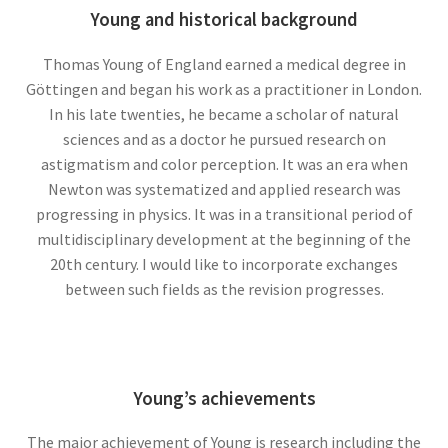
【幾何学的に微積分を考えニュートンを育て
Young and historical background
た】
Thomas Young of England earned a medical degree in
Göttingen and began his work as a practitioner in London.
アイナー・ヘルツシュプルング
In his late twenties, he became a scholar of natural
‗【H‐R図で恒星を整理して星の明るさと表面温度を考察】
sciences and as a doctor he pursued research on
astigmatism and color perception. It was an era when
Newton was systematized and applied research was
progressing in physics. It was in a transitional period of
multidisciplinary development at the beginning of the
アウグスト・ピカール
20th century. I would like to incorporate exchanges
【深海と成層圏に挑んだ物理学者にして冒険
between such fields as the revision progresses.
家】
Young’s achievements
アメリカ関係の物理学者のまとめ
ベンジャミンフランクリンからファインマン他
The major achievement of Young is research including the