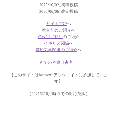
した】
2020/10/02_初稿投稿
2026/06/06_改定投稿
サイトTOP
へ
アイザック・アシモフ
舞台別のご紹介
へ
【「ロボット3原則」で有名なSF作家】
時代別（順）
のご紹介
イギリス関係
へ
電磁気学関連のご紹介
へ
AIでの考察（参考）
アイザック・ニュートン
【微積分を駆使して空間・時間・力
【このサイトはAmazonアソシエイトに参加していま
を明確に定式化】
す】
（2021年10月時点での対応英訳）
アイザック・バロー