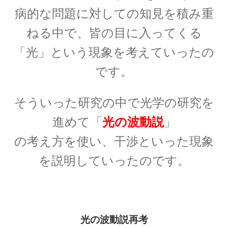
病的な問題に対しての知見を積み重
J・J・トムソン
‗【電子の単位を明確にして同位体
ねる中で、皆の目に入ってくる
を示した優れた実験家】
「光」という現象を考えていったの
です。
そういった研究の中で光学の研究を
J・P・ジュール
【ジュールの法則｜熱の仕事当量の数値化】
進めて「
光の波動説
」
の考え方を使い、干渉といった現象
を説明していったのです。
J・R・マイヤー
【熱と仕事の変換｜エネルギーの概念の確立に
貢献】
光の波動説再考