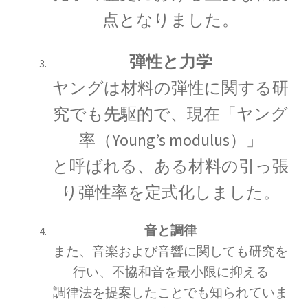
点となりました。
C・A・ドップラー
弾性と力学
【ドップラー効果を定式化したオーストリア
ヤングは材料の弾性に関する研
人】
究でも先駆的で、現在「ヤング
率（Young’s modulus）」
と呼ばれる、ある材料の引っ張
D・J・ボーム
_【マンハッタン計画に参画しボーム解釈を提唱】
り弾性率を定式化しました。
音と調律
また、音楽および音響に関しても研究を
E・O・ローレンス
行い、不協和音を最小限に抑える
【サイクロトロンを発明し人工放射
調律法を提案したことでも知られていま
性元素を実現】