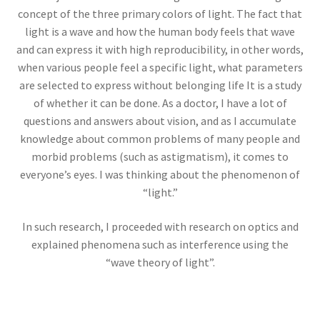
concept of the three primary colors of light. The fact that
light is a wave and how the human body feels that wave
and can express it with high reproducibility, in other words,
when various people feel a specific light, what parameters
アルキメデス
are selected to express without belonging life It is a study
【兵器を発案し円周率を推定（幾何
of whether it can be done. As a doctor, I have a lot of
学的考察）した多彩な人】
questions and answers about vision, and as I accumulate
knowledge about common problems of many people and
morbid problems (such as astigmatism), it comes to
everyone’s eyes. I was thinking about the phenomenon of
“light.”
アレクサンダー・グラハム・ベル
【Alexander Graham Bell‗1847年3月3日 ～1922年
In such research, I proceeded with research on optics and
8月2日】 — 声を「距離」から解放した発明家 —
explained phenomena such as interference using the
“wave theory of light”.