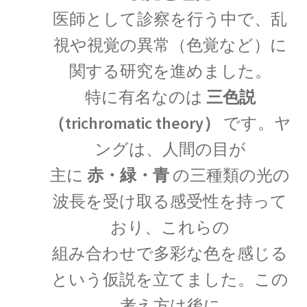
起電力を法則化】
医師として診察を行う中で、乱
視や視覚の異常（色覚など）に
関する研究を進めました。
【トピック】
特に有名なのは
三色説
受勲について
（trichromatic theory）
です。ヤ
【イギリスの叙勲・など】
ングは、人間の目が
主に
赤・緑・青
の三種類の光の
波長を受け取る感受性を持って
A・A・マイケルソン
【稀代の実験｜エーテルを想定した
おり、これらの
干渉実験を実施】
組み合わせで多彩な色を感じる
という仮説を立てました。この
考え方は後に