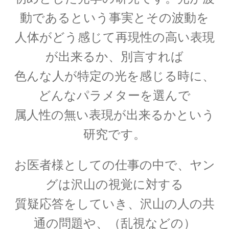
【場の理論をまとめ、電磁波が光速
動であるという事実とその波動を
となる事を示した】
人体がどう感じて再現性の高い表現
が出来るか、別言すれば
色んな人が特定の光を感じる時に、
J・F・ジョリオ＝キューリー
どんなパラメターを選んで
【アルファ線を使いリン30を実現】
属人性の無い表現が出来るかという
研究です。
J・J・サクライ
お医者様としての仕事の中で、ヤン
【ハーバードを首席で卒業し49歳で夭折した天
グは沢山の視覚に対する
才物理学者】
質疑応答をしていき、沢山の人の共
通の問題や、（乱視などの）