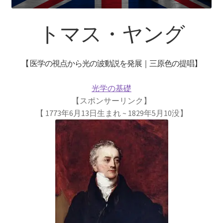
【インドまで出かけて見聞を広め、
原子・統計を始めた賢人】
トマス・ヤング
【 医学の視点から光の波動説を発展｜三原色の提唱】
ピタゴラス: Pythagoras
【謎に満ちた数と幾何学の創始者】
光学の基礎
【スポンサーリンク】
【 1773年6月13日生まれ ~ 1829年5月10没】
フォン・ノイマン
【映画作品「博士の異常な愛情」のモデル‗ノ
イマン型PC開発】
トマス・ヤング
【 医学の視点から光の波動説を発展｜三原色の提唱】