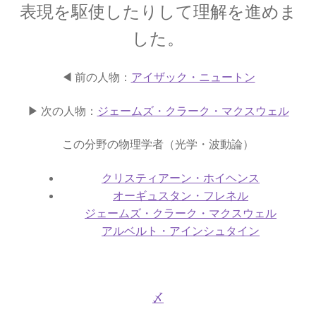
表現を駆使したりして理解を進めま
【第一回のノーベル賞受賞者・電子の蛍光現象
した。
を実用化】
◀ 前の人物：
アイザック・ニュートン
▶ 次の人物：
ジェームズ・クラーク・マクスウェル
W・C・ヴィーン
【黒体放射の研究やウィーンの法則
この分野の物理学者（光学・波動論）
をもたらした物性研究の先駆者】
クリスティアーン・ホイヘンス
オーギュスタン・フレネル
ジェームズ・クラーク・マクスウェル
アルベルト・アインシュタイン
W・E・パウリ
【微細定数 1/137.036…｜新たな概念として排他
律とパリティーを発見】
〆