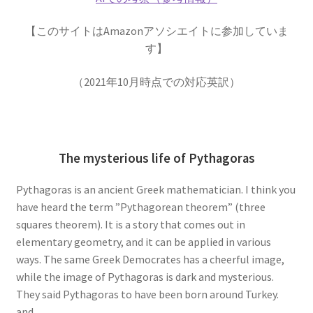
【このサイトはAmazonアソシエイトに参加していま
す】
アルキメデス
（2021年10月時点での対応英訳）
【兵器を発案し円周率を推定（幾何
学的考察）した多彩な人】
The mysterious life of Pythagoras
Pythagoras is an ancient Greek mathematician. I think you
アレクサンダー・グラハム・ベル
have heard the term ”Pythagorean theorem” (three
【Alexander Graham Bell‗1847年3月3日 ～1922年
squares theorem). It is a story that comes out in
8月2日】 — 声を「距離」から解放した発明家 —
elementary geometry, and it can be applied in various
ways. The same Greek Democrates has a cheerful image,
while the image of Pythagoras is dark and mysterious.
They said Pythagoras to have been born around Turkey.
and,