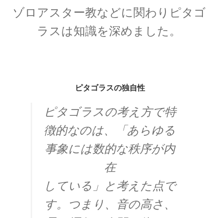
G・R・キルヒホフ
ゾロアスター教などに関わりピタゴ
【反射熱と放射エネルギーと電気回路でそれぞ
ラスは知識を深めました。
れ法則を確立】
G・オーム
ピタゴラスの独自性
【抵抗値の単位｜オームの法則：E=RI】
ピタゴラスの考え方で特
徴的なのは、「あらゆる
事象には数的な秩序が内
H・アルプレヒト・ベーテ
【星の進化を考え、また原子核反応を考えた】
在
している」と考えた点で
す。つまり、音の高さ、
J・C・マクスウェル