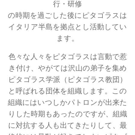
行・研修
【第一回のノーベル賞受賞者・電子の蛍光現象
の時期を過ごした後にピタゴラスは
を実用化】
イタリア半島を拠点とし活動してい
ます。
W・C・ヴィーン
色々な人々をピタゴラスは言動で惹
【黒体放射の研究やウィーンの法則
き付け、やがては沢山の弟子を集め
をもたらした物性研究の先駆者】
ピタゴラス学派（ピタゴラス教団）
と呼ばれる団体を組織します。この
組織にはいつしかパトロンが出来た
W・E・パウリ
りした時期もあったのですが、組織
【微細定数 1/137.036…｜新たな概念として排他
に対抗する人も出てきたりして、最
律とパリティーを発見】