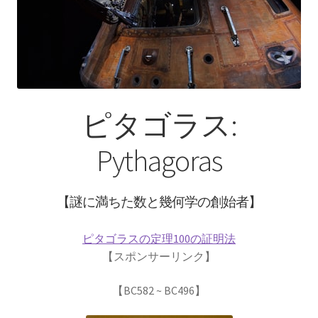
【インドまで出かけて見聞を広め、
原子・統計を始めた賢人】
ピタゴラス: Pythagoras
ピタゴラス:
【謎に満ちた数と幾何学の創始者】
Pythagoras
フォン・ノイマン
【映画作品「博士の異常な愛情」のモデル‗ノ
【謎に満ちた数と幾何学の創始者】
イマン型PC開発】
ピタゴラスの定理100の証明法
【スポンサーリンク】
トマス・ヤング
【BC582 ~ BC496】
【 医学の視点から光の波動説を発展｜三原色の提唱】