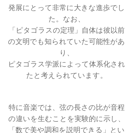
発展にとって非常に大きな進歩でし
た。なお、
P・V・ミュッセンブルーク
「ピタゴラスの定理」自体は彼以前
【ライデン瓶を発明し静電気の基礎を確立】
の文明でも知られていた可能性があ
り、
ピタゴラス学派によって体系化され
P・ショーァ
たと考えられています。
【Peter Williston Shor, 1959/8/14-量子暗号を揺る
がす男】
特に音楽では、弦の長さの比が音程
R・J・E・クラウジウス
の違いを生むことを実験的に示し、
【熱力学の第一法則を定めエントロピーを定義
「数で美や調和を説明できる」とい