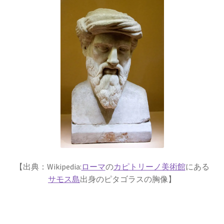
歴史的な集合写真
1927年10月開催
【第五回ソルベー会議】
Ａ＝マリ・アンペール
【出典：Wikipedia:
ローマ
の
カピトリーノ美術館
にある
【電流の仕組みを分かり易く実験で説明】
サモス島
出身のピタゴラスの胸像】