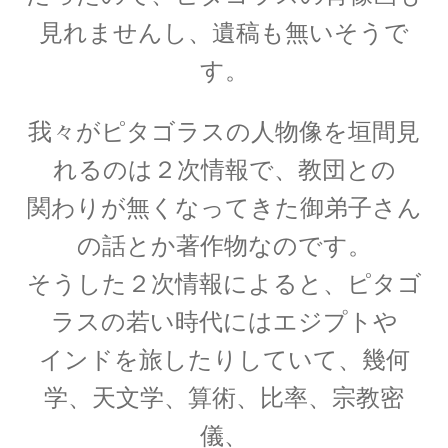
見れませんし、遺稿も無いそうで
す。
E・W・モーリー
我々がピタゴラスの人物像を垣間見
【アメリカで稀代の実験家が光速度
れるのは２次情報で、教団との
に関する事実を実験検証】
関わりが無くなってきた御弟子さん
の話とか著作物なのです。
そうした２次情報によると、ピタゴ
F・W・マイスナー
【ベルリン生まれの物理学者｜磁性を使って超
ラスの若い時代にはエジプトや
電導現象を説明】
インドを旅したりしていて、幾何
学、天文学、算術、比率、宗教密
儀、