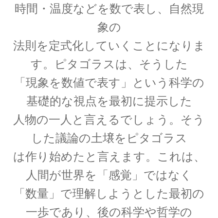
時間・温度などを数で表し、自然現
象の
J・チャドウィック
【中性子を発見しガン治療に応用｜マンハッタ
法則を定式化していくことになりま
ン計画でのリーダー】
す。ピタゴラスは、そうした
「現象を数値で表す」という科学の
基礎的な視点を最初に提示した
K・シュヴァルツシルト
人物の一人と言えるでしょう。そう
‗【相対性理論から 重力場を記述したドイツ人｜シュヴァルツシルト
半径】
した議論の土壌をピタゴラス
は作り始めたと言えます。これは、
人間が世界を「感覚」ではなく
L・オイラー
「数量」で理解しようとした最初の
【失明して単眼の巨人（サイクロプス）と呼ば
一歩であり、後の科学や哲学の
れた｜自然対数を定式化】