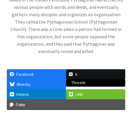
エドワード・テラー
various people with words and deeds, and eventually
【ハイゼンベルグに学ぶ｜原爆開発推進・水爆
gathers many disciples and organizes an organization
の父】
They called the Pythagorean School (Pythagorean
Church). There was a time when a patron had formed in
this organization, but some people opposed the
organization, and they said that Pythagoras was
eventually rioted and killed.
エルンスト・マッハ
【実証論の立場から認識の問題を議論】
Facebook
X
Threads
Bluesky
エルヴィン・シュレディンガー
Hatena
LINE
【仮想の猫を使った思考実験で量子的に実在を
Copy
考察】