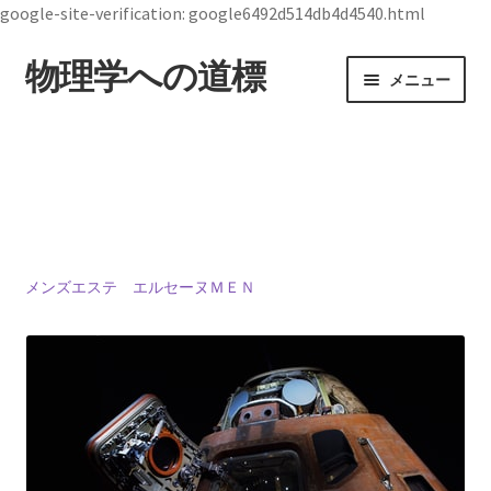
google-site-verification: google6492d514db4d4540.html
物理学への道標
ナ
コ
メニュー
ビ
ン
ゲ
テ
ホーム
ー
ン
シ
ツ
19世紀生まれの
ョ
へ
物理学者のまとめ
ン
ス
へ
キ
ス
ッ
メンズエステ エルセーヌＭＥＮ
ジョン・スチュワート・ベル
キ
プ
【1928年7月28日 ～1990年10月1日】— 量子世界
ッ
の常識を問い直した理論物理学者 —
プ
デモクリトス