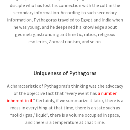
イェール大学の関連人物
disciple who has lost his connection with the cult in the
ギブス・山川健次郎・ナイキスト等
secondary information. According to such secondary
information, Pythagoras traveled to Egypt and India when
が学んだ名門
he was young, and he deepened his knowledge about
geometry, astronomy, arithmetic, ratios, religious
esoterics, Zoroastrianism, and so on.
イギリス関係の人々
ニュートン・マクスウェルからディラック・ホーキング、他
Uniqueness of Pythagoras
A characteristic of Pythagoras’s thinking was the advocacy
イタリア関係の物理学者
of the objective fact that “every event has
a number
【コペルニクスからフェルミまでの系譜】
inherent in it
.” Certainly, if we summarize it later, there is a
mass in everything at that time, there is a state such as
“solid / gas / liquid”, there is a volume occupied in space,
and there is a temperature at that time.