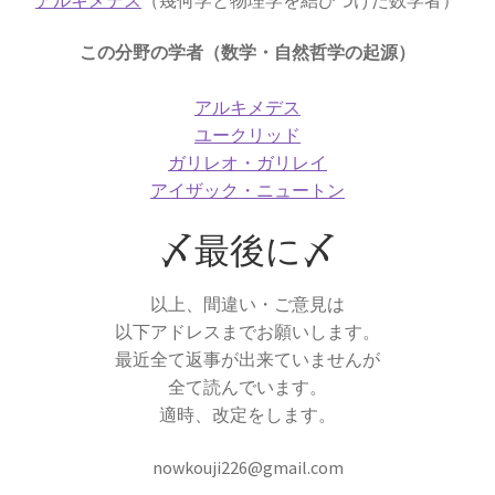
した】
この分野の学者（数学・自然哲学の起源）
アルキメデス
アイザック・アシモフ
ユークリッド
【「ロボット3原則」で有名なSF作家】
ガリレオ・ガリレイ
アイザック・ニュートン
〆最後に〆
アイザック・ニュートン
【微積分を駆使して空間・時間・力
以上、間違い・ご意見は
以下アドレスまでお願いします。
を明確に定式化】
最近全て返事が出来ていませんが
全て読んでいます。
適時、改定をします。
アイザック・バロー
nowkouji226@gmail.com