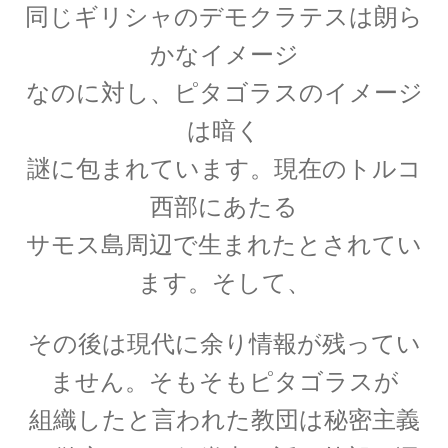
起電力を法則化】
同じギリシャのデモクラテスは朗ら
かなイメージ
なのに対し、ピタゴラスのイメージ
【トピック】
は暗く
受勲について
謎に包まれています。
現在のトルコ
【イギリスの叙勲・など】
西部にあたる
サモス島周辺で生まれたとされてい
ます。
そして、
A・A・マイケルソン
【稀代の実験｜エーテルを想定した
その後は現代に余り情報が残ってい
干渉実験を実施】
ません。そもそもピタゴラスが
組織したと言われた教団は秘密主義