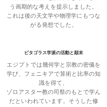
｜エントロピー】
う画期的な考えを提示しました。
これは後の天文学や物理学にもつな
がる発想でした。
R・P・ファインマン
【天才｜経路積分やファインマンダイヤ
グラムを考案】
ピタゴラス学派の活動と顛末
エジプトでは幾何学と宗教の密儀を
S・ナート・ボース
学び、フェニキアで算術と比率の知
【インド独自の理解体系で学びボーズ粒子を定
式化】
識を得て、
ゾロアスター教の司祭のもとで学ん
だといわれています。そうした修
W・C・レントゲン