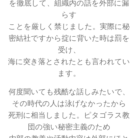
を徹底して、組織内の話を外部に漏
A・H・ルイ・フィゾー
らす
【光速度を始めて測定｜ドップラー効果を考
ことを厳しく禁じました。実際に秘
察】
密結社ですから掟に背いた時は罰を
受け、
海に突き落とされたとも言われてい
A・J・フレネル
ます。
【光が横波であると説明しての偏向
や屈折を説明】
何度聞いても残酷な話しみたいで、
その時代の人は泳げなかったから
死刑に相当しました。ピタゴラス教
B・D・ジョゼフソン
団の強い秘密主義のため
【量子力学的効果をデバイスで具現化】