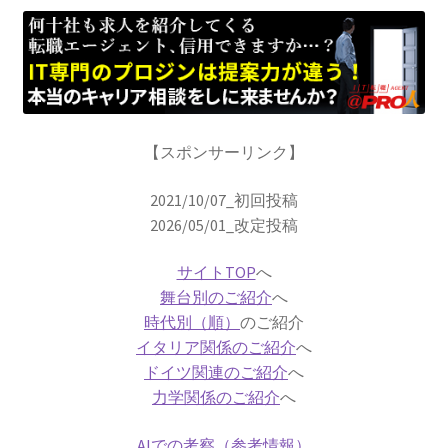
【幾何学的に微積分を考えニュートンを育て
た】
アイナー・ヘルツシュプルング
‗【H‐R図で恒星を整理して星の明るさと表面温度を考察】
【スポンサーリンク】
2021/10/07_初回投稿
2026/05/01_改定投稿
アウグスト・ピカール
【深海と成層圏に挑んだ物理学者にして冒険
サイトTOP
へ
家】
舞台別のご紹介
へ
時代別（順）
のご紹介
イタリア関係のご紹介
へ
ドイツ関連のご紹介
へ
力学関係のご紹介
へ
アメリカ関係の物理学者のまとめ
ベンジャミンフランクリンからファインマン他
AIでの考察（参考情報）