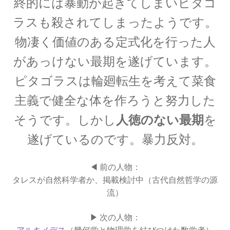
終的には暴動が起きてしまいピタゴ
ラスも殺されてしまったようです。
【トピック‐初稿2020年度11月】
物凄く価値のある定式化を行った人
量子計算機実用化の波_活用事例
があっけない最期を遂げています。
ピタゴラスは輪廻転生を考えて菜食
主義で健全な体を作ろうと努力した
_他
お問い合わせ等もろもろ
そうです。しかし
人徳のない最期
を
【書評・トピックの情報も残しま
遂げているのです。暴力反対。
す】
◀ 前の人物：
タレスが自然科学者か、掲載検討中（古代自然哲学の源
流）
お雇い外人のトマス・メンデンホール
【明治時代の創設期に東京大学で若者を育てま
▶ 次の人物：
アルキメデス
（幾何学と物理学を結びつけた数学者）