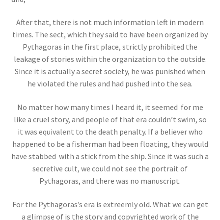
アンリ・ポアンカレ
【数学・物理学・天文学で独自の領
After that, there is not much information left in modern
域を開拓】
times. The sect, which they said to have been organized by
Pythagoras in the first place, strictly prohibited the
leakage of stories within the organization to the outside.
Since it is actually a secret society, he was punished when
he violated the rules and had pushed into the sea.
アーサー・コンプトン
【ガンマ線の散乱・吸収を研究｜粒子の波動性
No matter how many times I heard it, it seemed for me
と粒子性を研究】
like a cruel story, and people of that era couldn’t swim, so
it was equivalent to the death penalty. If a believer who
happened to be a fisherman had been floating, they would
have stabbed with a stick from the ship. Since it was such a
アーネスト・ラザフォード
secretive cult, we could not see the portrait of
【原子模型を提唱した原子物理学の父】
Pythagoras, and there was no manuscript.
For the Pythagoras’s era is extreemly old. What we can get
a glimpse of is the story and copyrighted work of the