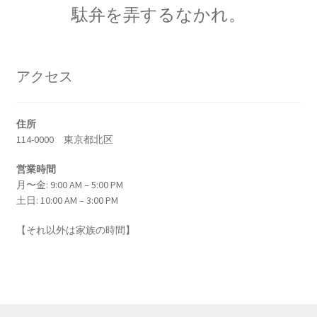
オックスフォード（OXFORD）
駄弁を弄するなかれ。
大学関連の物理学者【英語圏最古】
アクセス
オットー・シュテルン
【アインシュタインと同じくドイツを逃れた実
住所
114-0000 東京都北区
験家】
営業時間
月〜金: 9:00 AM – 5:00 PM
土日: 10:00 AM – 3:00 PM
オットー・ハーン‗
【それ以外は家族の時間】
【1879年3月8日 – 1968年7月28日】
オランダ関係の物理学者