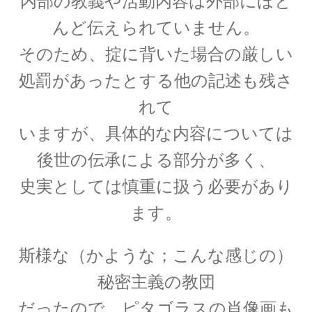
内部の教義や活動内容は外部にほと
んど伝えられていません。
そのため、掟に背いた場合の厳しい
C・A・ドップラー
【ドップラー効果を定式化したオーストリア
処罰があったとする他の記述も残さ
人】
れて
いますが、
具体的な内容については
後世の伝承による部分が多く、
D・J・ボーム
史実としては慎重に扱う必要があり
_【マンハッタン計画に参画しボーム解釈を提唱】
ます。
斯様な（かような；こんな感じの）
E・O・ローレンス
秘密主義の教団
【サイクロトロンを発明し人工放射
だったので、ピタゴラスの肖像画も
性元素を実現】