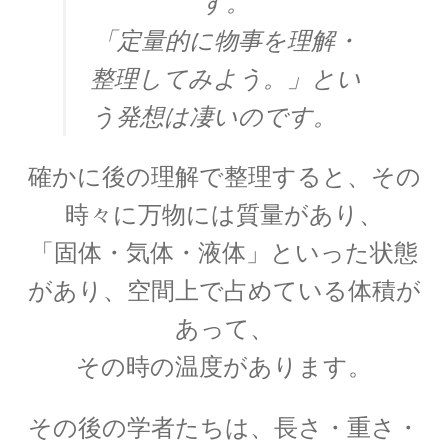
す。
J・J・トムソン
「定量的に物事を理解・
‗【電子の単位を明確にして同位体
整理してみよう。」とい
を示した優れた実験家】
う発想は凄いのです。
確かに後の理解で整理すると、その
J・P・ジュール
時々に万物には質量があり、
【ジュールの法則｜熱の仕事当量の数値化】
「固体・気体・液体」といった状態
があり、空間上で占めている体積が
あって、
J・R・マイヤー
その時の温度があります。
【熱と仕事の変換｜エネルギーの概念の確立に
貢献】
その後の学者たちは、長さ・重さ・