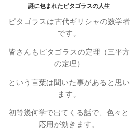
17世紀生まれの
謎に包まれたピタゴラスの人生
物理学者のまとめ
ピタゴラスは古代ギリシャの数学者
です。
18世紀生まれの
皆さんもピタゴラスの定理（三平方
物理学者のまとめ
の定理）
という言葉は聞いた事があると思い
20世紀生まれの
物理学者の纏め
ます。
初等幾何学で出てくる話で、色々と
応用が効きます。
【変動磁場_誘導
レンツ_Heinrich Friedrich Emil Lenz