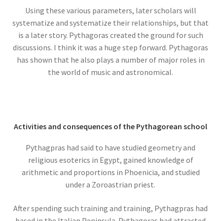
ウィリアム・トムソン
Using these various parameters, later scholars will
【B・K OM, GCVO, PC, PRS, PRSE】
systematize and systematize their relationships, but that
is a later story. Pythagoras created the ground for such
discussions. I think it was a huge step forward. Pythagoras
has shown that he also plays a number of major roles in
ウィーン大学（Universität Wien)
the world of music and astronomical.
関係【独語圏最古の大学】
Activities and consequences of the Pythagorean school
エドウィン・パウエル・ハッブル
Pythagpras had said to have studied geometry and
_【赤方偏移を示し膨張宇宙論を論じ
religious esoterics in Egypt, gained knowledge of
ました】
arithmetic and proportions in Phoenicia, and studied
under a Zoroastrian priest.
After spending such training and training, Pythagpras had
based in the Italian Peninsula. Pythagoras had attracted