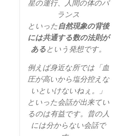
星の運行、人間の体のバ
【場の理論をまとめ、電磁波が光速
ランス
となる事を示した】
といった
自然現象の背後
には共通する数の法則が
ある
という発想です。
J・F・ジョリオ＝キューリー
【アルファ線を使いリン30を実現】
例えば身近な所では「血
圧が高いから塩分控えな
いといけないねぇ。」
J・J・サクライ
といった会話が出来てい
【ハーバードを首席で卒業し49歳で夭折した天
才物理学者】
るのは有益です。昔の人
には分からない会話で