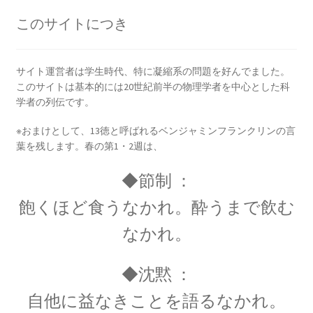
エンリコ・フェルミ
このサイトにつき
【マンハッタン計画に参画し排他律に従う原理
を構築した一人】
サイト運営者は学生時代、特に凝縮系の問題を好んでました。
このサイトは基本的には20世紀前半の物理学者を中心とした科
学者の列伝です。
※おまけとして、13徳と呼ばれるベンジャミンフランクリンの言
エヴァリスト・ガロア（Évariste Galois)
葉を残します。春の第1・2週は、
【数学者にして革命家_体論や群論を確立】
◆節制 ：
飽くほど食うなかれ。酔うまで飲む
エヴァリスト・ガロア（Évariste Galois)
なかれ。
【数学者にして革命家_体論や群論を確立】
◆沈黙 ：
自他に益なきことを語るなかれ。