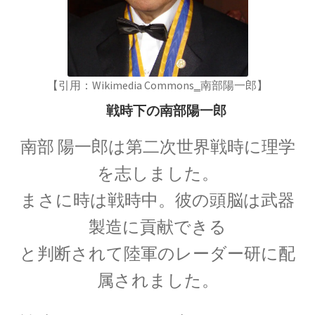
17世紀生まれの
物理学者のまとめ
【引用：Wikimedia Commons‗南部陽一郎】
18世紀生まれの
戦時下の南部陽一郎
物理学者のまとめ
南部 陽一郎は第二次世界戦時に理学
を志しました。
20世紀生まれの
まさに時は戦時中。
彼の頭脳は武器
物理学者の纏め
製造に貢献
できる
と判断されて陸軍のレーダー研に配
属されました。
【変動磁場_誘導
レンツ_Heinrich Friedrich Emil Lenz