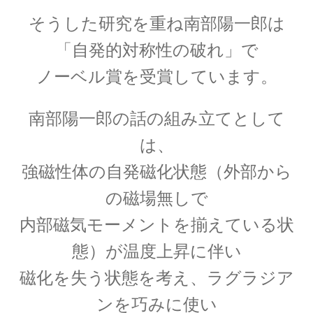
そうした研究を重ね南部陽一郎は
「自発的対称性の破れ」で
ノーベル賞を受賞しています。
E・W・モーリー
【アメリカで稀代の実験家が光速度
南部陽一郎の話の組み立てとして
に関する事実を実験検証】
は、
強磁性体の自発磁化状態（外部から
の磁場無しで
F・W・マイスナー
【ベルリン生まれの物理学者｜磁性を使って超
内部磁気モーメントを揃えている状
電導現象を説明】
態）が温度上昇に伴い
磁化を失う状態を考え、ラグラジア
ンを巧みに使い