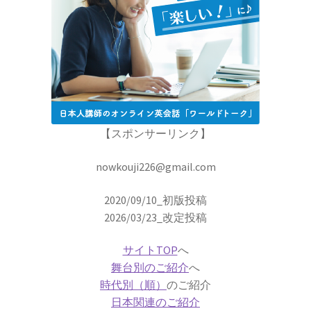
した】
アイザック・アシモフ
【「ロボット3原則」で有名なSF作家】
【スポンサーリンク】
nowkouji226@gmail.com
アイザック・ニュートン
【微積分を駆使して空間・時間・力
2020/09/10_初版投稿
を明確に定式化】
2026/03/23_改定投稿
サイトTOP
へ
舞台別のご紹介
へ
時代別（順）
のご紹介
アイザック・バロー
日本関連のご紹介