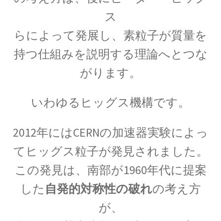
【場の理論をまとめ、電磁波が光速
ス
となる事を示した】
らによって発展し、素粒子が質量を
持つ仕組みを説明する理論へとつな
がります。
J・F・ジョリオ＝キューリー
【アルファ線を使いリン30を実現】
いわゆる
ヒッグス機構
です。
2012年には
CERN
の加速器実験によっ
て
ヒッグス粒子
が発見されました。
J・J・サクライ
【ハーバードを首席で卒業し49歳で夭折した天
この発見は、南部が1960年代に提案
才物理学者】
した
自発的対称性の破れ
の考え方
が、