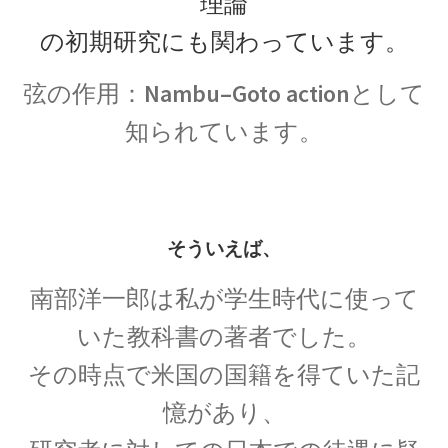
理論
の初期研究にも関わっています。
弦の作用：
Nambu–Goto action
として
P・V・ミュッセンブルーク
【ライデン瓶を発明し静電気の基礎を確立】
知られています。
P・ショーァ
そういえば、
【Peter Williston Shor, 1959/8/14-量子暗号を揺る
がす男】
南部洋一郎は私が学生時代に使って
いた教科書の著者でした。
その時点で米国の国籍を得ていた記
R・J・E・クラウジウス
憶
があり、
【熱力学の第一法則を定めエントロピーを定義