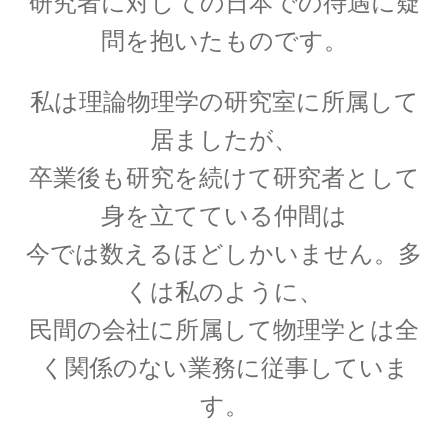
研究者に対しての日本での待遇に疑
｜エントロピー】
問を抱いたものです。
私は理論物理学の研究室に所属して
R・P・ファインマン
居ましたが、
【天才｜経路積分やファインマンダイヤ
グラムを考案】
卒業後も研究を続けて研究者として
身を立てている仲間は
今では数えるほどしかいません。多
S・ナート・ボース
くは私のように、
【インド独自の理解体系で学びボーズ粒子を定
民間の会社に所属して物理学とは全
式化】
く関係のない業務に従事していま
す。
W・C・レントゲン