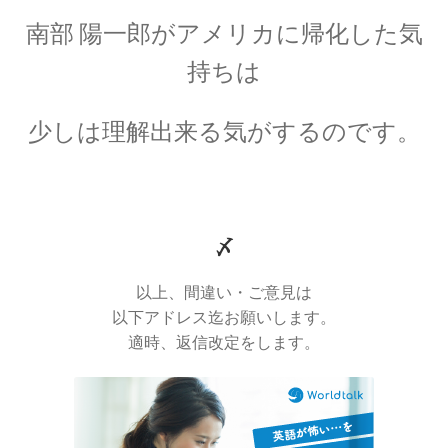
南部 陽一郎がアメリカに帰化した気
持ちは
【トピック‐初稿2020年度11月】
量子計算機実用化の波_活用事例
少しは理解出来る気がするのです。
_他
お問い合わせ等もろもろ
【書評・トピックの情報も残しま
〆
す】
以上、間違い・ご意見は
以下アドレス迄お願いします。
適時、返信改定をします。
お雇い外人のトマス・メンデンホール
【明治時代の創設期に東京大学で若者を育てま