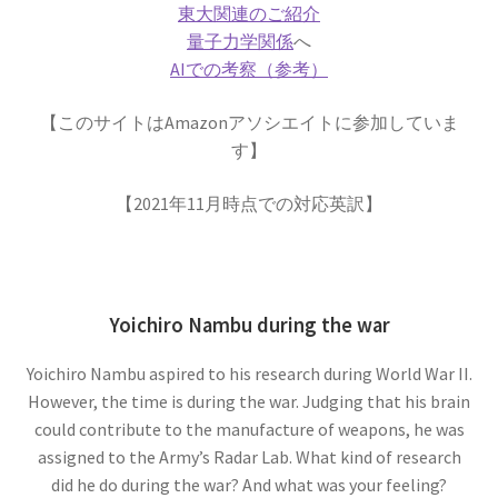
【幾何学的に微積分を考えニュートンを育て
東大関連のご紹介
た】
量子力学関係
へ
AIでの考察（参考）
【このサイトはAmazonアソシエイトに参加していま
アイナー・ヘルツシュプルング
す】
‗【H‐R図で恒星を整理して星の明るさと表面温度を考察】
【2021年11月時点での対応英訳】
アウグスト・ピカール
【深海と成層圏に挑んだ物理学者にして冒険
Yoichiro Nambu during the war
家】
Yoichiro Nambu aspired to his research during World War II.
However, the time is during the war. Judging that his brain
could contribute to the manufacture of weapons, he was
アメリカ関係の物理学者のまとめ
assigned to the Army’s Radar Lab. What kind of research
ベンジャミンフランクリンからファインマン他
did he do during the war? And what was your feeling?