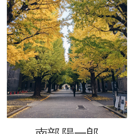
【インドまで出かけて見聞を広め、
原子・統計を始めた賢人】
ピタゴラス: Pythagoras
【謎に満ちた数と幾何学の創始者】
フォン・ノイマン
【映画作品「博士の異常な愛情」のモデル‗ノ
イマン型PC開発】
トマス・ヤング
【 医学の視点から光の波動説を発展｜三原色の提唱】
南部 陽一郎