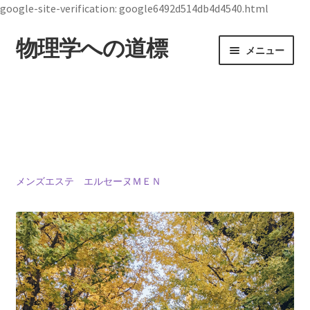
google-site-verification: google6492d514db4d4540.html
物理学への道標
ナ
コ
メニュー
ビ
ン
ゲ
テ
ホーム
ー
ン
シ
ツ
19世紀生まれの
ョ
へ
物理学者のまとめ
ン
ス
へ
キ
ス
ッ
メンズエステ エルセーヌＭＥＮ
ジョン・スチュワート・ベル
キ
プ
【1928年7月28日 ～1990年10月1日】— 量子世界
ッ
の常識を問い直した理論物理学者 —
プ
デモクリトス