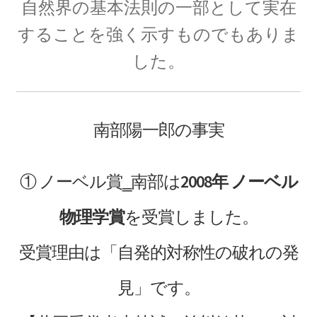
自然界の基本法則の一部として実在
J・J・トムソン
することを強く示すものでもありま
‗【電子の単位を明確にして同位体
した。
を示した優れた実験家】
南部陽一郎の事実
J・P・ジュール
【ジュールの法則｜熱の仕事当量の数値化】
① ノーベル賞‗
南部は
2008年 ノーベル
物理学賞
を受賞しました。
J・R・マイヤー
受賞理由は
「自発的対称性の破れの発
【熱と仕事の変換｜エネルギーの概念の確立に
貢献】
見」
です。