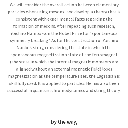
アンリ・ポアンカレ
We will consider the overall action between elementary
【数学・物理学・天文学で独自の領
particles when using mesons, and develop a theory that is
域を開拓】
consistent with experimental facts regarding the
formation of mesons. After repeating such research,
Yoichiro Nambu won the Nobel Prize for “spontaneous
symmetry breaking”. As for the construction of Yoichiro
Nanbu’s story, considering the state in which the
アーサー・コンプトン
spontaneous magnetization state of the ferromagnet
【ガンマ線の散乱・吸収を研究｜粒子の波動性
(the state in which the internal magnetic moments are
と粒子性を研究】
aligned without an external magnetic field) loses
magnetization as the temperature rises, the Lagradian is
skillfully used. It is applied to particles. He has also been
successful in quantum chromodynamics and string theory.
アーネスト・ラザフォード
【原子模型を提唱した原子物理学の父】
by the way,