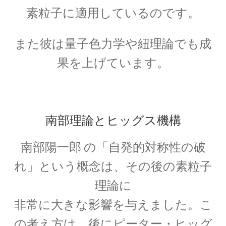
G・R・キルヒホフ
素粒子に適用しているのです。
【反射熱と放射エネルギーと電気回路でそれぞ
れ法則を確立】
また彼は量子色力学や紐理論でも成
果を上げています。
G・オーム
【抵抗値の単位｜オームの法則：E=RI】
南部理論とヒッグス機構
南部陽一郎
の「自発的対称性の破
H・アルプレヒト・ベーテ
れ」という概念は、その後の素粒子
【星の進化を考え、また原子核反応を考えた】
理論に
非常に大きな影響を与えました。
こ
J・C・マクスウェル
の考え方は、後に
ピーター・ヒッグ