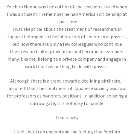
イェール大学の関連人物
Yoichiro Nanbu was the author of the textbook I used when
ギブス・山川健次郎・ナイキスト等
I was a student. I remember he had American citizenship at
が学んだ名門
that time
I was skeptical about the treatment of researchers in
Japan. I belonged to the laboratory of theoretical physics,
but now there are only a few colleagues who continue
their research after graduation and become researchers.
イギリス関係の人々
Many, like me, belong to a private company and engage in
ニュートン・マクスウェルからディラック・ホーキング、他
work that has nothing to do with physics.
Although there is a trend toward a declining birthrate, I
also felt that the treatment of Japanese society was low
イタリア関係の物理学者
for professors as honorary positions. In addition to being a
【コペルニクスからフェルミまでの系譜】
narrow gate, it is not easy to handle.
that is why
I feel that I can understand the feeling that Yoichiro