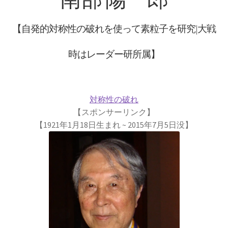
【自発的対称性の破れを使って素粒子を研究|大戦
歴史的な集合写真
時はレーダー研所属】
1927年10月開催
【第五回ソルベー会議】
対称性の破れ
【スポンサーリンク】
【1921年1月18日生まれ ~ 2015年7月5日没】
Ａ＝マリ・アンペール
【電流の仕組みを分かり易く実験で説明】