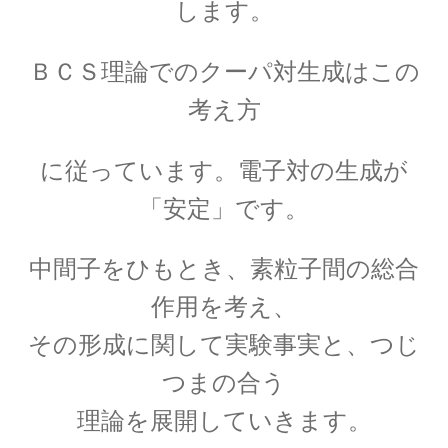
します。
ＢＣＳ理論でのクーパ対生成は
この
C・A・ドップラー
考え方
【ドップラー効果を定式化したオーストリア
人】
に従っています。電子対の生成が
「安定」です。
D・J・ボーム
中間子をひもとき、素粒子間の総合
_【マンハッタン計画に参画しボーム解釈を提唱】
作用を考え、
その形成に関して実験事実と、つじ
E・O・ローレンス
つまの合う
【サイクロトロンを発明し人工放射
理論を展開していきます。
性元素を実現】