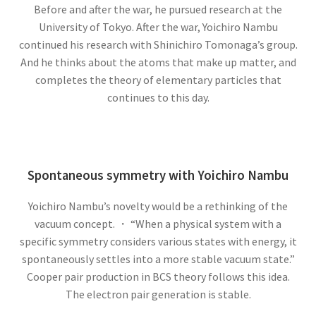
Before and after the war, he pursued research at the
University of Tokyo. After the war, Yoichiro Nambu
continued his research with Shinichiro Tomonaga’s group.
And he thinks about the atoms that make up matter, and
アルキメデス
completes the theory of elementary particles that
【兵器を発案し円周率を推定（幾何
continues to this day.
学的考察）した多彩な人】
Spontaneous symmetry with Yoichiro Nambu
アレクサンダー・グラハム・ベル
Yoichiro Nambu’s novelty would be a rethinking of the
【Alexander Graham Bell‗1847年3月3日 ～1922年
vacuum concept. ・ “When a physical system with a
specific symmetry considers various states with energy, it
8月2日】 — 声を「距離」から解放した発明家 —
spontaneously settles into a more stable vacuum state.”
Cooper pair production in BCS theory follows this idea.
The electron pair generation is stable.