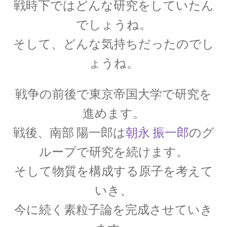
戦時下ではどんな研究をしていたん
起電力を法則化】
でしょうね。
そして、どんな気持ちだったのでし
【トピック】
ょうね。
受勲について
戦争の前後で東京帝国大学で研究を
【イギリスの叙勲・など】
進めます。
戦後、南部 陽一郎は
朝永 振一郎
のグ
ループで
研究を続けます。
A・A・マイケルソン
【稀代の実験｜エーテルを想定した
そして物質を構成する
原子を考えて
干渉実験を実施】
いき、
今に続く素粒子論を完成させていき