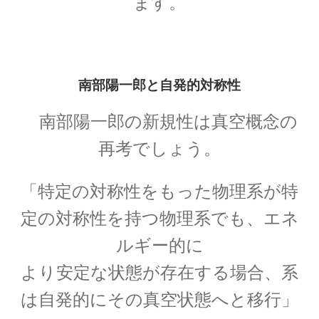
ます。
A・H・ルイ・フィゾー
【光速度を始めて測定｜ドップラー効果を考
察】
南部陽一郎と自発的対称性
南部陽一郎の新規性は真空概念の
再考でしょう。
A・J・フレネル
【光が横波であると説明しての偏向
「特定の対称性をもった物理系が特
や屈折を説明】
定の対称性を持つ物理系でも、エネ
ルギー的に
より安定な状態が存在する場合、系
B・D・ジョゼフソン
は自発的にその真空状態へと移行」
【量子力学的効果をデバイスで具現化】