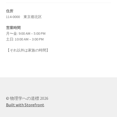
エンリコ・フェルミ
住所
【マンハッタン計画に参画し排他律に従う原理
114-0000 東京都北区
を構築した一人】
営業時間
月〜金: 9:00 AM – 5:00 PM
土日: 10:00 AM – 3:00 PM
エヴァリスト・ガロア（Évariste Galois)
【それ以外は家族の時間】
【数学者にして革命家_体論や群論を確立】
エヴァリスト・ガロア（Évariste Galois)
【数学者にして革命家_体論や群論を確立】
© 物理学への道標 2026
Built with Storefront
.