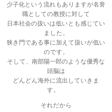
少子化という流れもありますが名誉
【第一回のノーベル賞受賞者・電子の蛍光現象
職としての教授に対して
を実用化】
日本社会の扱いは低いとも感じてい
ました。
狭き門である事に加えて扱いが低い
W・C・ヴィーン
のです。
【黒体放射の研究やウィーンの法則
そして、南部陽一郎のような優秀な
をもたらした物性研究の先駆者】
頭脳は
どんどん海外に流出していきま
す。
W・E・パウリ
【微細定数 1/137.036…｜新たな概念として排他
律とパリティーを発見】
それだから