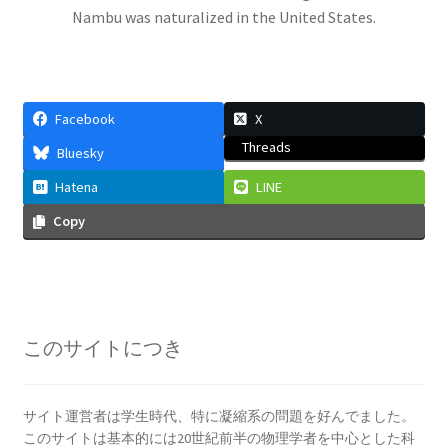
ウィリアム・トムソン
Nambu was naturalized in the United States.
【B・K OM, GCVO, PC, PRS, PRSE】
Facebook
X
ウィーン大学（Universität Wien)
Threads
Bluesky
関係【独語圏最古の大学】
Hatena
LINE
Copy
エドウィン・パウエル・ハッブル
_【赤方偏移を示し膨張宇宙論を論じ
ました】
このサイトにつき
サイト運営者は学生時代、特に凝縮系の問題を好んでました。
このサイトは基本的には20世紀前半の物理学者を中心とした科