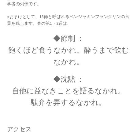
学者の列伝です。
エドワード・テラー
【ハイゼンベルグに学ぶ｜原爆開発推進・水爆
※おまけとして、13徳と呼ばれるベンジャミンフランクリンの言
の父】
葉を残します。春の第1・2週は、
◆節制 ：
飽くほど食うなかれ。酔うまで飲む
エルンスト・マッハ
なかれ。
【実証論の立場から認識の問題を議論】
◆沈黙 ：
自他に益なきことを語るなかれ。
エルヴィン・シュレディンガー
駄弁を弄するなかれ。
【仮想の猫を使った思考実験で量子的に実在を
考察】
アクセス