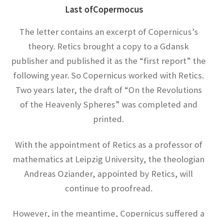
ンハイマー
Last ofCopermocus
The letter contains an excerpt of Copernicus’s
ゲオルク・レティクス_
theory. Retics brought a copy to a Gdansk
【コペルニクスと天動説をまとめた】
publisher and published it as the “first report” the
following year. So Copernicus worked with Retics.
Two years later, the draft of “On the Revolutions
of the Heavenly Spheres” was completed and
ゲッチンゲン大学関連の物理学者
【グリム兄弟や鉄血宰相ビスマルクを輩出】
printed.
With the appointment of Retics as a professor of
コペルニクス
mathematics at Leipzig University, the theologian
【レクティスと地動説を推進して世界観を転
Andreas Oziander, appointed by Retics, will
換】
continue to proofread.
However, in the meantime, Copernicus suffered a