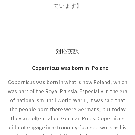
ウィリアム・トムソン
ています】
【B・K OM, GCVO, PC, PRS, PRSE】
ウィーン大学（Universität Wien)
対応英訳
関係【独語圏最古の大学】
Copernicus was born in Poland
Copernicus was born in what is now Poland, which
エドウィン・パウエル・ハッブル
was part of the Royal Prussia. Especially in the era
_【赤方偏移を示し膨張宇宙論を論じ
of nationalism until World War II, it was said that
ました】
the people born there were Germans, but today
they are often called German Poles. Copernicus
did not engage in astronomy-focused work as his