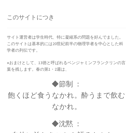
【産業革命時に蒸気機関を改良しフライフォイ
ールを発明】
このサイトにつき
サイト運営者は学生時代、特に凝縮系の問題を好んでました。
ジャック・C・シャルル
このサイトは基本的には20世紀前半の物理学者を中心とした科
学者の列伝です。
【温度と体積の関係を定式化｜水素の気球で有
人飛行】
※おまけとして、13徳と呼ばれるベンジャミンフランクリンの言
葉を残します。春の第1・2週は、
◆節制 ：
ジュネーヴ大学関連の物理学者のご紹介
飽くほど食うなかれ。酔うまで飲む
【特に天文学で有名です】
なかれ。
◆沈黙 ：