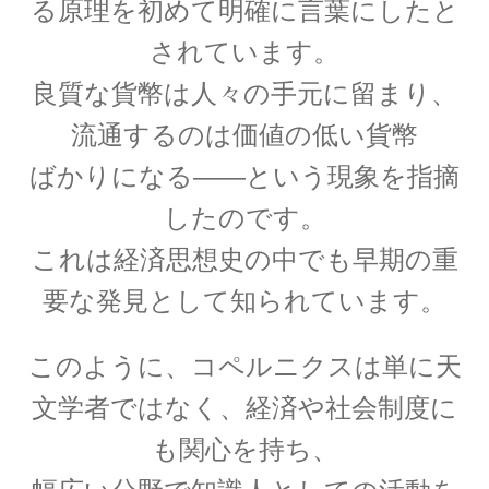
G・R・キルヒホフ
る原理を初めて明確に言葉にしたと
【反射熱と放射エネルギーと電気回路でそれぞ
されています。
れ法則を確立】
良質な貨幣は人々の手元に留まり、
流通するのは価値の低い貨幣
ばかりになる――という現象を指摘
G・オーム
したのです。
【抵抗値の単位｜オームの法則：E=RI】
これは経済思想史の中でも早期の重
要な発見として知られています。
H・アルプレヒト・ベーテ
【星の進化を考え、また原子核反応を考えた】
このように、コペルニクスは単に天
文学者ではなく、経済や社会制度に
も関心を持ち、
J・C・マクスウェル