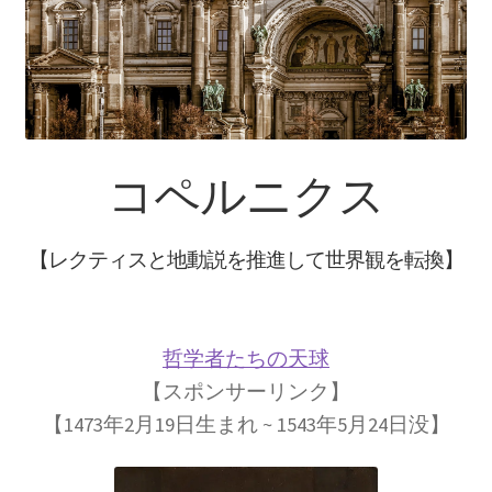
【インドまで出かけて見聞を広め、
原子・統計を始めた賢人】
ピタゴラス: Pythagoras
コペルニクス
【謎に満ちた数と幾何学の創始者】
【レクティスと地動説を推進して世界観を転換】
フォン・ノイマン
【映画作品「博士の異常な愛情」のモデル‗ノ
イマン型PC開発】
哲学者たちの天球
【スポンサーリンク】
【1473年2月19日生まれ ~ 1543年5月24日没】
トマス・ヤング
【 医学の視点から光の波動説を発展｜三原色の提唱】