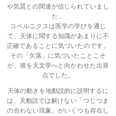
や気質との関連が信じられていまし
【第一回のノーベル賞受賞者・電子の蛍光現象
を実用化】
た。
コペルニクスは医学の学びを通じ
て、天体に関する知識があまりに不
正確であることに気づいたのです。
W・C・ヴィーン
【黒体放射の研究やウィーンの法則
その「欠落」に気づいたことこそ
をもたらした物性研究の先駆者】
が、彼を天文学へと向かわせた出発
点でした。
天体の動きを地動説的に説明するに
W・E・パウリ
【微細定数 1/137.036…｜新たな概念として排他
は、天動説では解けない「つじつま
律とパリティーを発見】
の合わない現象」がいくつも存在し