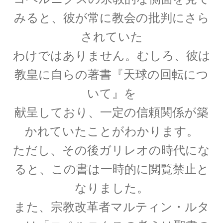
J・J・トムソン
みると、彼が常に教会の批判にさら
‗【電子の単位を明確にして同位体
されていた
を示した優れた実験家】
わけではありません。むしろ、彼は
教皇に自らの著書『天球の回転につ
いて』を
J・P・ジュール
献呈しており、一定の信頼関係が築
【ジュールの法則｜熱の仕事当量の数値化】
かれていたことがわかります。
ただし、その後ガリレオの時代にな
ると、この書は一時的に閲覧禁止と
J・R・マイヤー
【熱と仕事の変換｜エネルギーの概念の確立に
なりました。
貢献】
また、宗教改革者マルティン・ルタ