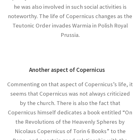
he was also involved in such social activities is
エンリコ・フェルミ
noteworthy. The life of Copernicus changes as the
【マンハッタン計画に参画し排他律に従う原理
Teutonic Order invades Warmia in Polish Royal
を構築した一人】
Prussia.
エヴァリスト・ガロア（Évariste Galois)
【数学者にして革命家_体論や群論を確立】
Another aspect of Copernicus
Commenting on that aspect of Copernicus’s life, it
seems that Copernicus was not always criticized
エヴァリスト・ガロア（Évariste Galois)
by the church. There is also the fact that
【数学者にして革命家_体論や群論を確立】
Copernicus himself dedicates a book entitled “On
the Revolutions of the Heavenly Spheres by
Nicolaus Copernicus of Torin 6 Books” to the