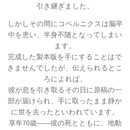
【幾何学的に微積分を考えニュートンを育て
引き継ぎました。
た】
しかしその間にコペルニクスは脳卒
アイナー・ヘルツシュプルング
中を患い、半身不随となってしまい
‗【H‐R図で恒星を整理して星の明るさと表面温度を考察】
ます。
完成した製本版を手にすることはで
きませんでしたが、伝えられるとこ
アウグスト・ピカール
【深海と成層圏に挑んだ物理学者にして冒険
ろによれば、
家】
彼が息を引き取るその日に原稿の一
部が届けられ、手に取ったまま静か
に世を去ったといわれています。
アメリカ関係の物理学者のまとめ
享年70歳――彼の死とともに、地動
ベンジャミンフランクリンからファインマン他