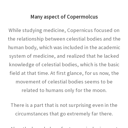
カール・セーガン：Carl Edward Sagan
【星の進化を考察】
Many aspect of Copermolcus
While studying medicine, Copernicus focused on
the relationship between celestial bodies and the
ガリレオ・ガリレイ
human body, which was included in the academic
【近代科学の父、天文学の父｜数学的モデルを
system of medicine, and realized that he lacked
作り実験】
knowledge of celestial bodies, which is the basic
field at that time. At first glance, for us now, the
movement of celestial bodies seems to be
ギブズ
related to humans only for the moon.
”a physicist must be partially sane”
There is a part that is not surprising even in the
circumstances that go extremely far there.
クラウディオス・プトレマイオス