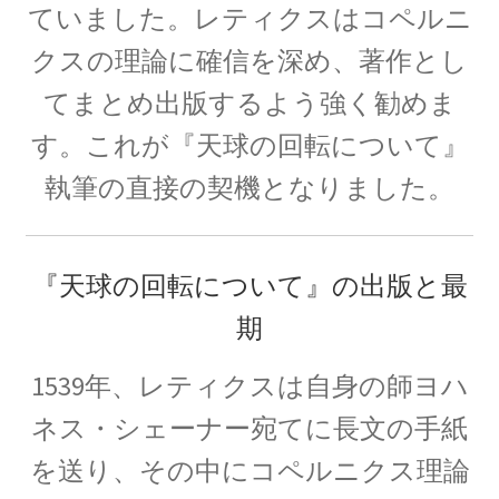
ていました。レティクスはコペルニ
クスの理論に確信を深め、著作とし
【トピック‐初稿2020年度11月】
てまとめ出版するよう強く勧めま
量子計算機実用化の波_活用事例
す。これが『天球の回転について』
執筆の直接の契機となりました。
_他
お問い合わせ等もろもろ
【書評・トピックの情報も残しま
『天球の回転について』の出版と最
す】
期
1539年、レティクスは自身の師ヨハ
ネス・シェーナー宛てに長文の手紙
お雇い外人のトマス・メンデンホール
を送り、その中にコペルニクス理論
【明治時代の創設期に東京大学で若者を育てま