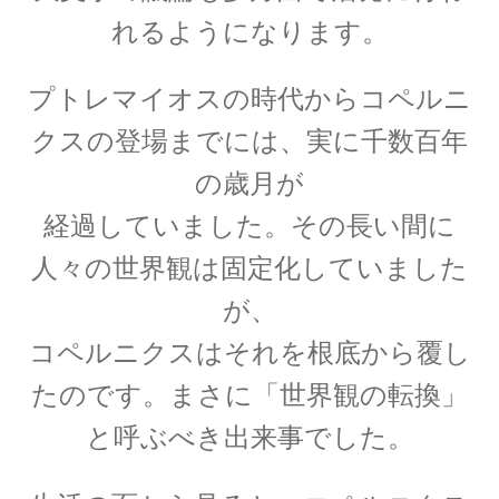
れるようになります。
A・H・ルイ・フィゾー
【光速度を始めて測定｜ドップラー効果を考
プトレマイオスの時代からコペルニ
察】
クスの登場までには、実に千数百年
の歳月が
経過していました。その長い間に
A・J・フレネル
人々の世界観は固定化していました
【光が横波であると説明しての偏向
が、
や屈折を説明】
コペルニクスはそれを根底から覆し
たのです。まさに「世界観の転換」
と呼ぶべき出来事でした。
B・D・ジョゼフソン
【量子力学的効果をデバイスで具現化】