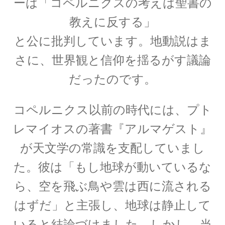
ーは「コペルニクスの考えは聖書の
教えに反する」
J・チャドウィック
と公に批判しています。地動説はま
【中性子を発見しガン治療に応用｜マンハッタ
ン計画でのリーダー】
さに、世界観と信仰を揺るがす議論
だったのです。
コペルニクス以前の時代には、プト
K・シュヴァルツシルト
‗【相対性理論から 重力場を記述したドイツ人｜シュヴァルツシルト
レマイオスの著書『アルマゲスト』
半径】
が天文学の常識を支配していまし
た。彼は「もし地球が動いているな
ら、空を飛ぶ鳥や雲は西に流される
L・オイラー
【失明して単眼の巨人（サイクロプス）と呼ば
はずだ」と主張し、地球は静止して
れた｜自然対数を定式化】
いると結論づけました。しかし、当