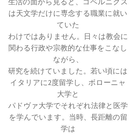
生活の面から見ると、コペルニクス
は天文学だけに専念する職業に就い
ていた
C・A・ドップラー
【ドップラー効果を定式化したオーストリア
わけではありません。日々は教会に
人】
関わる行政や宗教的な仕事をこなし
ながら、
研究を続けていました。若い頃には
D・J・ボーム
イタリアに2度留学し、ボローニャ
_【マンハッタン計画に参画しボーム解釈を提唱】
大学と
パドヴァ大学でそれぞれ法律と医学
E・O・ローレンス
を学んでいます。当時、長距離の留
【サイクロトロンを発明し人工放射
学は
性元素を実現】