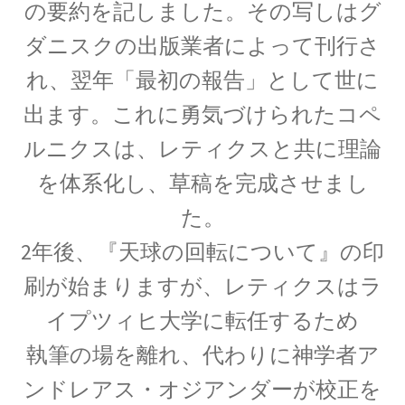
した】
の要約を記しました。その写しはグ
ダニスクの出版業者によって刊行さ
れ、翌年「最初の報告」として世に
アイザック・アシモフ
出ます。これに勇気づけられたコペ
【「ロボット3原則」で有名なSF作家】
ルニクスは、レティクスと共に理論
を体系化し、草稿を完成させまし
た。
アイザック・ニュートン
【微積分を駆使して空間・時間・力
2年後、『天球の回転について』の印
を明確に定式化】
刷が始まりますが、レティクスはラ
イプツィヒ大学に転任するため
執筆の場を離れ、代わりに神学者ア
アイザック・バロー
ンドレアス・オジアンダーが校正を