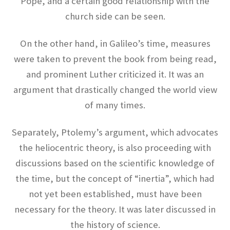
Pope, and a certain good relationship with the
オックスフォード（OXFORD）
church side can be seen.
大学関連の物理学者【英語圏最古】
On the other hand, in Galileo’s time, measures
were taken to prevent the book from being read,
and prominent Luther criticized it. It was an
オットー・シュテルン
argument that drastically changed the world view
【アインシュタインと同じくドイツを逃れた実
of many times.
験家】
Separately, Ptolemy’s argument, which advocates
the heliocentric theory, is also proceeding with
オットー・ハーン‗
discussions based on the scientific knowledge of
【1879年3月8日 – 1968年7月28日】
the time, but the concept of “inertia”, which had
not yet been established, must have been
necessary for the theory. It was later discussed in
the history of science.
オランダ関係の物理学者