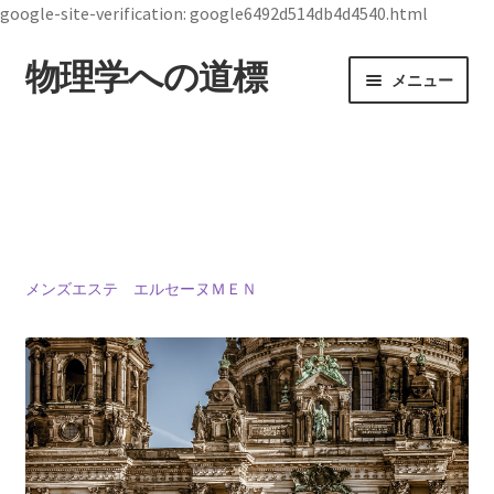
google-site-verification: google6492d514db4d4540.html
物理学への道標
ナ
コ
メニュー
ビ
ン
ゲ
テ
ホーム
ー
ン
シ
ツ
19世紀生まれの
ョ
へ
物理学者のまとめ
ン
ス
へ
キ
ス
ッ
メンズエステ エルセーヌＭＥＮ
ジョン・スチュワート・ベル
キ
プ
【1928年7月28日 ～1990年10月1日】— 量子世界
ッ
の常識を問い直した理論物理学者 —
プ
デモクリトス