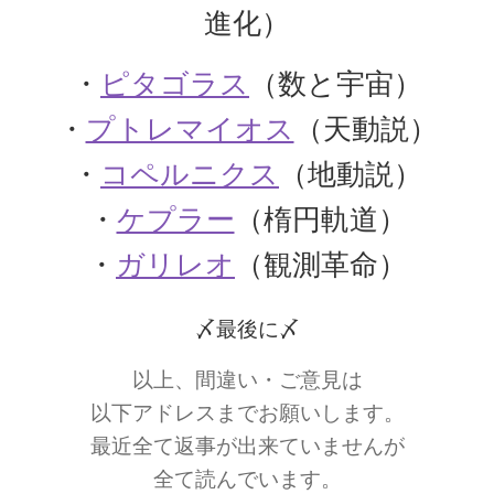
アンリ・ポアンカレ
進化）
【数学・物理学・天文学で独自の領
域を開拓】
・
ピタゴラス
（数と宇宙）
・
プトレマイオス
（天動説）
・
コペルニクス
（地動説）
アーサー・コンプトン
・
ケプラー
（楕円軌道）
【ガンマ線の散乱・吸収を研究｜粒子の波動性
・
ガリレオ
（観測革命）
と粒子性を研究】
〆最後に〆
アーネスト・ラザフォード
以上、間違い・ご意見は
【原子模型を提唱した原子物理学の父】
以下アドレスまでお願いします。
最近全て返事が出来ていませんが
全て読んでいます。