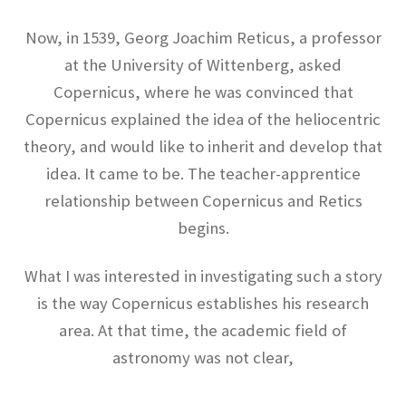
【ホイヘンス・ライデン瓶・ローレンツ・そし
Now, in 1539, Georg Joachim Reticus, a professor
て幾多の議論】
at the University of Wittenberg, asked
Copernicus, where he was convinced that
Copernicus explained the idea of ​​the heliocentric
theory, and would like to inherit and develop that
オリヴァー・ヘヴィサイド_
（Oliver Heaviside）【独学で電磁気学を発展さ
idea. It came to be. The teacher-apprentice
せた男】
relationship between Copernicus and Retics
begins.
What I was interested in investigating such a story
オーストリア関係の物理学者
is the way Copernicus establishes his research
【統計力学・波動関数を育んだ国】
area. At that time, the academic field of
astronomy was not clear,