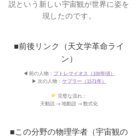
説という新しい宇宙観が世界に姿を
現したのです。
アルキメデス
【兵器を発案し円周率を推定（幾何
■前後リンク（天文学革命ライ
学的考察）した多彩な人】
ン）
◀ 前の人物：
プトレマイオス（100年頃）
▶ 次の人物：
ケプラー（1571年）
アレクサンダー・グラハム・ベル
完璧な流れ：
【Alexander Graham Bell‗1847年3月3日 ～1922年
天動説 → 地動説 → 数式化
8月2日】 — 声を「距離」から解放した発明家 —
■この分野の物理学者（宇宙観の