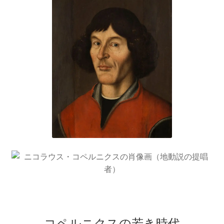
歴史的な集合写真
1927年10月開催
【第五回ソルベー会議】
Ａ＝マリ・アンペール
【電流の仕組みを分かり易く実験で説明】
コペルニクスの若き時代