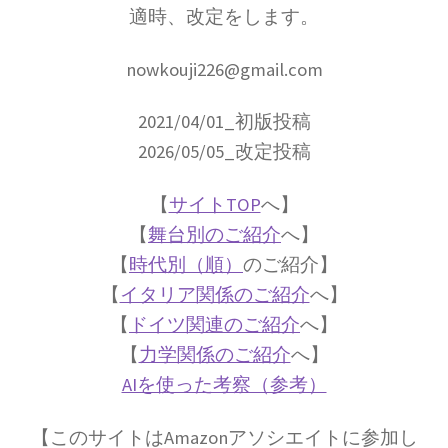
イェール大学の関連人物
適時、改定をします。
ギブス・山川健次郎・ナイキスト等
nowkouji226@gmail.com
が学んだ名門
2021/04/01_初版投稿
2026/05/05_改定投稿
イギリス関係の人々
【
サイトTOP
へ】
ニュートン・マクスウェルからディラック・ホーキング、他
【
舞台別のご紹介
へ】
【
時代別（順）
のご紹介】
【
イタリア関係のご紹介
へ】
イタリア関係の物理学者
【
ドイツ関連のご紹介
へ】
【コペルニクスからフェルミまでの系譜】
【
力学関係のご紹介
へ】
AIを使った考察（参考）
【このサイトはAmazonアソシエイトに参加し