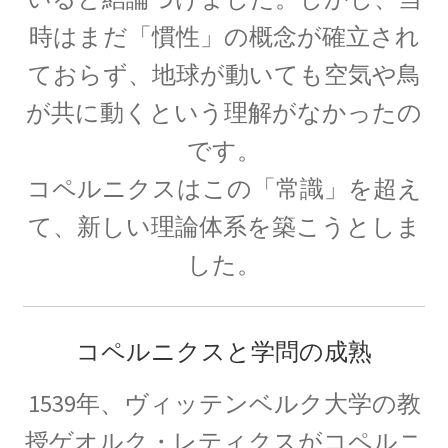
時はまだ「慣性」の概念が確立され
ておらず、地球が動いても空気や鳥
P・V・ミュッセンブルーク
が共に動くという理解がなかったの
【ライデン瓶を発明し静電気の基礎を確立】
です。
コペルニクスはこの「常識」を超え
て、新しい理論体系を築こうとしま
P・ショーァ
【Peter Williston Shor, 1959/8/14-量子暗号を揺る
した。
がす男】
コペルニクスと学問の成熟
R・J・E・クラウジウス
1539年、ヴィッテンベルク大学の教
【熱力学の第一法則を定めエントロピーを定義
授ゲオルク・レティクスがコペルニ