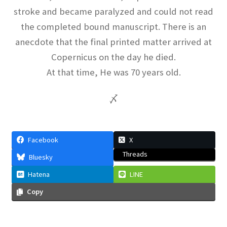
コリン・マクローリン
stroke and became paralyzed and could not read
【ニュートンが紹介した人｜一般関
the completed bound manuscript. There is an
数の級数展開】
anecdote that the final printed matter arrived at
Copernicus on the day he died.
At that time, He was 70 years old.
サイト立ち上げましたという昔の記事
【サイト運営方針再確認】
〆
Facebook
X
シャルル・ド・クーロン
Threads
Bluesky
【「ねじり天秤」での実験で微細な力を考察】
Hatena
LINE
Copy
ジェームズ・ワット