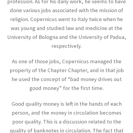
profession. As for his daily work, he seems to have
エドワード・テラー
done various jobs associated with the mission of
【ハイゼンベルグに学ぶ｜原爆開発推進・水爆
religion. Copernicus went to Italy twice when he
の父】
was young and studied law and medicine at the
University of Bologna and the University of Padua,
respectively.
エルンスト・マッハ
【実証論の立場から認識の問題を議論】
As one of those jobs, Copernicus managed the
property of the Chapter Chapter, and in that job
he used the concept of “bad money drives out
good money” for the first time.
エルヴィン・シュレディンガー
【仮想の猫を使った思考実験で量子的に実在を
Good quality money is left in the hands of each
考察】
person, and the money in circulation becomes
poor quality. This is a discussion related to the
quality of banknotes in circulation. The fact that