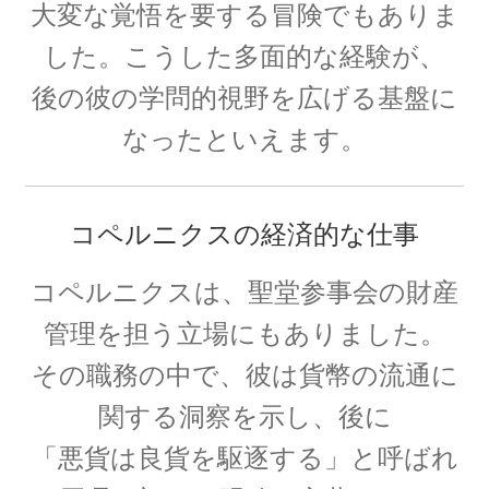
大変な覚悟を要する冒険でもありま
した。こうした多面的な経験が、
後の彼の学問的視野を広げる基盤に
E・W・モーリー
なったといえます。
【アメリカで稀代の実験家が光速度
に関する事実を実験検証】
コペルニクスの経済的な仕事
コペルニクスは、聖堂参事会の財産
F・W・マイスナー
管理を担う立場にもありました。
【ベルリン生まれの物理学者｜磁性を使って超
その職務の中で、彼は貨幣の流通に
電導現象を説明】
関する洞察を示し、後に
「悪貨は良貨を駆逐する」と呼ばれ