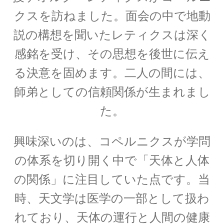
｜エントロピー】
クスを訪ねました。面会の中で地動
説の構想を聞いたレティクスは深く
感銘を受け、その思想を後世に伝え
R・P・ファインマン
【天才｜経路積分やファインマンダイヤ
る決意を固めます。二人の間には、
グラムを考案】
師弟としての信頼関係が生まれまし
た。
興味深いのは、コペルニクスが学問
S・ナート・ボース
【インド独自の理解体系で学びボーズ粒子を定
の体系を切り開く中で「天体と人体
式化】
の関係」に注目していた点です。当
時、天文学は医学の一部として扱わ
れており、天体の運行と人間の健康
W・C・レントゲン