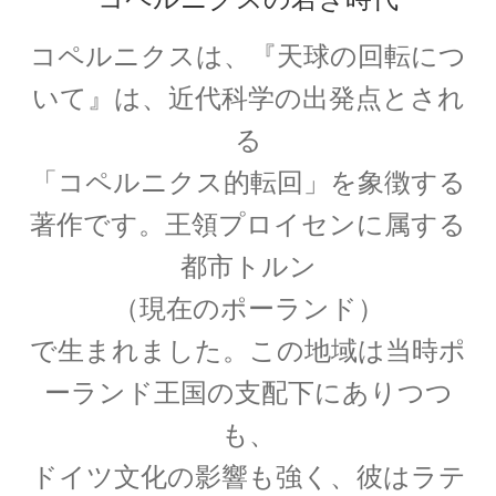
17世紀生まれの
物理学者のまとめ
コペルニクスは、『天球の回転につ
いて』は、近代科学の出発点とされ
る
18世紀生まれの
「コペルニクス的転回」を象徴する
物理学者のまとめ
著作です。王領プロイセンに属する
都市トルン
（現在のポーランド）
20世紀生まれの
物理学者の纏め
で生まれました。この地域は当時ポ
ーランド王国の支配下にありつつ
も、
ドイツ文化の影響も強く、彼はラテ
【変動磁場_誘導
レンツ_Heinrich Friedrich Emil Lenz