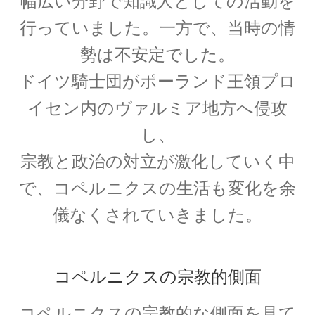
幅広い分野で知識人としての活動を
【場の理論をまとめ、電磁波が光速
行っていました。一方で、当時の情
となる事を示した】
勢は不安定でした。
ドイツ騎士団がポーランド王領プロ
イセン内のヴァルミア地方へ侵攻
J・F・ジョリオ＝キューリー
し、
【アルファ線を使いリン30を実現】
宗教と政治の対立が激化していく中
で、コペルニクスの生活も変化を余
儀なくされていきました。
J・J・サクライ
【ハーバードを首席で卒業し49歳で夭折した天
才物理学者】
コペルニクスの宗教的側面
コペルニクスの宗教的な側面を見て