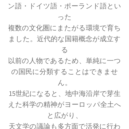
起電力を法則化】
ン語・ドイツ語・ポーランド語とい
った
複数の文化圏にまたがる環境で育ち
【トピック】
ました。近代的な国籍概念が成立す
受勲について
る
【イギリスの叙勲・など】
以前の人物であるため、単純に一つ
の国民に分類することはできませ
ん。
A・A・マイケルソン
15世紀になると、地中海沿岸で芽生
【稀代の実験｜エーテルを想定した
えた科学の精神がヨーロッパ全土へ
干渉実験を実施】
と広がり、
天文学の議論も多方面で活発に行わ