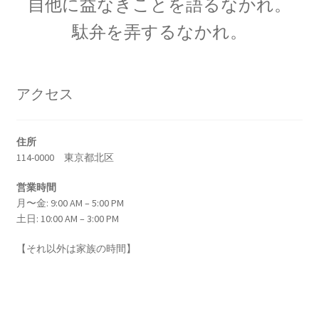
自他に益なきことを語るなかれ。
ジョゼフ・ブラック
【Joseph Black_1728年4月16日 – 1799年12月6
駄弁を弄するなかれ。
日】
アクセス
ジョルダーノ・ブルーノ
【宇宙の無限を説き異端審問を受けた殉職者】
住所
114-0000 東京都北区
営業時間
月〜金: 9:00 AM – 5:00 PM
ジョン・A・フレミング
土日: 10:00 AM – 3:00 PM
【マクスウェルの弟子は真空管を発明しまし
【それ以外は家族の時間】
た】