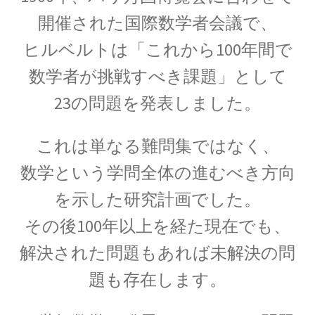
イェール大学の関連人物
開催された国際数学者会議で、
ギブス・山川健次郎・ナイキスト等
ヒルベルトは「これから100年間で
が学んだ名門
数学者が挑戦すべき課題」として
23の問題を発表しました。
イギリス関係の人々
これは単なる難問集ではなく、
ニュートン・マクスウェルからディラック・ホーキング、他
数学という学問全体の進むべき方向
を示した研究計画でした。
その後100年以上を経た現在でも、
イタリア関係の物理学者
【コペルニクスからフェルミまでの系譜】
解決された問題もあれば未解決の問
題も存在します。