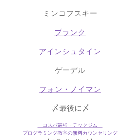
【産業革命時に蒸気機関を改良しフライフォイ
ミンコフスキー
ールを発明】
プランク
ジャック・C・シャルル
アインシュタイン
【温度と体積の関係を定式化｜水素の気球で有
人飛行】
ゲーデル
フォン・ノイマン
ジュネーヴ大学関連の物理学者のご紹介
【特に天文学で有名です】
〆最後に〆
｜コスパ最強・テックジム｜
プログラミング教室の無料カウンセリング