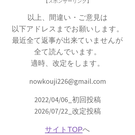
ジョゼフ・ブラック
【スポンサーリンク】
【Joseph Black_1728年4月16日 – 1799年12月6
以上、間違い・ご意見は
日】
以下アドレスまでお願いします。
最近全て返事が出来ていませんが
全て読んでいます。
ジョルダーノ・ブルーノ
【宇宙の無限を説き異端審問を受けた殉職者】
適時、改定をします。
nowkouji226@gmail.com
ジョン・A・フレミング
2022/04/06_初回投稿
【マクスウェルの弟子は真空管を発明しまし
た】
2026/07/22_改定投稿
サイトTOP
へ