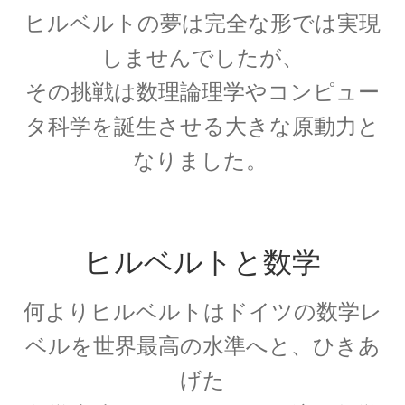
ヒルベルトの夢は完全な形では実現
エンリコ・フェルミ
【マンハッタン計画に参画し排他律に従う原理
しませんでしたが、
を構築した一人】
その挑戦は数理論理学やコンピュー
タ科学を誕生させる大きな原動力と
なりました。
エヴァリスト・ガロア（Évariste Galois)
【数学者にして革命家_体論や群論を確立】
ヒルベルトと数学
エヴァリスト・ガロア（Évariste Galois)
何よりヒルベルトはドイツの数学レ
【数学者にして革命家_体論や群論を確立】
ベルを世界最高の水準へと、ひきあ
げた