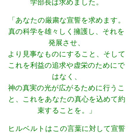
学部長は求めました。
「あなたの厳粛な宣誓を求めます。
真の科学を雄々しく擁護し、それを
E・W・モーリー
【アメリカで稀代の実験家が光速度
発展させ、
に関する事実を実験検証】
より見事なものにすること、そして
これを利益の追求や虚栄のためにで
はなく、
F・W・マイスナー
神の真実の光が広がるために行うこ
【ベルリン生まれの物理学者｜磁性を使って超
と、これをあなたの真心を込めて約
電導現象を説明】
束することを。」
ヒルベルトはこの言葉に対して宣誓