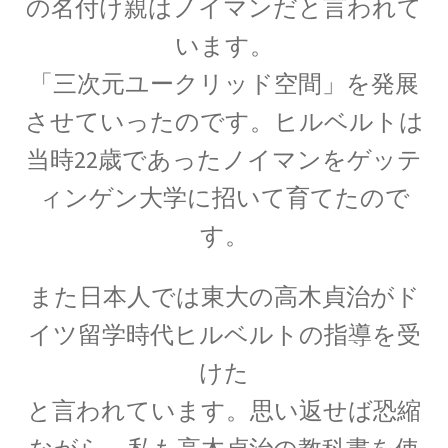
の名付け親はノイマンだと言われて
います。
J・チャドウィック
「三次元ユークリッド空間」を発展
【中性子を発見しガン治療に応用｜マンハッタ
ン計画でのリーダー】
させていったのです。ヒルベルトは
当時22歳であったノイマンをゲッテ
ィンゲン大学に招いて育てたので
K・シュヴァルツシルト
す。
‗【相対性理論から 重力場を記述したドイツ人｜シュヴァルツシルト
半径】
また日本人では東大の高木貞治がド
イツ留学時代ヒルベルトの指導を受
けた
L・オイラー
【失明して単眼の巨人（サイクロプス）と呼ば
と言われています。思い返せば恐縮
れた｜自然対数を定式化】