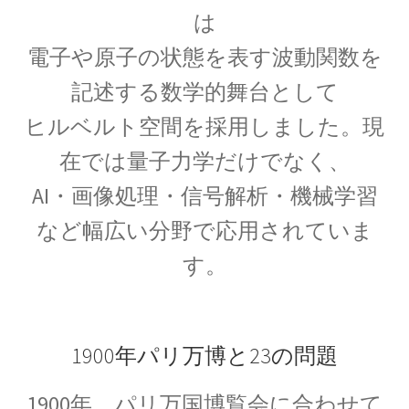
アンリ・ポアンカレ
は
【数学・物理学・天文学で独自の領
電子や原子の状態を表す波動関数を
域を開拓】
記述する数学的舞台として
ヒルベルト空間を採用しました。
現
在では量子力学だけでなく、
アーサー・コンプトン
【ガンマ線の散乱・吸収を研究｜粒子の波動性
AI・画像処理・信号解析・機械学習
と粒子性を研究】
など幅広い分野で応用されていま
す。
アーネスト・ラザフォード
【原子模型を提唱した原子物理学の父】
1900年パリ万博と23の問題
1900年、パリ万国博覧会に合わせて