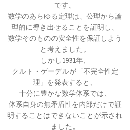
です。
エドワード・テラー
【ハイゼンベルグに学ぶ｜原爆開発推進・水爆
数学のあらゆる定理は、公理から論
の父】
理的に導き出せることを証明し、
数学そのものの安全性を保証しよう
と考えました。
エルンスト・マッハ
しかし1931年、
【実証論の立場から認識の問題を議論】
クルト・ゲーデルが「不完全性定
理」を発表すると、
エルヴィン・シュレディンガー
十分に豊かな数学体系では、
【仮想の猫を使った思考実験で量子的に実在を
体系自身の無矛盾性を内部だけで証
考察】
明することはできないことが示され
ました。