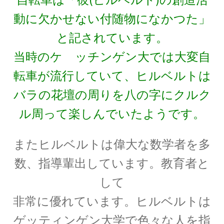
【場の理論をまとめ、電磁波が光速
動に欠かせない付随物になかつた」
となる事を示した】
と記されています。
当時のケ゚ッチンゲン大では大変自
転車が流行していて、ヒルベルトは
J・F・ジョリオ＝キューリー
バラの花壇の周りを八の字にクルク
【アルファ線を使いリン30を実現】
ル周って楽しんでいたようです。
またヒルベルトは偉大な数学者を多
J・J・サクライ
数、指導輩出しています。教育者と
【ハーバードを首席で卒業し49歳で夭折した天
して
才物理学者】
非常に優れています。ヒルベルトは
ゲッティンゲン大学で色々な人を指