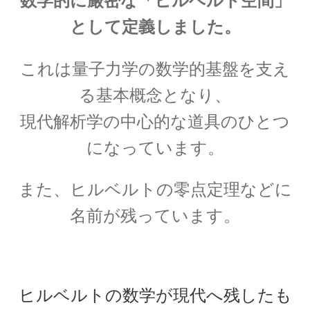
数学的に厳密な「ヒルベルト空間」
として定義しました。
【トピック‐初稿2020年度11月】
これは量子力学の数学的基盤を支え
量子計算機実用化の波_活用事例
る基本概念となり、
現代解析学の中心的な道具のひとつ
_他
になっています。
お問い合わせ等もろもろ
【書評・トピックの情報も残しま
また、ヒルベルトの零点定理などに
す】
名前が残っています。
お雇い外人のトマス・メンデンホール
【明治時代の創設期に東京大学で若者を育てま
ヒルベルトの数学が現代へ残したも