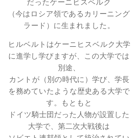
だったケーニヒスベルク
起電力を法則化】
（今はロシア領であるカリーニング
ラード）に生まれました。
【トピック】
ヒルベルトはケーニヒスベルク大学
受勲について
に進学し学びますが、この大学では
【イギリスの叙勲・など】
別途、
カントが（別の時代に）学び、学長
を務めていたような歴史ある大学で
A・A・マイケルソン
【稀代の実験｜エーテルを想定した
す。もともと
干渉実験を実施】
ドイツ騎士団だった人物が設置した
大学で、第二次大戦後は
ソビエト連邦領として統治されてい