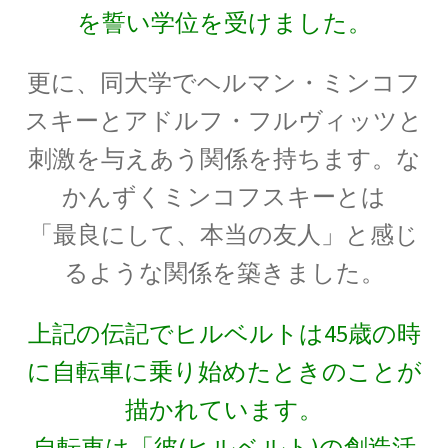
G・R・キルヒホフ
を誓い学位を受けました。
【反射熱と放射エネルギーと電気回路でそれぞ
れ法則を確立】
更に、同大学でヘルマン・ミンコフ
スキーとアドルフ・フルヴィッツと
刺激を与えあう関係を持ちます。な
G・オーム
かんずくミンコフスキーとは
【抵抗値の単位｜オームの法則：E=RI】
「最良にして、本当の友人」と感じ
るような関係を築きました。
H・アルプレヒト・ベーテ
上記の伝記でヒルベルトは45歳の時
【星の進化を考え、また原子核反応を考えた】
に自転車に乗り始めたときのことが
描かれています。
J・C・マクスウェル
自転車は「彼(ヒルベルト)の創造活