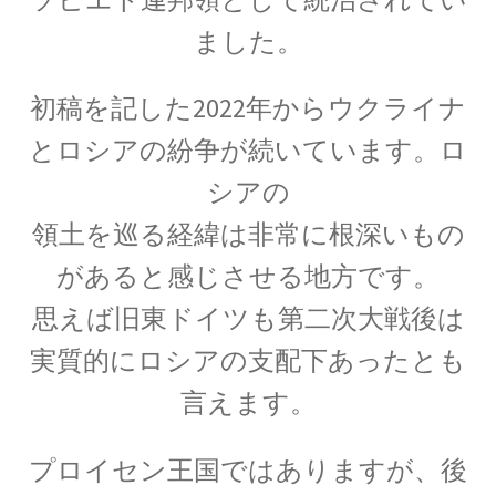
ました。
A・H・ルイ・フィゾー
【光速度を始めて測定｜ドップラー効果を考
察】
初稿を記した2022年からウクライナ
とロシアの紛争が続いています。
ロ
シアの
領土を巡る経緯は非常に根深いもの
A・J・フレネル
【光が横波であると説明しての偏向
があると感じさせる地方です。
や屈折を説明】
思えば旧東ドイツも第二次大戦後は
実質的にロシアの支配下あったとも
言えます。
B・D・ジョゼフソン
プロイセン王国ではありますが、後
【量子力学的効果をデバイスで具現化】