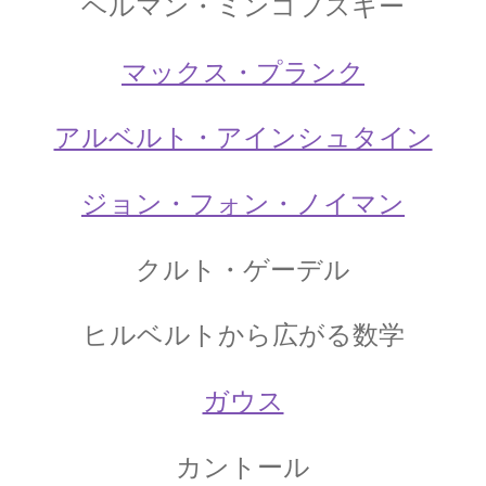
ヘルマン・ミンコフスキー
コリン・マクローリン
【ニュートンが紹介した人｜一般関
マックス・プランク
数の級数展開】
アルベルト・アインシュタイン
サイト立ち上げましたという昔の記事
【サイト運営方針再確認】
ジョン・フォン・ノイマン
クルト・ゲーデル
シャルル・ド・クーロン
ヒルベルトから広がる数学
【「ねじり天秤」での実験で微細な力を考察】
ガウス
カントール
ジェームズ・ワット