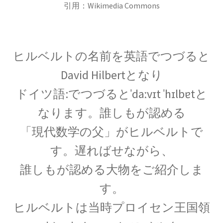
引用：Wikimedia Commons
17世紀生まれの
物理学者のまとめ
ヒルベルトの名前を英語でつづると
David Hilbertとなり
18世紀生まれの
物理学者のまとめ
ドイツ語:でつづるとˈdaːvɪt ˈhɪlbɐtと
なります。誰しもが認める
「現代数学の父」がヒルベルトで
20世紀生まれの
す。遅ればせながら、
物理学者の纏め
誰しもが認める大物をご紹介しま
す。
ヒルベルトは当時プロイセン王国領
【変動磁場_誘導
レンツ_Heinrich Friedrich Emil Lenz