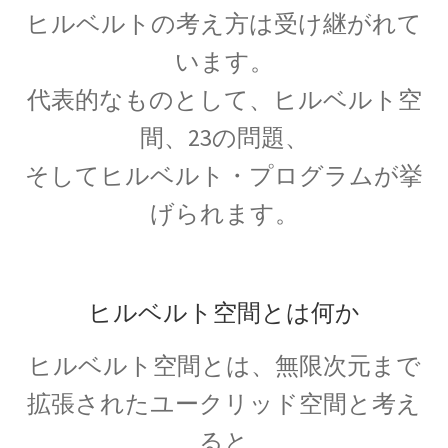
【幾何学的に微積分を考えニュートンを育て
ヒルベルトの考え方は受け継がれて
た】
います。
代表的なものとして、ヒルベルト空
アイナー・ヘルツシュプルング
間、23の問題、
‗【H‐R図で恒星を整理して星の明るさと表面温度を考察】
そしてヒルベルト・プログラムが挙
げられます。
アウグスト・ピカール
【深海と成層圏に挑んだ物理学者にして冒険
家】
ヒルベルト空間とは何か
ヒルベルト空間とは、無限次元まで
拡張されたユークリッド空間と考え
アメリカ関係の物理学者のまとめ
ベンジャミンフランクリンからファインマン他
ると