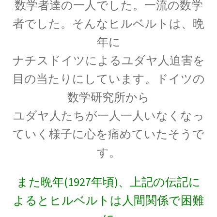
数学者達の一人でした。一流の数学
オックスフォード（OXFORD）
大学関連の物理学者【英語圏最古】
者でした。そんなヒルベルトは、晩
年に
ナチスドイツによるユダヤ人迫害を
オットー・シュテルン
目の当たりにしています。ドイツの
【アインシュタインと同じくドイツを逃れた実
数学研究所から
験家】
ユダヤ人たちが一人一人いなくなっ
ていく様子に心を痛めていたそうで
す。
オットー・ハーン‗
【1879年3月8日 – 1968年7月28日】
また晩年(1927年頃)、上記の伝記に
よるとヒルベルトは人間関係で困難
オランダ関係の物理学者