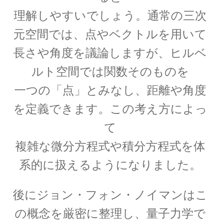
理解しやすいでしょう。
通常の三次
元空間では、点やベクトルを用いて
アルキメデス
長さや角度を議論しますが、
ヒルベ
【兵器を発案し円周率を推定（幾何
ルト空間では関数そのものを
学的考察）した多彩な人】
一つの「点」とみなし、
距離や角度
を定義できます。
この考え方によっ
て
アレクサンダー・グラハム・ベル
複雑な微分方程式や積分方程式を体
【Alexander Graham Bell‗1847年3月3日 ～1922年
系的に扱えるようになりました。
8月2日】 — 声を「距離」から解放した発明家 —
後にジョン・フォン・ノイマンはこ
の概念を厳密に整理し、
量子力学で