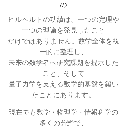
した】
の
ヒルベルトの功績は、一つの定理や
一つの理論を発見したこと
アイザック・アシモフ
【「ロボット3原則」で有名なSF作家】
だけではありません。
数学全体を統
一的に整理し、
未来の数学者へ研究課題を提示した
アイザック・ニュートン
こと、
そして
【微積分を駆使して空間・時間・力
量子力学を支える数学的基盤を築い
を明確に定式化】
たことにあります。
現在でも数学・物理学・情報科学の
アイザック・バロー
多くの分野で、