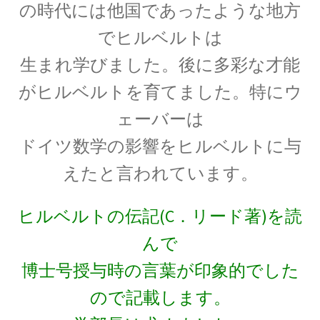
の時代には他国であったような地方
でヒルベルトは
C・A・ドップラー
生まれ学びました。後に多彩な才能
【ドップラー効果を定式化したオーストリア
がヒルベルトを育てました。特にウ
人】
ェーバーは
ドイツ数学の影響をヒルベルトに与
えたと言われています。
D・J・ボーム
_【マンハッタン計画に参画しボーム解釈を提唱】
ヒルベルトの伝記(C．リード著)を読
んで
博士号授与時の言葉が印象的でした
E・O・ローレンス
【サイクロトロンを発明し人工放射
ので記載します。
性元素を実現】