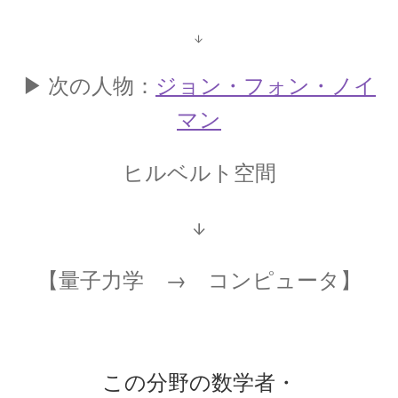
【三角法を考案し天動説の体系を考案】
↓
▶ 次の人物：
ジョン・フォン・ノイ
マン
クリスティアーン・ホイヘンス
【オランダ物理学の黎明期に光学を研究】
ヒルベルト空間
↓
グラーツ大学：Universität Graz
関連の物理学者・シュレディンガー等
【量子力学 →
コンピュータ】
ケンブリッジ大関連の物理学者
この分野の数学者・
ハーディ、リトルウッド、ディラック、オッペ