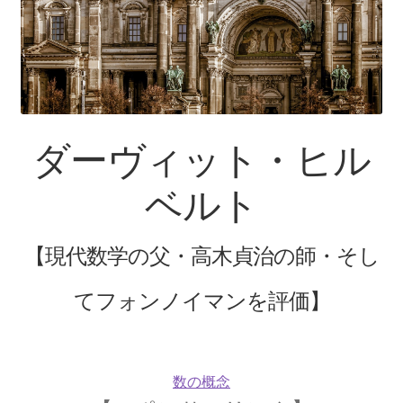
【インドまで出かけて見聞を広め、
原子・統計を始めた賢人】
ピタゴラス: Pythagoras
ダーヴィット・ヒル
【謎に満ちた数と幾何学の創始者】
ベルト
フォン・ノイマン
【現代数学の父・高木貞治の師・そし
【映画作品「博士の異常な愛情」のモデル‗ノ
イマン型PC開発】
てフォンノイマンを評価】
トマス・ヤング
【 医学の視点から光の波動説を発展｜三原色の提唱】
数の概念