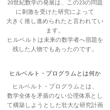
20世紀数学の発展は、この23の問題
ウィリアム・トムソン
【B・K OM, GCVO, PC, PRS, PRSE】
に刺激を受けた研究によって
大きく推し進められたと言われてい
ます。
ウィーン大学（Universität Wien)
ヒルベルトは未来の数学者へ宿題を
関係【独語圏最古の大学】
残した人物でもあったのです。
エドウィン・パウエル・ハッブル
ヒルベルト・プログラムとは何か
_【赤方偏移を示し膨張宇宙論を論じ
ました】
ヒルベルト・プログラムとは、
数学全体を矛盾のない公理体系とし
て構築しようとした壮大な研究計画