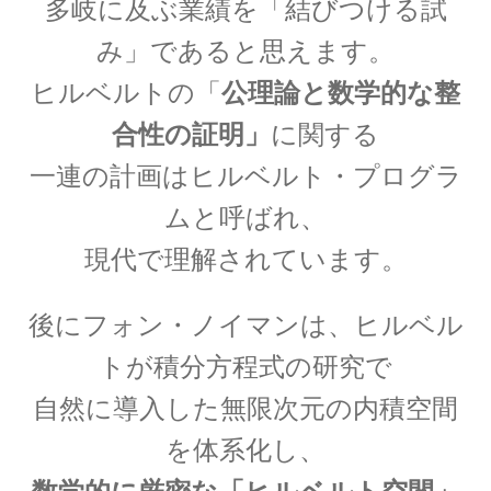
多岐に及ぶ業績を「結びつける試
【第一回のノーベル賞受賞者・電子の蛍光現象
み」であると思えます。
を実用化】
ヒルベルトの「
公理論と数学的な整
合性の証明」
に関する
一連の計画はヒルベルト・プログラ
W・C・ヴィーン
ムと呼ばれ、
【黒体放射の研究やウィーンの法則
現代で理解されています。
をもたらした物性研究の先駆者】
後にフォン・ノイマンは、ヒルベル
トが積分方程式の研究で
W・E・パウリ
自然に導入した無限次元の内積空間
【微細定数 1/137.036…｜新たな概念として排他
を体系化し、
律とパリティーを発見】