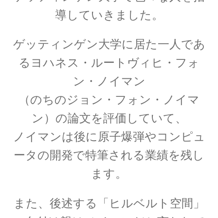
J・J・トムソン
導していきました。
‗【電子の単位を明確にして同位体
ゲッティンゲン大学に居た一人であ
を示した優れた実験家】
るヨハネス・ルートヴィヒ・フォ
ン・ノイマン
（のちのジョン・フォン・ノイマ
J・P・ジュール
【ジュールの法則｜熱の仕事当量の数値化】
ン）の論文を評価していて、
ノイマンは後に原子爆弾やコンピュ
ータの開発で特筆される業績を残し
J・R・マイヤー
ます。
【熱と仕事の変換｜エネルギーの概念の確立に
貢献】
また、後述する「ヒルベルト空間」