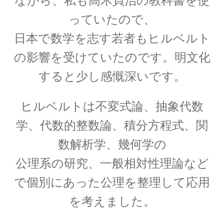
ながら、私も高木貞治の教科書を使
っていたので、
日本で数学を志す若者もヒルベルト
P・V・ミュッセンブルーク
の影響を受けていたのです。明文化
【ライデン瓶を発明し静電気の基礎を確立】
すると少し感慨深いです。
ヒルベルトは不変式論、抽象代数
P・ショーァ
学、代数的整数論、積分方程式、関
【Peter Williston Shor, 1959/8/14-量子暗号を揺る
数解析学、幾何学の
がす男】
公理系の研究、一般相対性理論など
で個別にあった公理を整理して応用
R・J・E・クラウジウス
を考えました。
【熱力学の第一法則を定めエントロピーを定義