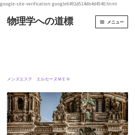
google-site-verification: google6492d514db4d4540.html
物理学への道標
ナ
コ
メニュー
ビ
ン
ゲ
テ
ホーム
ー
ン
シ
ツ
19世紀生まれの
ョ
へ
物理学者のまとめ
ン
ス
へ
キ
ス
ッ
メンズエステ エルセーヌＭＥＮ
ジョン・スチュワート・ベル
キ
プ
【1928年7月28日 ～1990年10月1日】— 量子世界
ッ
の常識を問い直した理論物理学者 —
プ
デモクリトス