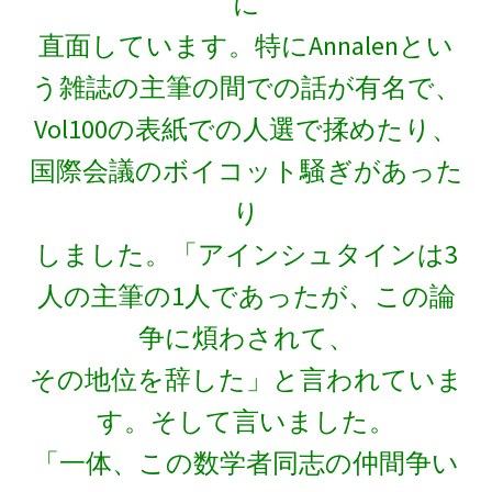
に
【ホイヘンス・ライデン瓶・ローレンツ・そし
直面しています。
特にAnnalenとい
て幾多の議論】
う雑誌の主筆の間での話が有名で、
Vol100の表紙での人選で揉めたり、
国際会議のボイコット騒ぎがあった
オリヴァー・ヘヴィサイド_
り
（Oliver Heaviside）【独学で電磁気学を発展さ
せた男】
しました。「アインシュタインは3
人の主筆の1人であったが、この論
争に煩わされて、
オーストリア関係の物理学者
その地位を辞した」と言われていま
【統計力学・波動関数を育んだ国】
す。そして言いました。
「一体、この数学者同志の仲間争い