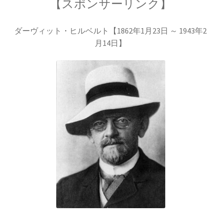
【スポンサーリンク】
ダーヴィット・ヒルベルト【1862年1月23日 ～ 1943年2
歴史的な集合写真
月14日】
1927年10月開催
【第五回ソルベー会議】
Ａ＝マリ・アンペール
【電流の仕組みを分かり易く実験で説明】