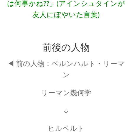
は何事かね??」(アインシュタインが
カール・セーガン：Carl Edward Sagan
【星の進化を考察】
友人にぼやいた言葉)
ガリレオ・ガリレイ
前後の人物
【近代科学の父、天文学の父｜数学的モデルを
作り実験】
◀ 前の人物：
ベルンハルト・リーマ
ン
リーマン幾何学
ギブズ
”a physicist must be partially sane”
↓
ヒルベルト
クラウディオス・プトレマイオス