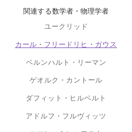
ンハイマー
関連する数学者・物理学者
ユークリッド
ゲオルク・レティクス_
【コペルニクスと天動説をまとめた】
カール・フリードリヒ・ガウス
ベルンハルト・リーマン
ゲッチンゲン大学関連の物理学者
【グリム兄弟や鉄血宰相ビスマルクを輩出】
ゲオルク・カントール
コペルニクス
ダフィット・ヒルベルト
【レクティスと地動説を推進して世界観を転
換】
アドルフ・フルヴィッツ