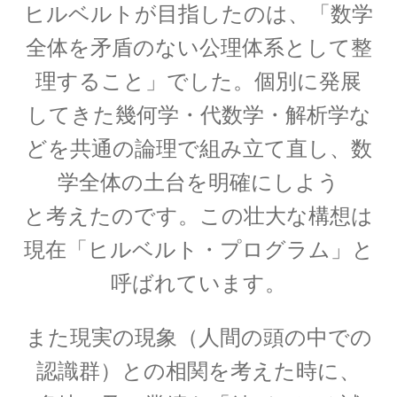
｜エントロピー】
ヒルベルトが目指したのは、「数学
全体を矛盾のない公理体系として整
理すること」でした。個別に発展
R・P・ファインマン
してきた幾何学・代数学・解析学な
【天才｜経路積分やファインマンダイヤ
どを共通の論理で組み立て直し、数
グラムを考案】
学全体の土台を明確にしよう
と考えたのです。この壮大な構想は
現在「ヒルベルト・プログラム」と
S・ナート・ボース
【インド独自の理解体系で学びボーズ粒子を定
呼ばれています。
式化】
また現実の現象（人間の頭の中での
認識群）との相関を考えた時に、
W・C・レントゲン