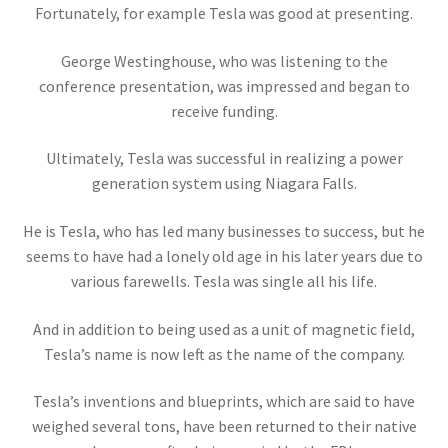
【幾何学的に微積分を考えニュートンを育て
Fortunately, for example Tesla was good at presenting.
た】
George Westinghouse, who was listening to the
conference presentation, was impressed and began to
アイナー・ヘルツシュプルング
receive funding.
‗【H‐R図で恒星を整理して星の明るさと表面温度を考察】
Ultimately, Tesla was successful in realizing a power
generation system using Niagara Falls.
He is Tesla, who has led many businesses to success, but he
アウグスト・ピカール
seems to have had a lonely old age in his later years due to
【深海と成層圏に挑んだ物理学者にして冒険
various farewells. Tesla was single all his life.
家】
And in addition to being used as a unit of magnetic field,
Tesla’s name is now left as the name of the company.
Tesla’s inventions and blueprints, which are said to have
アメリカ関係の物理学者のまとめ
weighed several tons, have been returned to their native
ベンジャミンフランクリンからファインマン他