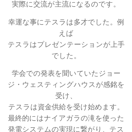
実際に交流が主流になるのです。
A・H・ルイ・フィゾー
【光速度を始めて測定｜ドップラー効果を考
幸運な事にテスラは多才でした。例
察】
えば
テスラはプレゼンテーションが上手
でした。
A・J・フレネル
【光が横波であると説明しての偏向
学会での発表を聞いていた
ジョー
や屈折を説明】
ジ・ウェスティングハウス
が感銘を
受け、
テスラは資金供給を受け始めます。
B・D・ジョゼフソン
最終的には
ナイアガラの滝を使った
【量子力学的効果をデバイスで具現化】
発電システムの実現に繋がり、
テス