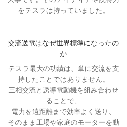
をテスラは持っていました。
E・W・モーリー
【アメリカで稀代の実験家が光速度
交流送電はなぜ世界標準になったの
に関する事実を実験検証】
か
テスラ最大の功績は、単に交流を支
持したことではありません。
F・W・マイスナー
三相交流と誘導電動機を組み合わせ
【ベルリン生まれの物理学者｜磁性を使って超
電導現象を説明】
ることで、
電力を遠距離まで効率よく送り、
そのまま工場や家庭のモーターを動