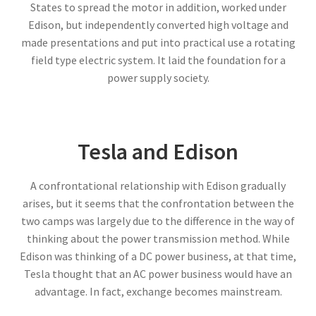
した】
States to spread the motor in addition, worked under
Edison, but independently converted high voltage and
made presentations and put into practical use a rotating
field type electric system. It laid the foundation for a
アイザック・アシモフ
power supply society.
【「ロボット3原則」で有名なSF作家】
Tesla and Edison
アイザック・ニュートン
A confrontational relationship with Edison gradually
【微積分を駆使して空間・時間・力
arises, but it seems that the confrontation between the
を明確に定式化】
two camps was largely due to the difference in the way of
thinking about the power transmission method. While
Edison was thinking of a DC power business, at that time,
Tesla thought that an AC power business would have an
advantage. In fact, exchange becomes mainstream.
アイザック・バロー