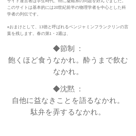
アンリ・ポアンカレ
サイト運営者は学生時代、特に凝縮系の問題を好んでました。
このサイトは基本的には20世紀前半の物理学者を中心とした科
【数学・物理学・天文学で独自の領
学者の列伝です。
域を開拓】
※おまけとして、13徳と呼ばれるベンジャミンフランクリンの言
葉を残します。春の第1・2週は、
◆節制 ：
アーサー・コンプトン
飽くほど食うなかれ。酔うまで飲む
【ガンマ線の散乱・吸収を研究｜粒子の波動性
なかれ。
と粒子性を研究】
◆沈黙 ：
アーネスト・ラザフォード
自他に益なきことを語るなかれ。
【原子模型を提唱した原子物理学の父】
駄弁を弄するなかれ。