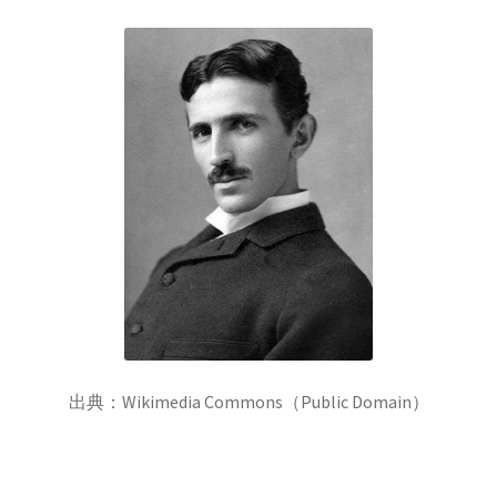
歴史的な集合写真
1927年10月開催
【第五回ソルベー会議】
Ａ＝マリ・アンペール
【電流の仕組みを分かり易く実験で説明】
出典：Wikimedia Commons（Public Domain）