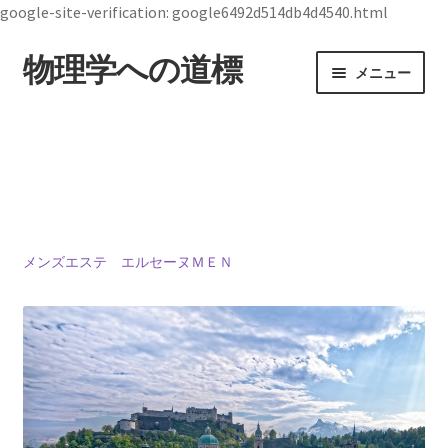
google-site-verification: google6492d514db4d4540.html
物理学への道標
ナ
コ
メニュー
ビ
ン
ゲ
テ
ホーム
ー
ン
シ
ツ
19世紀生まれの
ョ
へ
物理学者のまとめ
ン
ス
へ
キ
ス
ッ
メンズエステ エルセーヌＭＥＮ
ジョン・スチュワート・ベル
キ
プ
【1928年7月28日 ～1990年10月1日】— 量子世界
ッ
の常識を問い直した理論物理学者 —
プ
デモクリトス