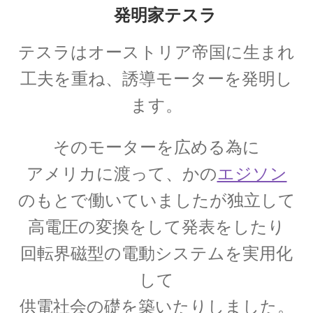
発明家テスラ
17世紀生まれの
物理学者のまとめ
テスラはオーストリア帝国に生まれ
工夫を重ね、
誘導モーターを発明し
ます。
18世紀生まれの
物理学者のまとめ
そのモーターを広める為に
アメリカに渡って、かの
エジソン
20世紀生まれの
のもとで
働いていました
が独立して
物理学者の纏め
高電圧の変換をして発表をしたり
回転界磁型の電動システムを実用化
して
【変動磁場_誘導
レンツ_Heinrich Friedrich Emil Lenz
供電社会の礎を築いたりしました。