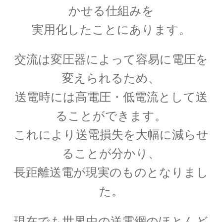
G・R・キルヒホフ
かせる仕組みを
【反射熱と放射エネルギーと電気回路でそれぞ
実用化したことにあります。
れ法則を確立】
交流は変圧器によって容易に電圧を
変えられるため、
G・オーム
送電時には高電圧・低電流として送
【抵抗値の単位｜オームの法則：E=RI】
ることができます。
これにより送電損失を大幅に減らせ
H・アルプレヒト・ベーテ
ることが分かり、
【星の進化を考え、また原子核反応を考えた】
長距離送電が現実のものとなりまし
た。
J・C・マクスウェル
現在でも世界中の送電網のほとんど