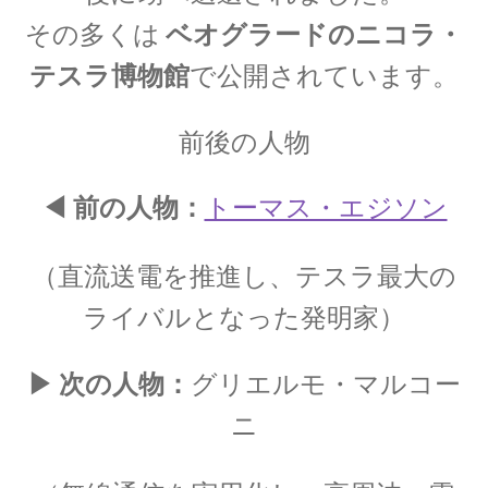
その多くは
ベオグラードのニコラ・
J・チャドウィック
テスラ博物館
で公開されています。
【中性子を発見しガン治療に応用｜マンハッタ
ン計画でのリーダー】
前後の人物
◀ 前の人物：
トーマス・エジソン
K・シュヴァルツシルト
（直流送電を推進し、テスラ最大の
‗【相対性理論から 重力場を記述したドイツ人｜シュヴァルツシルト
半径】
ライバルとなった発明家）
▶ 次の人物：
グリエルモ・マルコー
L・オイラー
ニ
【失明して単眼の巨人（サイクロプス）と呼ば
れた｜自然対数を定式化】