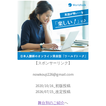
【第一回のノーベル賞受賞者・電子の蛍光現象
を実用化】
W・C・ヴィーン
【黒体放射の研究やウィーンの法則
をもたらした物性研究の先駆者】
【スポンサーリンク】
nowkouji226@gmail.com
W・E・パウリ
2020/10/16_初版投稿
【微細定数 1/137.036…｜新たな概念として排他
2026/07/15_改定投稿
律とパリティーを発見】
舞台別のご紹介
へ