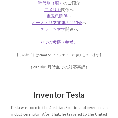
時代別（順）
のご紹介
アメリカ
関係へ
電磁気関係
へ
【トピック‐初稿2020年度11月】
オーストリア関連のご紹介
へ
量子計算機実用化の波_活用事例
グラーツ大学
関連へ
AIでの考察（参考）
_他
【このサイトはAmazonアソシエイトに参加しています】
お問い合わせ等もろもろ
【書評・トピックの情報も残しま
（2021年9月時点での対応英訳）
す】
Inventor Tesla
お雇い外人のトマス・メンデンホール
Tesla was born in the Austrian Empire and invented an
【明治時代の創設期に東京大学で若者を育てま
induction motor. After that, he traveled to the United