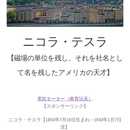
【インドまで出かけて見聞を広め、
原子・統計を始めた賢人】
ニコラ・テスラ
ピタゴラス: Pythagoras
【謎に満ちた数と幾何学の創始者】
【磁場の単位を残し、それを社名とし
て名を残したアメリカの天才】
フォン・ノイマン
【映画作品「博士の異常な愛情」のモデル‗ノ
イマン型PC開発】
電気モーター（教育玩具）
【スポンサーリンク】
トマス・ヤング
ニコラ・テスラ【1856年7月10日生まれ ~ 1943年1月7日
【 医学の視点から光の波動説を発展｜三原色の提唱】
没】