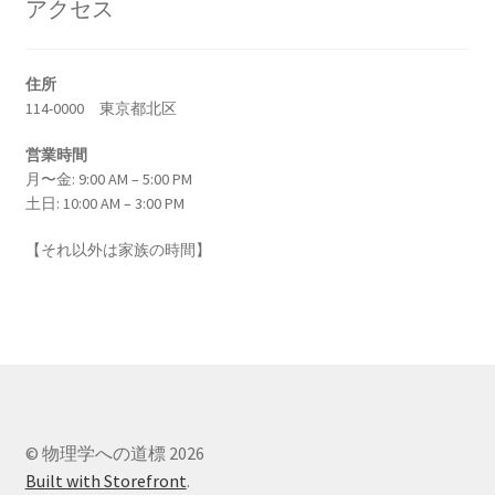
アクセス
イェール大学の関連人物
ギブス・山川健次郎・ナイキスト等
が学んだ名門
住所
114-0000 東京都北区
営業時間
月〜金: 9:00 AM – 5:00 PM
土日: 10:00 AM – 3:00 PM
イギリス関係の人々
ニュートン・マクスウェルからディラック・ホーキング、他
【それ以外は家族の時間】
イタリア関係の物理学者
【コペルニクスからフェルミまでの系譜】
© 物理学への道標 2026
Built with Storefront
.