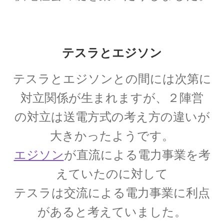
起電力を法則化】
テスラとエジソン
【トピック】
テスラとエジソンとの間には次第に
受勲について
【イギリスの叙勲・など】
対立関係が生まれますが、２陣営
の対立は送電方式の考え方の違いが
大きかったようです。
A・A・マイケルソン
エジソン
が直流による電力事業を考
【稀代の実験｜エーテルを想定した
えていたのに対して
干渉実験を実施】
テスラは交流による電力事業に利点
があると考えていました。