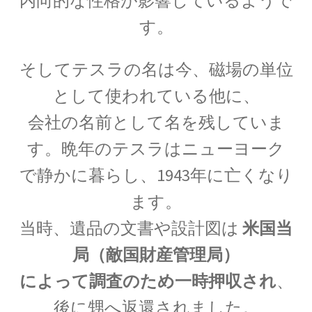
内向的な性格が影響しているようで
J・J・トムソン
す。
‗【電子の単位を明確にして同位体
を示した優れた実験家】
そしてテスラの名は今、
磁場の単位
として使われている他に、
会社の名前
として
名を残していま
J・P・ジュール
す。晩年のテスラはニューヨーク
【ジュールの法則｜熱の仕事当量の数値化】
で静かに暮らし、1943年に亡くなり
ます。
当時、遺品の文書や設計図は
米国当
J・R・マイヤー
局（敵国財産管理局）
【熱と仕事の変換｜エネルギーの概念の確立に
貢献】
によって調査のため一時押収され
、
後に甥へ返還されました。