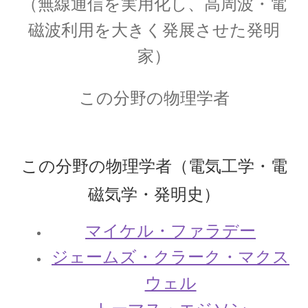
（無線通信を実用化し、高周波・電
磁波利用を大きく発展させた発明
家）
P・V・ミュッセンブルーク
【ライデン瓶を発明し静電気の基礎を確立】
この分野の物理学者
P・ショーァ
この分野の物理学者（電気工学・電
【Peter Williston Shor, 1959/8/14-量子暗号を揺る
磁気学・発明史）
がす男】
マイケル・ファラデー
ジェームズ・クラーク・マクス
R・J・E・クラウジウス
ウェル
【熱力学の第一法則を定めエントロピーを定義