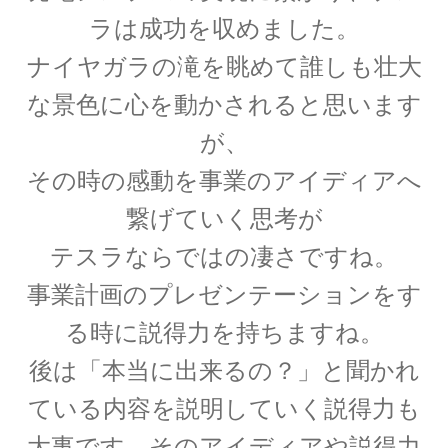
ラは成功を収めました。
ナイヤガラの滝を眺めて誰しも壮大
C・A・ドップラー
な景色に心を動かされると思います
【ドップラー効果を定式化したオーストリア
が、
人】
その時の感動を事業のアイディアへ
繋げていく思考が
D・J・ボーム
テスラならではの凄さですね。
_【マンハッタン計画に参画しボーム解釈を提唱】
事業計画のプレゼンテーションをす
る時に説得力を持ちますね。
後は「本当に出来るの？」と聞かれ
E・O・ローレンス
【サイクロトロンを発明し人工放射
ている内容を説明していく説得力も
性元素を実現】
大事です。そのアイディアや説得力