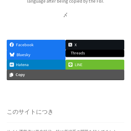
language after being copied by the FBI.
〆
アルキメデス
【兵器を発案し円周率を推定（幾何
Facebook
X
学的考察）した多彩な人】
Threads
Bluesky
Hatena
LINE
Copy
アレクサンダー・グラハム・ベル
【Alexander Graham Bell‗1847年3月3日 ～1922年
8月2日】 — 声を「距離」から解放した発明家 —
このサイトにつき