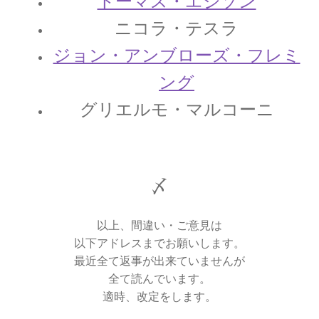
トーマス・エジソン
｜エントロピー】
ニコラ・テスラ
ジョン・アンブローズ・フレミ
R・P・ファインマン
ング
【天才｜経路積分やファインマンダイヤ
グリエルモ・マルコーニ
グラムを考案】
〆
S・ナート・ボース
【インド独自の理解体系で学びボーズ粒子を定
以上、間違い・ご意見は
式化】
以下アドレスまでお願いします。
最近全て返事が出来ていませんが
全て読んでいます。
適時、改定をします。
W・C・レントゲン