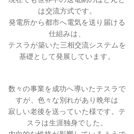
【場の理論をまとめ、電磁波が光速
は交流方式です。
となる事を示した】
発電所から都市へ電気を送り届ける
仕組みは、
テスラが築いた三相交流システムを
J・F・ジョリオ＝キューリー
基礎として発展しています。
【アルファ線を使いリン30を実現】
数々の事業を成功へ導いたテスラで
J・J・サクライ
すが、
色々な別れがあり晩年は
【ハーバードを首席で卒業し49歳で夭折した天
才物理学者】
寂しい老後を送っていた様です。
テ
スラは生涯独身でした。