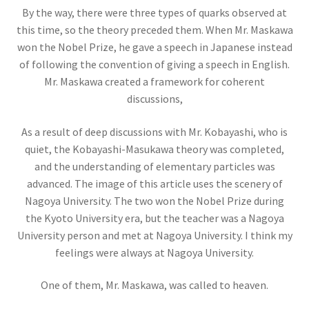
イェール大学の関連人物
By the way, there were three types of quarks observed at
ギブス・山川健次郎・ナイキスト等
this time, so the theory preceded them. When Mr. Maskawa
won the Nobel Prize, he gave a speech in Japanese instead
が学んだ名門
of following the convention of giving a speech in English.
Mr. Maskawa created a framework for coherent
discussions,
イギリス関係の人々
As a result of deep discussions with Mr. Kobayashi, who is
ニュートン・マクスウェルからディラック・ホーキング、他
quiet, the Kobayashi-Masukawa theory was completed,
and the understanding of elementary particles was
advanced. The image of this article uses the scenery of
Nagoya University. The two won the Nobel Prize during
the Kyoto University era, but the teacher was a Nagoya
イタリア関係の物理学者
University person and met at Nagoya University. I think my
【コペルニクスからフェルミまでの系譜】
feelings were always at Nagoya University.
One of them, Mr. Maskawa, was called to heaven.