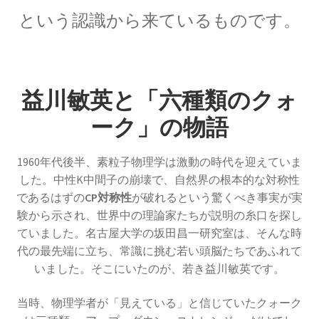
という認識から来ているものです。
J・J・トムソン
‗【電子の単位を明確にして同位体
を示した優れた実験家】
益川敏英と「六種類のクォ
ーク」の物語
J・P・ジュール
1960年代後半、素粒子物理学は激動の時代を迎えていま
【ジュールの法則｜熱の仕事当量の数値化】
した。中性K中間子の崩壊で、自然界の根本的な対称性
であるはずの
CP対称性
が破れるという驚くべき事実が実
験から示され、世界中の理論家たちが説明の糸口を探し
ていました。名古屋大学の坂田昌一研究室は、そんな時
J・R・マイヤー
代の最先端に立ち、常識に挑む若い頭脳たちであふれて
【熱と仕事の変換｜エネルギーの概念の確立に
いました。そこにいたのが、若き益川敏英です。
貢献】
当時、物理学者が「見えている」と信じていたクォーク