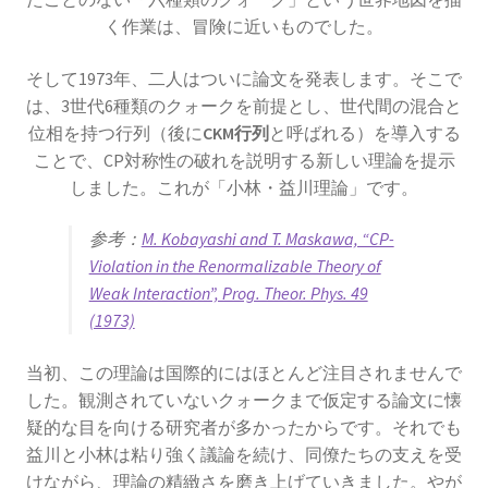
く作業は、冒険に近いものでした。
そして1973年、二人はついに論文を発表します。そこで
P・V・ミュッセンブルーク
は、3世代6種類のクォークを前提とし、世代間の混合と
【ライデン瓶を発明し静電気の基礎を確立】
位相を持つ行列（後に
CKM行列
と呼ばれる）を導入する
ことで、CP対称性の破れを説明する新しい理論を提示
しました。これが「小林・益川理論」です。
参考：
M. Kobayashi and T. Maskawa, “CP-
P・ショーァ
Violation in the Renormalizable Theory of
【Peter Williston Shor, 1959/8/14-量子暗号を揺る
Weak Interaction”, Prog. Theor. Phys. 49
がす男】
(1973)
当初、この理論は国際的にはほとんど注目されませんで
した。観測されていないクォークまで仮定する論文に懐
疑的な目を向ける研究者が多かったからです。それでも
R・J・E・クラウジウス
益川と小林は粘り強く議論を続け、同僚たちの支えを受
【熱力学の第一法則を定めエントロピーを定義
けながら、理論の精緻さを磨き上げていきました。やが