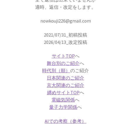
【幾何学的に微積分を考えニュートンを育て
適時、返信・改定をします。
た】
nowkouji226@gmail.com
アイナー・ヘルツシュプルング
2021/07/31_初稿投稿
‗【H‐R図で恒星を整理して星の明るさと表面温度を考察】
2026/04/13_改定投稿
サイトTOP
へ
舞台別のご紹介
へ
アウグスト・ピカール
時代別（順）
のご紹介
【深海と成層圏に挑んだ物理学者にして冒険
日本関連のご紹介
京大関連のご紹介
家】
纏めサイトTOP
へ
電磁気関係
へ
量子力学関係
へ
アメリカ関係の物理学者のまとめ
AIでの考察（参考）
ベンジャミンフランクリンからファインマン他