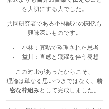
G・R・キルヒホフ
【反射熱と放射エネルギーと電気回路でそれぞ
を大切にする人でした。
れ法則を確立】
共同研究者である
小林誠
との関係も
興味深いものです。
G・オーム
小林：寡黙で整理された思考
【抵抗値の単位｜オームの法則：E=RI】
益川：直感と飛躍を伴う発想
この対比があったからこそ、
H・アルプレヒト・ベーテ
理論は単なる思いつきではなく、
精
【星の進化を考え、また原子核反応を考えた】
密な枠組み
として完成しました。
J・C・マクスウェル