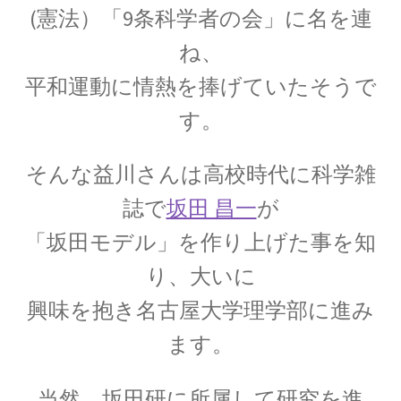
起電力を法則化】
(憲法）「9条科学者の会」に名を連
ね、
平和運動に情熱
を捧げていたそうで
【トピック】
す。
受勲について
【イギリスの叙勲・など】
そんな益川さんは高校時代に科学雑
誌で
坂田 昌一
が
「坂田モデル」を作り上げた事を
知
A・A・マイケルソン
り、
大いに
【稀代の実験｜エーテルを想定した
興味を抱き名古屋大学理学部に進み
干渉実験を実施】
ます。
当然、坂田研に所属して研究を進