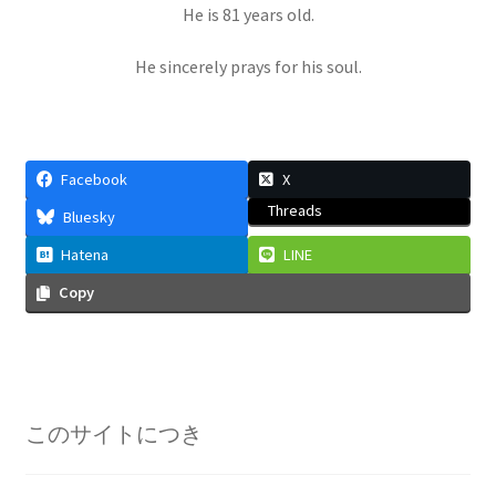
ウィリアム・トムソン
He is 81 years old.
【B・K OM, GCVO, PC, PRS, PRSE】
He sincerely prays for his soul.
ウィーン大学（Universität Wien)
Facebook
X
関係【独語圏最古の大学】
Threads
Bluesky
Hatena
LINE
Copy
エドウィン・パウエル・ハッブル
_【赤方偏移を示し膨張宇宙論を論じ
ました】
このサイトにつき