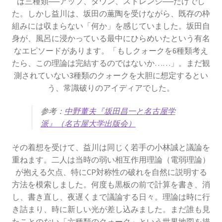
は三種類──アップ、ダウン、ストレンジ──だけでし
た。しかし益川は、坂田の薫陶を受けながら、既存の枠
組みには収まらない「何か」を感じていました。坂田自
J・チャドウィック
身が、風呂に浸かっている最中にひらめいたという有名
【中性子を発見しガン治療に応用｜マンハッタ
なエピソードがあります。「もしクォークを6種類考え
ン計画でのリーダー】
たら、この理論は完結するのではないか……」。まだ観
測されていない3種類のクォークを大胆に想定するとい
う、常識破りのアイディアでした。
K・シュヴァルツシルト
参考：
中野董夫『坂田昌一と名古屋学
‗【相対性理論から 重力場を記述したドイツ人｜シュヴァルツシルト
派』（名古屋大学出版会）
半径】
その着想を受けて、益川は同じく若手の小林誠と議論を
重ねます。二人は当時の弱い相互作用理論（電弱理論）
が抱える欠点、特にCP対称性の破れを自然に説明する
方法を模索しました。何度も黒板の前で計算を書き、消
L・オイラー
し、書き直し、夜遅くまで議論する日々。理論は時に行
【失明して単眼の巨人（サイクロプス）と呼ば
き詰まり、時に新しい光が差し込みました。まだ誰も見
れた｜自然対数を定式化】
たことのない「六種類のクォーク」という世界地図を描