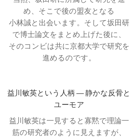
め、そこで
後の盟友となる
A・H・ルイ・フィゾー
【光速度を始めて測定｜ドップラー効果を考
小林誠と出会います。そして
坂田研
察】
で博士論文をまとめ上げた後に、
そのコンビは共に京都大学で研究を
進めるのです。
A・J・フレネル
【光が横波であると説明しての偏向
や屈折を説明】
益川敏英という人柄 ― 静かな反骨と
ユーモア
益川敏英
は
一見すると寡黙で理論一
B・D・ジョゼフソン
【量子力学的効果をデバイスで具現化】
筋の研究者のように見えますが、