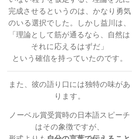
完成させる
というのは、かなり勇気
のいる選択でした。
しかし益川は、
「理論として筋が通るなら、自然は
E・W・モーリー
【アメリカで稀代の実験家が光速度
それに応えるはずだ」
に関する事実を実験検証】
という確信を持っていたのです。
また、彼の語り口には独特の味があ
F・W・マイスナー
ります。
【ベルリン生まれの物理学者｜磁性を使って超
電導現象を説明】
ノーベル賞受賞時の日本語スピーチ
はその象徴ですが、
形式よりも
自分の言葉で伝えること