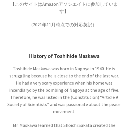
【このサイトはAmazonアソシエイトに参加していま
す】
(2021年11月時点での対応英訳）
アルキメデス
【兵器を発案し円周率を推定（幾何
学的考察）した多彩な人】
History of Toshihide Maskawa
Toshihide Maskawa was born in Nagoya in 1940. He is
struggling because he is close to the end of the last war.
アレクサンダー・グラハム・ベル
He had a very scary experience when his home was
【Alexander Graham Bell‗1847年3月3日 ～1922年
incendiaryd by the bombing of Nagoya at the age of five.
Therefore, he was listed in the (Constitution) “Article 9
8月2日】 — 声を「距離」から解放した発明家 —
Society of Scientists” and was passionate about the peace
movement.
Mr. Maskawa learned that Shoichi Sakata created the