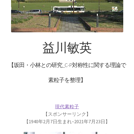
【インドまで出かけて見聞を広め、
原子・統計を始めた賢人】
ピタゴラス: Pythagoras
益川敏英
【謎に満ちた数と幾何学の創始者】
【坂田・小林との研究_C-P対称性に関する理論で
フォン・ノイマン
素粒子を整理】
【映画作品「博士の異常な愛情」のモデル‗ノ
イマン型PC開発】
現代素粒子
【スポンサーリンク】
トマス・ヤング
【1940年2月7日生まれ~2021年7月23日】
【 医学の視点から光の波動説を発展｜三原色の提唱】