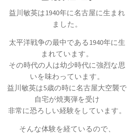
17世紀生まれの
益川敏英は1940年に名古屋に生まれ
物理学者のまとめ
ました。
太平洋戦争の最中である1940年に生
18世紀生まれの
物理学者のまとめ
まれています。
その時代の人は幼少時代に強烈な思
いを味わっています。
20世紀生まれの
益川敏英は5歳の時に名古屋大空襲で
物理学者の纏め
自宅が焼夷弾を受け
非常に恐ろしい経験をしています。
そんな体験を経ているので、
【変動磁場_誘導
レンツ_Heinrich Friedrich Emil Lenz