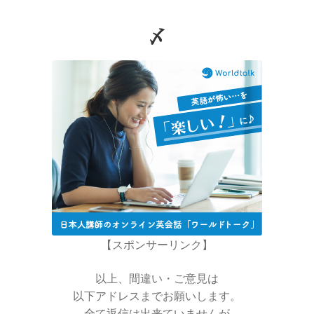
した】
〆
アイザック・アシモフ
【「ロボット3原則」で有名なSF作家】
アイザック・ニュートン
【微積分を駆使して空間・時間・力
を明確に定式化】
【スポンサーリンク】
以上、間違い・ご意見は
以下アドレスまでお願いします。
アイザック・バロー
全て返信は出来ていませんが