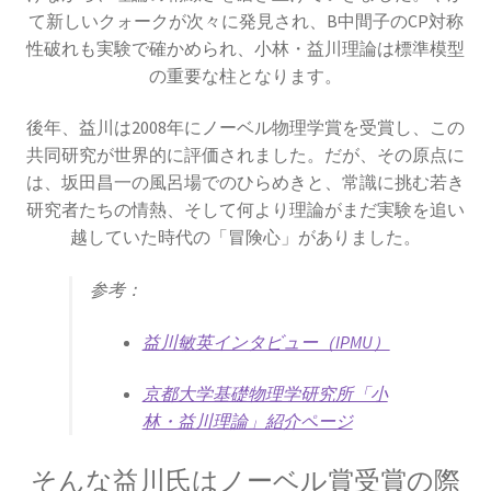
｜エントロピー】
て新しいクォークが次々に発見され、B中間子のCP対称
性破れも実験で確かめられ、小林・益川理論は標準模型
の重要な柱となります。
R・P・ファインマン
後年、益川は2008年にノーベル物理学賞を受賞し、この
【天才｜経路積分やファインマンダイヤ
共同研究が世界的に評価されました。だが、その原点に
は、坂田昌一の風呂場でのひらめきと、常識に挑む若き
グラムを考案】
研究者たちの情熱、そして何より理論がまだ実験を追い
越していた時代の「冒険心」がありました。
参考：
S・ナート・ボース
【インド独自の理解体系で学びボーズ粒子を定
益川敏英インタビュー（IPMU）
式化】
京都大学基礎物理学研究所「小
林・益川理論」紹介ページ
そんな益川氏はノーベル賞受賞の際
W・C・レントゲン