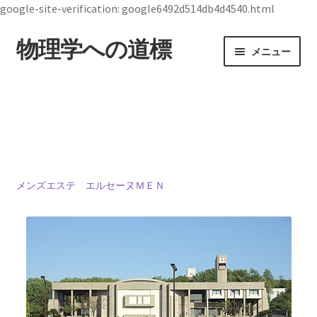
google-site-verification: google6492d514db4d4540.html
物理学への道標
ナ
コ
メニュー
ビ
ン
ゲ
テ
ホーム
ー
ン
シ
ツ
19世紀生まれの
ョ
へ
物理学者のまとめ
ン
ス
へ
キ
ス
ッ
メンズエステ エルセーヌＭＥＮ
ジョン・スチュワート・ベル
キ
プ
【1928年7月28日 ～1990年10月1日】— 量子世界
ッ
の常識を問い直した理論物理学者 —
プ
デモクリトス