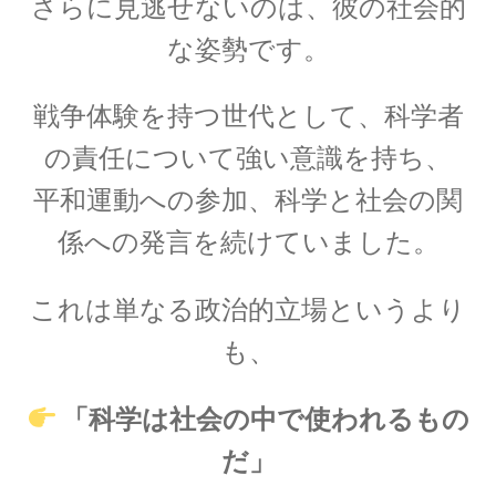
さらに見逃せないのは、彼の社会的
【場の理論をまとめ、電磁波が光速
な姿勢です。
となる事を示した】
戦争体験を持つ世代として、
科学者
の責任について強い意識を持ち、
J・F・ジョリオ＝キューリー
平和運動への参加、
科学と社会の関
【アルファ線を使いリン30を実現】
係への発言
を続けていました。
これは単なる政治的立場というより
J・J・サクライ
も、
【ハーバードを首席で卒業し49歳で夭折した天
才物理学者】
「科学は社会の中で使われるもの
だ」