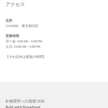
アクセス
エンリコ・フェルミ
【マンハッタン計画に参画し排他律に従う原理
を構築した一人】
住所
114-0000 東京都北区
営業時間
月〜金: 9:00 AM – 5:00 PM
エヴァリスト・ガロア（Évariste Galois)
土日: 10:00 AM – 3:00 PM
【数学者にして革命家_体論や群論を確立】
【それ以外は家族の時間】
エヴァリスト・ガロア（Évariste Galois)
【数学者にして革命家_体論や群論を確立】
© 物理学への道標 2026
Built with Storefront
.