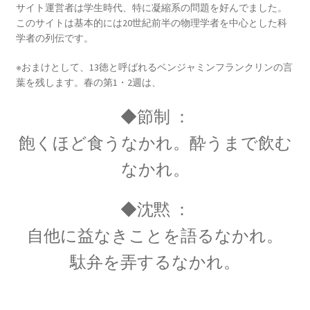
サイト運営者は学生時代、特に凝縮系の問題を好んでました。
エドワード・テラー
このサイトは基本的には20世紀前半の物理学者を中心とした科
【ハイゼンベルグに学ぶ｜原爆開発推進・水爆
学者の列伝です。
の父】
※おまけとして、13徳と呼ばれるベンジャミンフランクリンの言
葉を残します。春の第1・2週は、
◆節制 ：
エルンスト・マッハ
飽くほど食うなかれ。酔うまで飲む
【実証論の立場から認識の問題を議論】
なかれ。
◆沈黙 ：
エルヴィン・シュレディンガー
自他に益なきことを語るなかれ。
【仮想の猫を使った思考実験で量子的に実在を
考察】
駄弁を弄するなかれ。