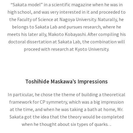
アンリ・ポアンカレ
“Sakata model” in a scientific magazine when he was in
【数学・物理学・天文学で独自の領
high school, and was very interested in it and proceeded to
the Faculty of Science at Nagoya University. Naturally, he
域を開拓】
belongs to Sakata Lab and pursues research, where he
meets his later ally, Makoto Kobayashi. After compiling his
doctoral dissertation at Sakata Lab, the combination will
proceed with research at Kyoto University.
アーサー・コンプトン
【ガンマ線の散乱・吸収を研究｜粒子の波動性
と粒子性を研究】
Toshihide Maskawa’s Impressions
In particular, he chose the theme of building a theoretical
アーネスト・ラザフォード
framework for CP symmetry, which was a big impression
【原子模型を提唱した原子物理学の父】
at the time, and when he was taking a bath at home, Mr.
Sakata got the idea that the theory would be completed
when he thought about six types of quarks. ..