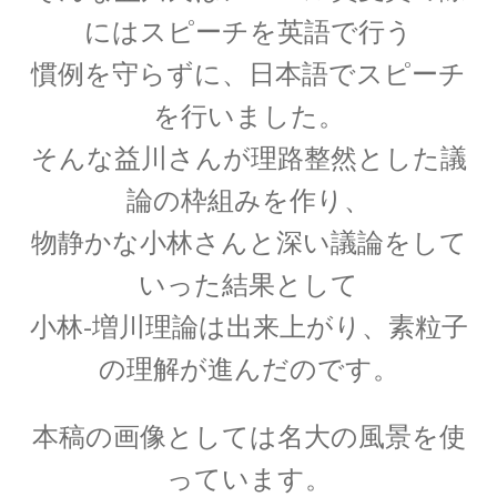
には
スピーチを英語で行う
【第一回のノーベル賞受賞者・電子の蛍光現象
を実用化】
慣例を守らずに、
日本語でスピーチ
を行いました。
そんな
益川さんが理路整然とした議
W・C・ヴィーン
論の枠組みを作り、
【黒体放射の研究やウィーンの法則
物静かな小林さんと深い議論をして
をもたらした物性研究の先駆者】
いった結果
として
小林-増川理論は出来上がり、素粒子
の理解
が進んだのです。
W・E・パウリ
【微細定数 1/137.036…｜新たな概念として排他
本稿の画像としては名大の風景
を使
律とパリティーを発見】
っています。