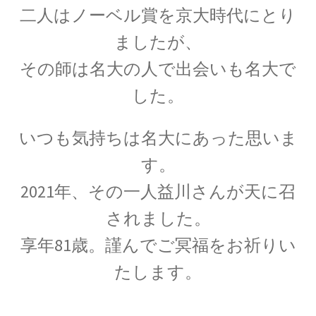
二人はノーベル賞を京大時代に
とり
ましたが、
【トピック‐初稿2020年度11月】
その師は名大の人で出会いも名大
で
量子計算機実用化の波_活用事例
した。
いつも気持ちは名大にあった思いま
_他
お問い合わせ等もろもろ
す。
【書評・トピックの情報も残しま
2021年、その一人益川さんが天に召
す】
されました。
享年81歳。
謹んでご冥福をお祈りい
たします。
お雇い外人のトマス・メンデンホール
【明治時代の創設期に東京大学で若者を育てま