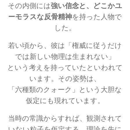
その内側には
強い信念と、どこかユ
ーモラスな反骨精神
を持った人物で
C・A・ドップラー
した。
【ドップラー効果を定式化したオーストリア
人】
若い頃から、彼は「権威に従うだけ
では新しい物理は生まれない」
という考えを持っていたといわれて
D・J・ボーム
います。
その姿勢は、
_【マンハッタン計画に参画しボーム解釈を提唱】
「六種類のクォーク」という大胆な
仮定にも現れています。
E・O・ローレンス
【サイクロトロンを発明し人工放射
当時の常識からすれば、
観測されて
性元素を実現】
いない粒子を仮定する、
理論を先に