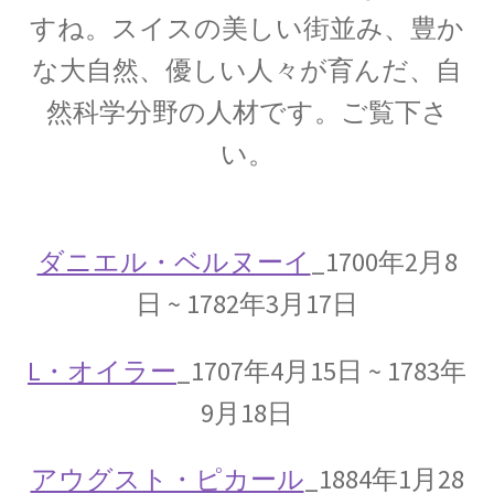
起電力を法則化】
すね。スイスの美しい街並み、豊か
な大自然、優しい人々が育んだ、自
然科学分野の人材です。ご覧下さ
【トピック】
い。
受勲について
【イギリスの叙勲・など】
ダニエル・ベルヌーイ
_1700年2月8
日 ~ 1782年3月17日
A・A・マイケルソン
【稀代の実験｜エーテルを想定した
L・オイラー
_1707年4月15日 ~ 1783年
干渉実験を実施】
9月18日
アウグスト・ピカール
_1884年1月28