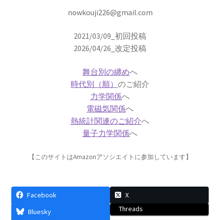
nowkouji226@gmail.com
2021/03/09_初回投稿
C・A・ドップラー
2026/04/26_改定投稿
【ドップラー効果を定式化したオーストリア
人】
舞台別の纏め
へ
時代別（順）
のご紹介
力学関係
へ
電磁気関係
へ
D・J・ボーム
熱統計関連のご紹介
へ
_【マンハッタン計画に参画しボーム解釈を提唱】
量子力学関係
へ
【このサイトはAmazonアソシエイトに参加しています】
E・O・ローレンス
Facebook
X
【サイクロトロンを発明し人工放射
Threads
Bluesky
性元素を実現】