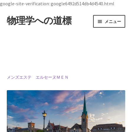
google-site-verification: google6492d514db4d4540.html
物理学への道標
ナ
コ
メニュー
ビ
ン
ゲ
テ
ホーム
ー
ン
シ
ツ
19世紀生まれの
ョ
へ
物理学者のまとめ
ン
ス
へ
キ
ス
ッ
メンズエステ エルセーヌＭＥＮ
ジョン・スチュワート・ベル
キ
プ
【1928年7月28日 ～1990年10月1日】— 量子世界
ッ
の常識を問い直した理論物理学者 —
プ
デモクリトス