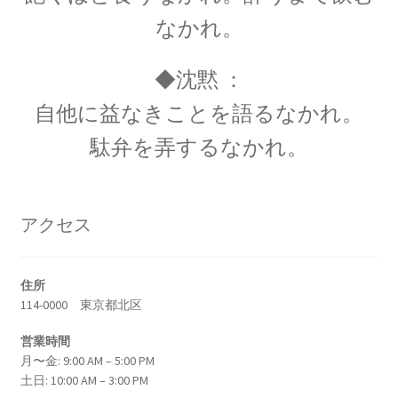
G・R・キルヒホフ
なかれ。
【反射熱と放射エネルギーと電気回路でそれぞ
れ法則を確立】
◆沈黙 ：
自他に益なきことを語るなかれ。
駄弁を弄するなかれ。
G・オーム
【抵抗値の単位｜オームの法則：E=RI】
アクセス
H・アルプレヒト・ベーテ
住所
【星の進化を考え、また原子核反応を考えた】
114-0000 東京都北区
営業時間
月〜金: 9:00 AM – 5:00 PM
土日: 10:00 AM – 3:00 PM
J・C・マクスウェル