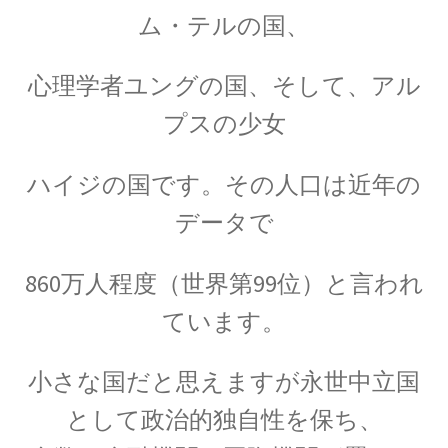
ム・テルの国、
歴史的な集合写真
心理学者ユングの国、そして、アル
プスの少女
1927年10月開催
ハイジの国です。その人口は近年の
【第五回ソルベー会議】
データで
860万人程度（世界第99位）と言われ
ています。
Ａ＝マリ・アンペール
【電流の仕組みを分かり易く実験で説明】
小さな国だと思えますが永世中立国
として
政治的独自性を保ち、