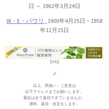
日 ～ 1962年3月24日
A・H・ルイ・フィゾー
【光速度を始めて測定｜ドップラー効果を考
W・E・パウリ
_1900年4月25日 ~ 1958
察】
年12月15日
A・J・フレネル
【光が横波であると説明しての偏向
【PR】
や屈折を説明】
〆
以上、間違い・ご意見は
以下アドレスまでお願いします。
B・D・ジョゼフソン
最近は全て返信できていませんが、
【量子力学的効果をデバイスで具現化】
適時、返信・改定をします。