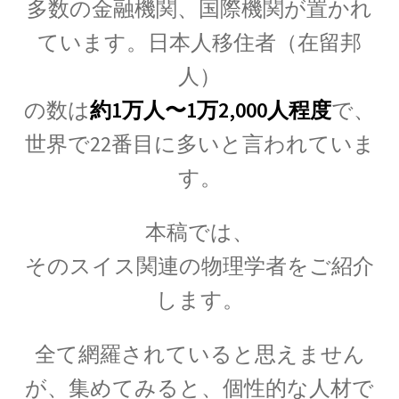
多数の金融機関、
国際機関が置かれ
17世紀生まれの
物理学者のまとめ
ています。
日本人移住者（在留邦
人）
の数は
約1万人〜1万2,000人程度
で、
18世紀生まれの
世界で22番目に多いと言われていま
物理学者のまとめ
す。
本稿では、
20世紀生まれの
そのスイス関連の物理学者をご紹介
物理学者の纏め
します。
全て網羅されていると思えません
【変動磁場_誘導
が、集めてみると、個性的な人材で
レンツ_Heinrich Friedrich Emil Lenz