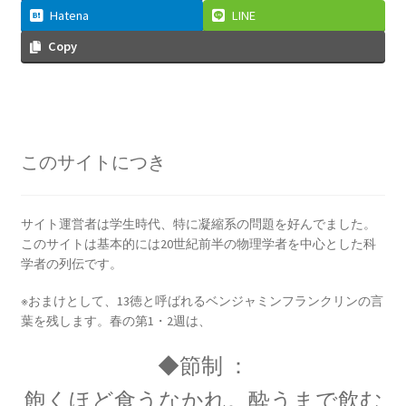
Hatena
LINE
Copy
E・W・モーリー
【アメリカで稀代の実験家が光速度
に関する事実を実験検証】
このサイトにつき
サイト運営者は学生時代、特に凝縮系の問題を好んでました。
このサイトは基本的には20世紀前半の物理学者を中心とした科
F・W・マイスナー
学者の列伝です。
【ベルリン生まれの物理学者｜磁性を使って超
※おまけとして、13徳と呼ばれるベンジャミンフランクリンの言
電導現象を説明】
葉を残します。春の第1・2週は、
◆節制 ：
飽くほど食うなかれ。酔うまで飲む