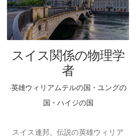
【インドまで出かけて見聞を広め、
原子・統計を始めた賢人】
ピタゴラス: Pythagoras
スイス関係の物理学
【謎に満ちた数と幾何学の創始者】
者
フォン・ノイマン
【映画作品「博士の異常な愛情」のモデル‗ノ
-英雄ウィリアムテルの国・ユングの
イマン型PC開発】
国・ハイジの国
トマス・ヤング
【 医学の視点から光の波動説を発展｜三原色の提唱】
スイス連邦、伝説の英雄ウィリア