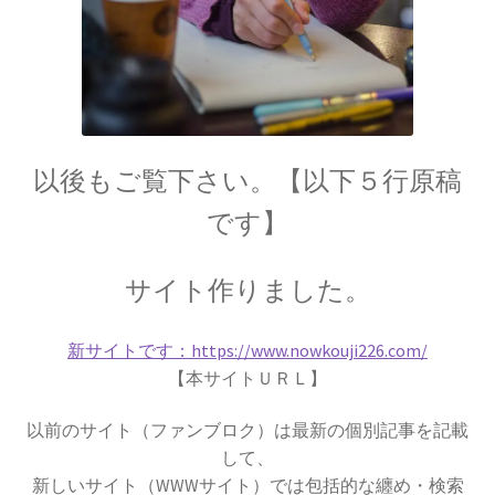
17世紀生まれの
物理学者のまとめ
18世紀生まれの
以後もご覧下さい。【以下５行原稿
物理学者のまとめ
です】
サイト作りました。
20世紀生まれの
物理学者の纏め
新サイトです：https://www.nowkouji226.com/
【本サイトＵＲＬ】
以前のサイト（ファンブロク）は最新の個別記事を記載
して、
【変動磁場_誘導
レンツ_Heinrich Friedrich Emil Lenz
新しいサイト（WWWサイト）では包括的な纏め・検索