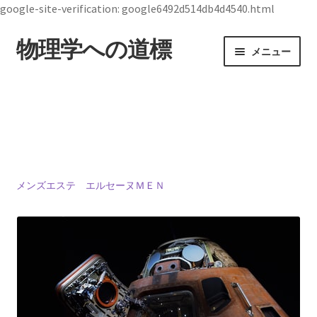
google-site-verification: google6492d514db4d4540.html
物理学への道標
ナ
コ
メニュー
ビ
ン
ゲ
テ
ホーム
ー
ン
シ
ツ
19世紀生まれの
ョ
へ
物理学者のまとめ
ン
ス
へ
キ
ス
ッ
メンズエステ エルセーヌＭＥＮ
ジョン・スチュワート・ベル
キ
プ
【1928年7月28日 ～1990年10月1日】— 量子世界
ッ
の常識を問い直した理論物理学者 —
プ
デモクリトス