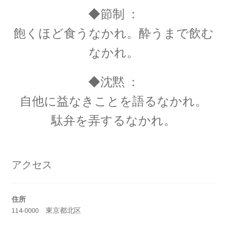
【場の理論をまとめ、電磁波が光速
◆節制 ：
となる事を示した】
飽くほど食うなかれ。酔うまで飲む
なかれ。
◆沈黙 ：
J・F・ジョリオ＝キューリー
自他に益なきことを語るなかれ。
【アルファ線を使いリン30を実現】
駄弁を弄するなかれ。
J・J・サクライ
アクセス
【ハーバードを首席で卒業し49歳で夭折した天
才物理学者】
住所
114-0000 東京都北区