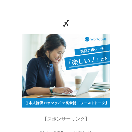
〆
C・A・ドップラー
【ドップラー効果を定式化したオーストリア
人】
D・J・ボーム
_【マンハッタン計画に参画しボーム解釈を提唱】
E・O・ローレンス
【サイクロトロンを発明し人工放射
【スポンサーリンク】
性元素を実現】