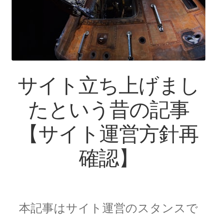
【インドまで出かけて見聞を広め、
原子・統計を始めた賢人】
ピタゴラス: Pythagoras
サイト立ち上げまし
【謎に満ちた数と幾何学の創始者】
たという昔の記事
フォン・ノイマン
【サイト運営方針再
【映画作品「博士の異常な愛情」のモデル‗ノ
イマン型PC開発】
確認】
トマス・ヤング
【 医学の視点から光の波動説を発展｜三原色の提唱】
本記事はサイト運営のスタンスで