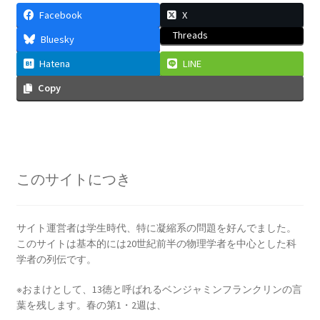
G・R・キルヒホフ
Facebook
X
【反射熱と放射エネルギーと電気回路でそれぞ
Threads
Bluesky
れ法則を確立】
Hatena
LINE
Copy
G・オーム
【抵抗値の単位｜オームの法則：E=RI】
このサイトにつき
H・アルプレヒト・ベーテ
サイト運営者は学生時代、特に凝縮系の問題を好んでました。
【星の進化を考え、また原子核反応を考えた】
このサイトは基本的には20世紀前半の物理学者を中心とした科
学者の列伝です。
※おまけとして、13徳と呼ばれるベンジャミンフランクリンの言
葉を残します。春の第1・2週は、
J・C・マクスウェル