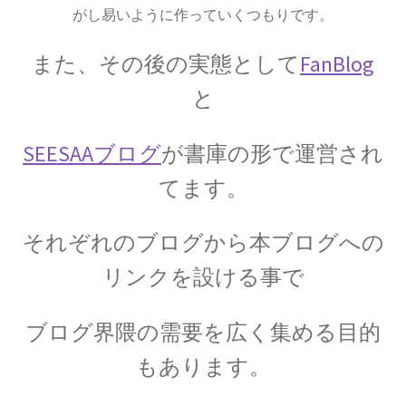
起電力を法則化】
がし易いように作っていくつもりです。
また、その後の実態として
FanBlog
と
【トピック】
受勲について
SEESAAブログ
が書庫の形で運営され
【イギリスの叙勲・など】
てます。
それぞれのブログから本ブログへの
A・A・マイケルソン
リンクを設ける事で
【稀代の実験｜エーテルを想定した
ブログ界隈の需要を広く集める目的
干渉実験を実施】
もあります。