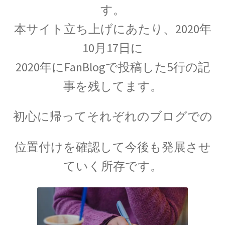
す。
本サイト立ち上げにあたり、2020年
歴史的な集合写真
10月17日に
2020年にFanBlogで投稿した5行の記
1927年10月開催
事を残してます。
【第五回ソルベー会議】
初心に帰ってそれぞれのブログでの
位置付けを確認して今後も発展させ
ていく所存です。
Ａ＝マリ・アンペール
【電流の仕組みを分かり易く実験で説明】