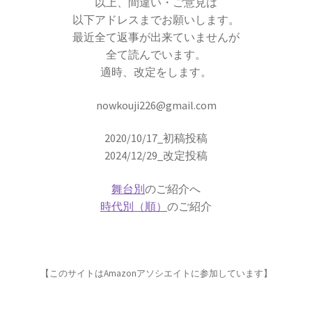
以上、間違い・ご意見は
以下アドレスまでお願いします。
最近全て返事が出来ていませんが
全て読んでいます。
適時、改定をします。
E・W・モーリー
【アメリカで稀代の実験家が光速度
nowkouji226@gmail.com
に関する事実を実験検証】
2020/10/17_初稿投稿
2024/12/29_改定投稿
舞台別
のご紹介へ
F・W・マイスナー
時代別（順）
のご紹介
【ベルリン生まれの物理学者｜磁性を使って超
電導現象を説明】
【このサイトはAmazonアソシエイトに参加しています】