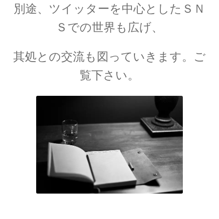
別途、ツイッターを中心としたＳＮ
A・H・ルイ・フィゾー
Ｓでの世界も広げ、
【光速度を始めて測定｜ドップラー効果を考
察】
其処との交流も図っていきます。ご
覧下さい。
A・J・フレネル
【光が横波であると説明しての偏向
や屈折を説明】
B・D・ジョゼフソン
【量子力学的効果をデバイスで具現化】