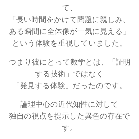
て、
A・H・ルイ・フィゾー
「長い時間をかけて問題に親しみ、
【光速度を始めて測定｜ドップラー効果を考
察】
ある瞬間に全体像が一気に見える」
という体験を重視していました。
つまり彼にとって数学とは、「証明
A・J・フレネル
する技術」ではなく
【光が横波であると説明しての偏向
「発見する体験」だったのです。
や屈折を説明】
論理中心の近代知性に対して
独自の視点を提示した異色の存在で
B・D・ジョゼフソン
す。
【量子力学的効果をデバイスで具現化】