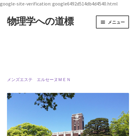
google-site-verification: google6492d514db4d4540.html
物理学への道標
ナ
コ
メニュー
ビ
ン
ゲ
テ
ホーム
ー
ン
シ
ツ
19世紀生まれの
ョ
へ
物理学者のまとめ
ン
ス
へ
キ
ス
ッ
メンズエステ エルセーヌＭＥＮ
ジョン・スチュワート・ベル
キ
プ
【1928年7月28日 ～1990年10月1日】— 量子世界
ッ
の常識を問い直した理論物理学者 —
プ
デモクリトス