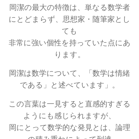
｜エントロピー】
岡潔の最大の特徴は、単なる数学者
にとどまらず、思想家・随筆家とし
ても
R・P・ファインマン
非常に強い個性を持っていた点にあ
【天才｜経路積分やファインマンダイヤ
グラムを考案】
ります。
岡潔は数学について、
「数学は情緒
である」と述べています」。
S・ナート・ボース
【インド独自の理解体系で学びボーズ粒子を定
この言葉は一見すると直感的すぎる
式化】
ようにも感じられますが、
岡にとって数学的な発見とは、論理
W・C・レントゲン