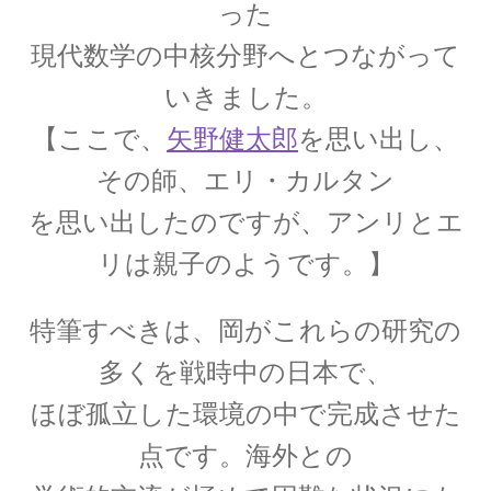
った
現代数学の中核分野へとつながって
J・チャドウィック
いきました。
【中性子を発見しガン治療に応用｜マンハッタ
ン計画でのリーダー】
【ここで、
矢野健太郎
を思い出し、
その師、エリ・カルタン
を思い出したのですが、アンリとエ
K・シュヴァルツシルト
リは親子のようです。】
‗【相対性理論から 重力場を記述したドイツ人｜シュヴァルツシルト
半径】
特筆すべきは、岡がこれらの研究の
多くを戦時中の日本で、
ほぼ孤立した環境の中で完成させた
L・オイラー
【失明して単眼の巨人（サイクロプス）と呼ば
点です。海外との
れた｜自然対数を定式化】