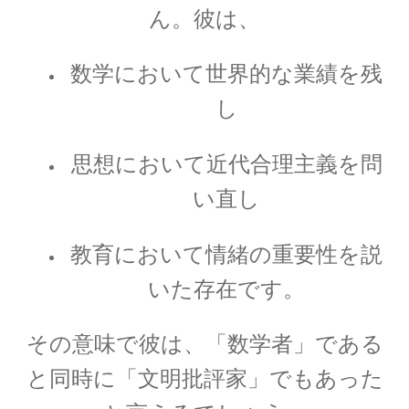
ん。
彼は、
エンリコ・フェルミ
【マンハッタン計画に参画し排他律に従う原理
数学において世界的な業績を残
を構築した一人】
し
思想において近代合理主義を問
エヴァリスト・ガロア（Évariste Galois)
い直し
【数学者にして革命家_体論や群論を確立】
教育において情緒の重要性を説
いた
存在です。
エヴァリスト・ガロア（Évariste Galois)
【数学者にして革命家_体論や群論を確立】
その意味で彼は、「数学者」である
と同時に「文明批評家」でもあった