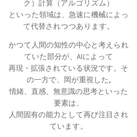
ク）
計算（アルゴリズム）
ウィリアム・トムソン
【B・K OM, GCVO, PC, PRS, PRSE】
といった領域は、急速に機械によっ
て代替されつつあります。
かつて人間の知性の中心と考えられ
ウィーン大学（Universität Wien)
関係【独語圏最古の大学】
ていた部分が、AIによって
再現・拡張されている状況です。
そ
の一方で、岡が重視した,
エドウィン・パウエル・ハッブル
情緒、
直感、
無意識の思考
といった
_【赤方偏移を示し膨張宇宙論を論じ
要素は、
ました】
人間固有の能力として再び注目され
ています。