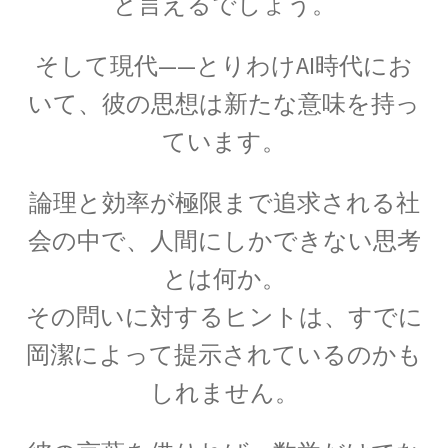
と言えるでしょう。
オックスフォード（OXFORD）
大学関連の物理学者【英語圏最古】
そして現代——とりわけAI時代にお
いて、彼の思想は新たな意味を持っ
ています。
オットー・シュテルン
【アインシュタインと同じくドイツを逃れた実
論理と効率が極限まで追求される社
験家】
会の中で、人間にしかできない思考
とは何か。
その問いに対するヒントは、すでに
オットー・ハーン‗
【1879年3月8日 – 1968年7月28日】
岡潔によって提示されているのかも
しれません。
オランダ関係の物理学者