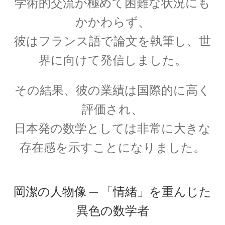
学術的交流が極めて困難な状況にも
かかわらず、
彼はフランス語で論文を執筆し、世
P・V・ミュッセンブルーク
界に向けて発信しました。
【ライデン瓶を発明し静電気の基礎を確立】
その結果、彼の業績は国際的に高く
評価され、
P・ショーァ
日本発の数学としては非常に大きな
【Peter Williston Shor, 1959/8/14-量子暗号を揺る
がす男】
存在感を示すことになりました。
岡潔の人物像 — 「情緒」を重んじた
R・J・E・クラウジウス
異色の数学者
【熱力学の第一法則を定めエントロピーを定義