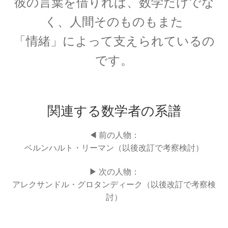
彼の言葉を借りれば、数学だけでな
【ホイヘンス・ライデン瓶・ローレンツ・そし
く、人間そのものもまた
て幾多の議論】
「情緒」によって支えられているの
です。
オリヴァー・ヘヴィサイド_
（Oliver Heaviside）【独学で電磁気学を発展さ
関連する数学者の系譜
せた男】
◀ 前の人物：
ベルンハルト・リーマン（以後改訂で考察検討）
オーストリア関係の物理学者
▶ 次の人物：
【統計力学・波動関数を育んだ国】
アレクサンドル・グロタンディーク（以後改訂で考察検
討）