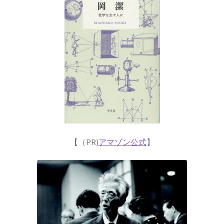
歴史的な集合写真
1927年10月開催
【第五回ソルベー会議】
【（PR)
アマゾン公式
】
Ａ＝マリ・アンペール
【電流の仕組みを分かり易く実験で説明】