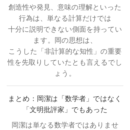
エドワード・テラー
創造性や発見、意味の理解といった
【ハイゼンベルグに学ぶ｜原爆開発推進・水爆
行為は、単なる計算だけでは
の父】
十分に説明できない側面を持ってい
ます。岡の思想は、
こうした「非計算的な知性」の重要
エルンスト・マッハ
【実証論の立場から認識の問題を議論】
性を先取りしていたとも言えるでし
ょう。
エルヴィン・シュレディンガー
まとめ：岡潔は「数学者」ではなく
【仮想の猫を使った思考実験で量子的に実在を
考察】
「文明批評家」でもあった
岡潔は単なる数学者ではありませ