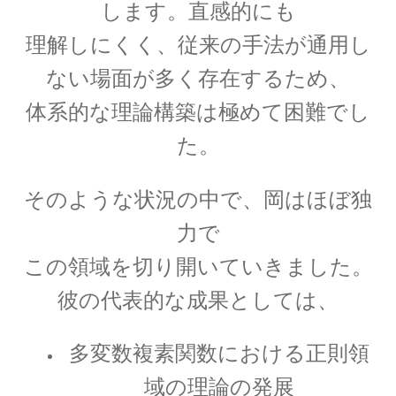
します。直感的にも
【場の理論をまとめ、電磁波が光速
理解しにくく、従来の手法が通用し
となる事を示した】
ない場面が多く存在するため、
体系的な理論構築は極めて困難でし
た。
J・F・ジョリオ＝キューリー
【アルファ線を使いリン30を実現】
そのような状況の中で、岡はほぼ独
力で
この領域を切り開いていきました。
J・J・サクライ
彼の代表的な成果としては、
【ハーバードを首席で卒業し49歳で夭折した天
才物理学者】
多変数複素関数における正則領
域の理論の発展