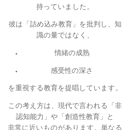
アンリ・ポアンカレ
持っていました。
【数学・物理学・天文学で独自の領
域を開拓】
彼は「詰め込み教育」を批判し、知
識の量ではなく、
情緒の成熟
アーサー・コンプトン
【ガンマ線の散乱・吸収を研究｜粒子の波動性
感受性の深さ
と粒子性を研究】
を重視する教育を提唱しています。
アーネスト・ラザフォード
【原子模型を提唱した原子物理学の父】
この考え方は、現代で言われる「非
認知能力」や「創造性教育」と
非常に近いものがあります。
単なる