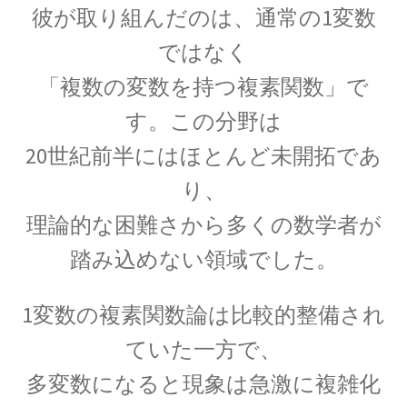
G・R・キルヒホフ
彼が取り組んだのは、通常の1変数
【反射熱と放射エネルギーと電気回路でそれぞ
ではなく
れ法則を確立】
「複数の変数を持つ複素関数」で
す。この分野は
20世紀前半にはほとんど未開拓であ
G・オーム
【抵抗値の単位｜オームの法則：E=RI】
り、
理論的な困難さから多くの数学者が
踏み込めない領域でした。
H・アルプレヒト・ベーテ
【星の進化を考え、また原子核反応を考えた】
1変数の複素関数論は比較的整備され
ていた一方で、
多変数になると現象は急激に複雑化
J・C・マクスウェル