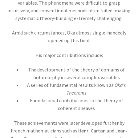
ジョゼフ・ブラック
variables. The phenomena were difficult to grasp
【Joseph Black_1728年4月16日 – 1799年12月6
intuitively, and conventional methods often failed, making
日】
systematic theory-building extremely challenging.
Amid such circumstances, Oka almost single-handedly
opened up this field.
ジョルダーノ・ブルーノ
His major contributions include:
【宇宙の無限を説き異端審問を受けた殉職者】
The development of the theory of domains of
holomorphy in several complex variables
A series of fundamental results known as
Oka’s
Theorems
ジョン・A・フレミング
Foundational contributions to the theory of
【マクスウェルの弟子は真空管を発明しまし
coherent sheaves
た】
These achievements were later developed further by
French mathematicians such as
Henri Cartan
and
Jean-