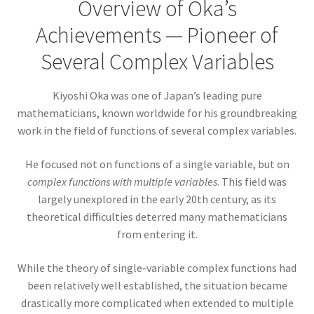
Overview of Oka’s
【産業革命時に蒸気機関を改良しフライフォイ
ールを発明】
Achievements — Pioneer of
Several Complex Variables
Kiyoshi Oka was one of Japan’s leading pure
ジャック・C・シャルル
mathematicians, known worldwide for his groundbreaking
【温度と体積の関係を定式化｜水素の気球で有
work in the field of functions of several complex variables.
人飛行】
He focused not on functions of a single variable, but on
complex functions with multiple variables
. This field was
largely unexplored in the early 20th century, as its
ジュネーヴ大学関連の物理学者のご紹介
theoretical difficulties deterred many mathematicians
from entering it.
【特に天文学で有名です】
While the theory of single-variable complex functions had
been relatively well established, the situation became
drastically more complicated when extended to multiple