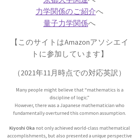
ンハイマー
力学関係のご紹介
へ
量子力学関係
へ
ゲオルク・レティクス_
【コペルニクスと天動説をまとめた】
【このサイトはAmazonアソシエイ
トに参加しています】
ゲッチンゲン大学関連の物理学者
（2021年11月時点での対応英訳）
【グリム兄弟や鉄血宰相ビスマルクを輩出】
Many people might believe that “mathematics is a
discipline of logic.”
コペルニクス
However, there was a Japanese mathematician who
【レクティスと地動説を推進して世界観を転
fundamentally overturned this common assumption.
換】
Kiyoshi Oka
not only achieved world-class mathematical
accomplishments, but also presented a unique perspective