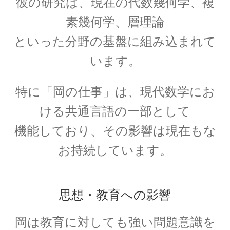
彼の研究は、現在の
代数幾何学、
複
素幾何学、
層理論
といった分野の基盤に組み込まれて
アルキメデス
います。
【兵器を発案し円周率を推定（幾何
学的考察）した多彩な人】
特に「岡の仕事」は、現代数学にお
ける共通言語の一部として
機能しており、その影響は現在もな
アレクサンダー・グラハム・ベル
お持続しています。
【Alexander Graham Bell‗1847年3月3日 ～1922年
8月2日】 — 声を「距離」から解放した発明家 —
思想・教育への影響
岡は教育に対しても強い問題意識を