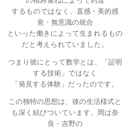
の積み重ねによって到達
【第一回のノーベル賞受賞者・電子の蛍光現象
するものではなく、
直感・
美的感
を実用化】
覚・
無意識の統合
といった働きによって生まれるもの
だと考えられていました。
W・C・ヴィーン
【黒体放射の研究やウィーンの法則
つまり彼にとって数学とは、「証明
をもたらした物性研究の先駆者】
する技術」ではなく
「発見する体験」だったのです。
この独特の思想は、彼の生活様式と
W・E・パウリ
も深く結びついています。岡は奈
【微細定数 1/137.036…｜新たな概念として排他
律とパリティーを発見】
良・吉野の