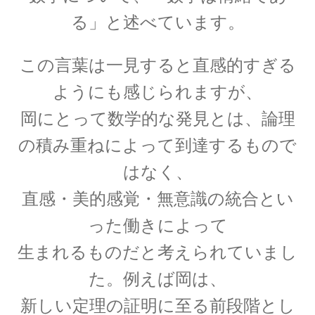
起電力を法則化】
る」と述べています。
この言葉は一見すると直感的すぎる
【トピック】
ようにも感じられますが、
受勲について
岡にとって数学的な発見とは、論理
【イギリスの叙勲・など】
の積み重ねによって到達するもので
はなく、
直感・美的感覚・無意識の統合とい
A・A・マイケルソン
った働きによって
【稀代の実験｜エーテルを想定した
生まれるものだと考えられていまし
干渉実験を実施】
た。
例えば岡は、
新しい定理の証明に至る前段階とし