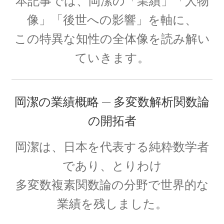
本記事では、岡潔の「業績」「人物
像」「後世への影響」を軸に、
この特異な知性の全体像を読み解い
E・W・モーリー
ていきます。
【アメリカで稀代の実験家が光速度
に関する事実を実験検証】
岡潔の業績概略 — 多変数解析関数論
の開拓者
F・W・マイスナー
岡潔は、日本を代表する純粋数学者
【ベルリン生まれの物理学者｜磁性を使って超
であり、とりわけ
電導現象を説明】
多変数複素関数論の分野で世界的な
業績を残しました。