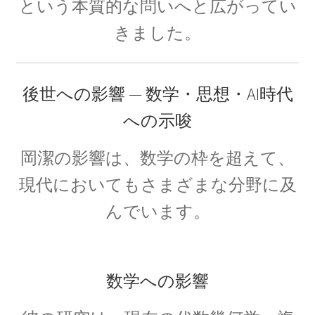
【幾何学的に微積分を考えニュートンを育て
という本質的な問いへと広がってい
た】
きました。
アイナー・ヘルツシュプルング
後世への影響 — 数学・思想・AI時代
‗【H‐R図で恒星を整理して星の明るさと表面温度を考察】
への示唆
岡潔の影響は、数学の枠を超えて、
アウグスト・ピカール
現代においてもさまざまな分野に及
【深海と成層圏に挑んだ物理学者にして冒険
んでいます。
家】
数学への影響
アメリカ関係の物理学者のまとめ
ベンジャミンフランクリンからファインマン他