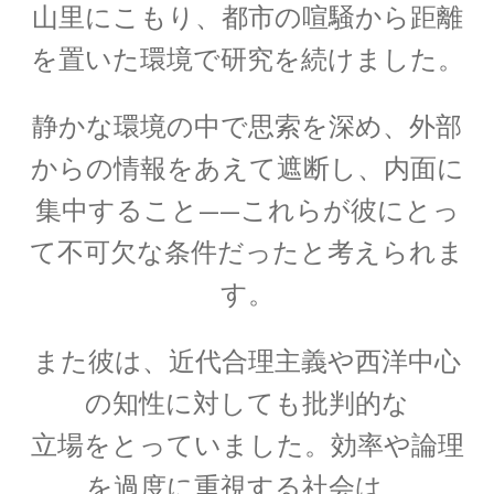
山里にこもり、都市の喧騒から距離
を置いた環境で研究を続けました。
【トピック‐初稿2020年度11月】
量子計算機実用化の波_活用事例
静かな環境の中で思索を深め、外部
からの情報をあえて遮断し、内面に
集中すること——これらが彼にとっ
_他
お問い合わせ等もろもろ
て不可欠な条件だったと考えられま
【書評・トピックの情報も残しま
す。
す】
また彼は、近代合理主義や西洋中心
の知性に対しても批判的な
お雇い外人のトマス・メンデンホール
立場をとっていました。効率や論理
【明治時代の創設期に東京大学で若者を育てま
を過度に重視する社会は、