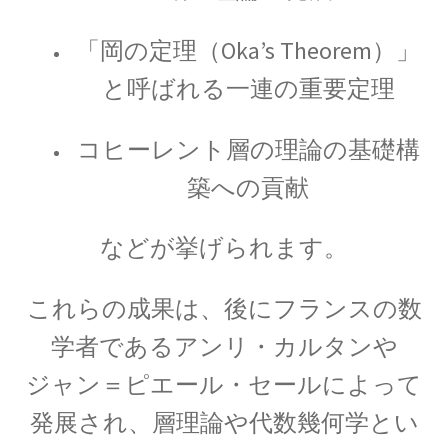
J・J・トムソン
「岡の定理（Oka’s Theorem）」
‗【電子の単位を明確にして同位体
と呼ばれる一連の重要定理
を示した優れた実験家】
コヒーレント層の理論の基礎構
築への貢献
J・P・ジュール
【ジュールの法則｜熱の仕事当量の数値化】
などが挙げられます。
これらの成果は、後にフランスの数
J・R・マイヤー
学者である
アンリ・カルタン
や
【熱と仕事の変換｜エネルギーの概念の確立に
ジャン＝ピエール・セール
によって
貢献】
発展され、層理論や代数幾何学とい