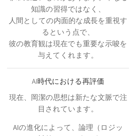
イェール大学の関連人物
知識の習得ではなく、
ギブス・山川健次郎・ナイキスト等
人間としての内面的な成長を重視す
が学んだ名門
るという点で、
彼の教育観は現在でも重要な示唆を
与えてくれます。
イギリス関係の人々
ニュートン・マクスウェルからディラック・ホーキング、他
AI時代における再評価
現在、岡潔の思想は新たな文脈で注
イタリア関係の物理学者
【コペルニクスからフェルミまでの系譜】
目されています。
AIの進化によって、
論理（ロジッ