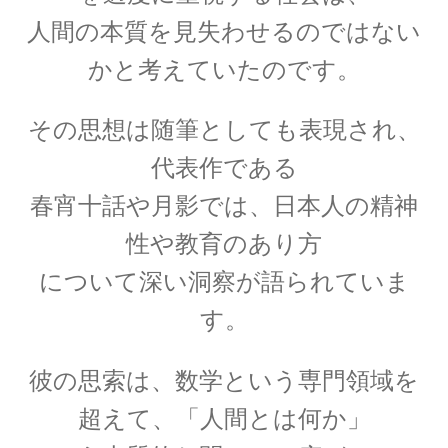
した】
人間の本質を見失わせるのではない
かと考えていたのです。
アイザック・アシモフ
その思想は随筆としても表現され、
【「ロボット3原則」で有名なSF作家】
代表作である
春宵十話
や
月影
では、日本人の精神
性や教育のあり方
アイザック・ニュートン
【微積分を駆使して空間・時間・力
について深い洞察が語られていま
を明確に定式化】
す。
彼の思索は、数学という専門領域を
超えて、「人間とは何か」
アイザック・バロー