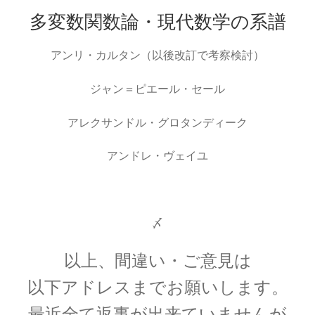
カール・セーガン：Carl Edward Sagan
多変数関数論・現代数学の系譜
【星の進化を考察】
アンリ・カルタン（以後改訂で考察検討）
ジャン＝ピエール・セール
ガリレオ・ガリレイ
【近代科学の父、天文学の父｜数学的モデルを
アレクサンドル・グロタンディーク
作り実験】
アンドレ・ヴェイユ
ギブズ
〆
”a physicist must be partially sane”
以上、間違い・ご意見は
以下アドレスまでお願いします。
最近全て返事が出来ていませんが
クラウディオス・プトレマイオス