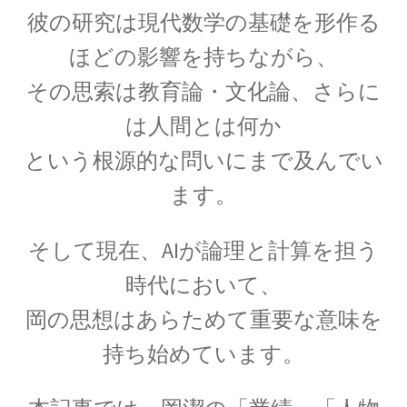
彼の研究は現代数学の基礎を形作る
ほどの影響を持ちながら、
C・A・ドップラー
その思索は教育論・文化論、さらに
【ドップラー効果を定式化したオーストリア
は人間とは何か
人】
という根源的な問いにまで及んでい
ます。
D・J・ボーム
そして現在、AIが論理と計算を担う
_【マンハッタン計画に参画しボーム解釈を提唱】
時代において、
岡の思想はあらためて重要な意味を
E・O・ローレンス
持ち始めています。
【サイクロトロンを発明し人工放射
性元素を実現】