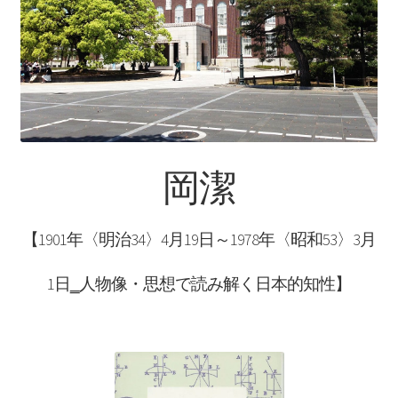
【インドまで出かけて見聞を広め、
原子・統計を始めた賢人】
ピタゴラス: Pythagoras
【謎に満ちた数と幾何学の創始者】
岡潔
フォン・ノイマン
【1901年〈明治34〉4月19日～1978年〈昭和53〉3月
【映画作品「博士の異常な愛情」のモデル‗ノ
イマン型PC開発】
1日‗人物像・思想で読み解く日本的知性】
トマス・ヤング
【 医学の視点から光の波動説を発展｜三原色の提唱】