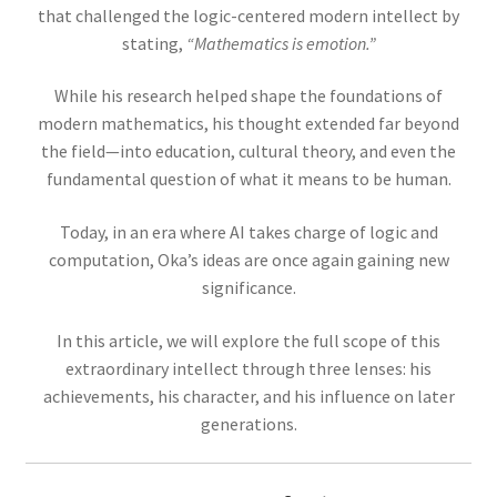
コリン・マクローリン
that challenged the logic-centered modern intellect by
【ニュートンが紹介した人｜一般関
stating,
“Mathematics is emotion.”
数の級数展開】
While his research helped shape the foundations of
modern mathematics, his thought extended far beyond
the field—into education, cultural theory, and even the
サイト立ち上げましたという昔の記事
fundamental question of what it means to be human.
【サイト運営方針再確認】
Today, in an era where AI takes charge of logic and
computation, Oka’s ideas are once again gaining new
significance.
シャルル・ド・クーロン
In this article, we will explore the full scope of this
【「ねじり天秤」での実験で微細な力を考察】
extraordinary intellect through three lenses: his
achievements, his character, and his influence on later
generations.
ジェームズ・ワット