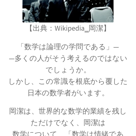
17世紀生まれの
物理学者のまとめ
【出典：Wikipedia‗
岡潔
】
18世紀生まれの
「数学は論理の学問である」—
物理学者のまとめ
—多くの人がそう考えるのではない
でしょうか。
しかし、この常識を根底から覆した
20世紀生まれの
物理学者の纏め
日本の数学者がいます。
岡潔
は、世界的な数学的業績を残し
ただけでなく、
岡潔は
【変動磁場_誘導
レンツ_Heinrich Friedrich Emil Lenz
数学について、「数学は情緒であ