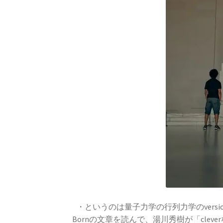
20世紀生まれの
物理学者の纏め
レンツ_Heinrich Friedrich Em
A・A・マイ
【稀代の実験｜エーテルを
・というのは量子力学の行列力学のversi
A・J・フ
Bornの文章を読んで、湯川秀樹が「cle