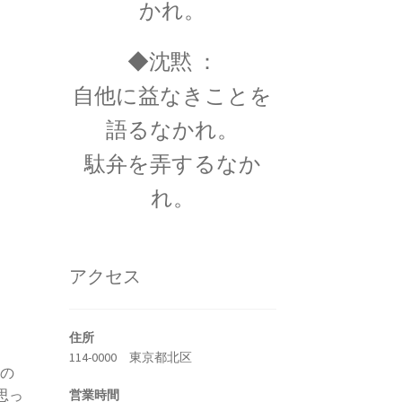
かれ。
◆沈黙 ：
自他に益なきことを
トピック】
語るなかれ。
勲について
スの叙勲・など】
駄弁を弄するなか
れ。
・ルイ・フィゾー
アクセス
定｜ドップラー効果を考察】
住所
114-0000 東京都北区
この
思っ
営業時間
ゼフソン