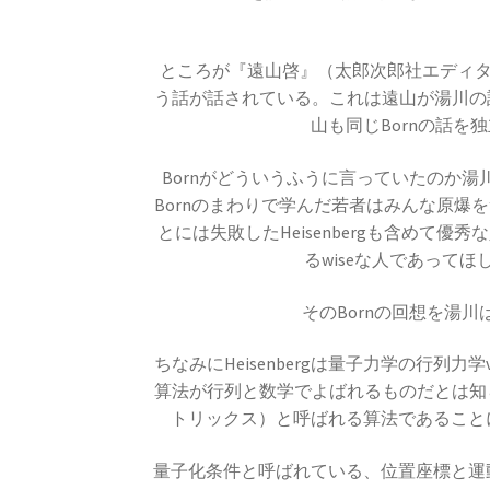
【光が横波であると説明し
ところが『遠山啓』（太郎次郎社エディタス）
う話が話されている。これは遠山が湯川の
山も同じBornの話
C・A・ドップラー
Bornがどういうふうに言っていたのか
【ドップラー効果を定式化したオー
Bornのまわりで学んだ若者はみんな原爆を
とには失敗したHeisenbergも含めて優秀
るwiseな人であって
E・O・ロー
そのBornの回想を湯
【サイクロトロンを発明し
ちなみにHeisenbergは量子力学の行列
算法が行列と数学でよばれるものだとは知
トリックス）と呼ばれる算法であることに気
E
量子化条件と呼ばれている、位置座標と運動量
【アメリカで稀代の実験家