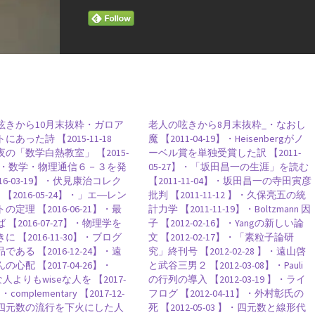
ュヴァルツシルト半径】
P・
オイラー
呟きから10月末抜粋・ガロア
老人の呟きから8月末抜粋_・なおし
にあった詩 【2015-11-18
魔 【2011-04-19】・Heisenbergがノ
ス）と呼ばれた｜自然対数を定式化】
【ライデン瓶
の「数学白熱教室」 【2015-
ーベル賞を単独受賞した訳 【2011-
8】・数学・物理通信６－３を発
05-27】・「坂田昌一の生涯」を読む
016-03-19】・伏見康治コレク
【2011-11-04】・坂田昌一の寺田寅彦
 【2016-05-24】・」エ―レン
批判 【2011-11-12 】・久保亮五の統
の定理 【2016-06-21】・最
計力学 【2011-11-19】・Boltzmann 因
R・J・E・
 【2016-07-27】・物理学を
子 【2012-02-16】・Yangの新しい論
8/14-量子暗号を揺るがす男】
【熱力学の第一法則を定めエン
に 【2016-11-30】・ブログ
文 【2012-02-17】・「素粒子論研
である 【2016-12-24】・遠
究」終刊号 【2012-02-28 】・遠山啓
の心配 【2017-04-26】・
と武谷三男２ 【2012-03-08】・Pauli
rな人よりもwiseな人を 【2017-
の行列の導入 【2012-03-19 】・ライ
】・complementary 【2017-12-
フログ 【2012-04-11】・外村彰氏の
・四元数の流行を下火にした人
死 【2012-05-03 】・四元数と線形代
ンマン
S・ナ