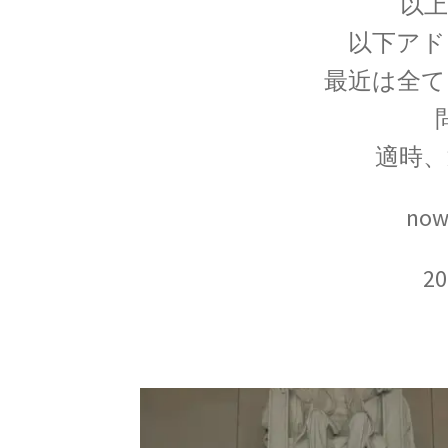
以
以下アド
最近は全て
J・F・ジョリオ＝キューリー
【アルファ線を使いリン30を実現】
適時
J・
now
‗【電子の単位を明確にし
2
J・R・マイヤー
【熱と仕事の変換｜エネルギーの概