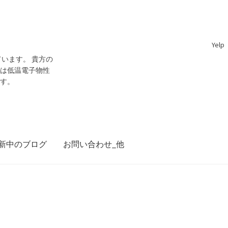
Yelp
います。 貴方の
門は低温電子物性
です。
新中のブログ
お問い合わせ_他
ジョン・スチュワート・ベル
28日 ～1990年10月1日】— 量子世界の常識を問い直し