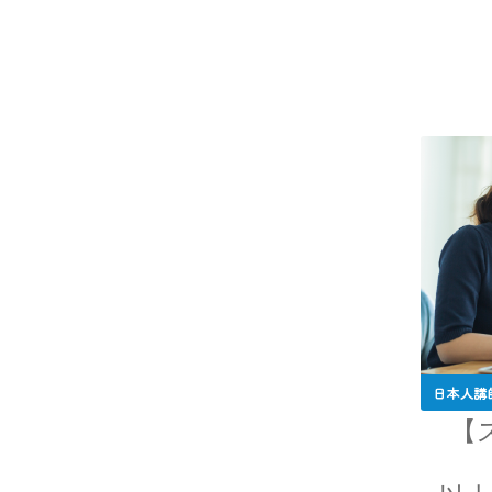
F・W・マイ
【ベルリン生まれの物理学者｜磁性
G・R・キルヒ
【反射熱と放射エネルギーと電気回
H・アルプレヒト・ベーテ
【
【星の進化を考え、また原子核反応