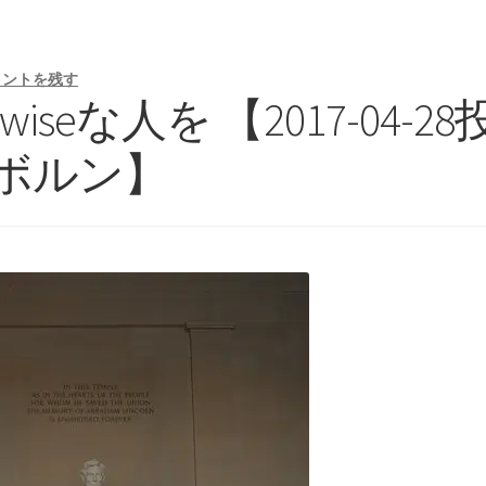
デモクリトス
メントを残す
を広め、原子・統計を始めた賢人】
【謎に
iseな人を 【2017-04-28
_ボルン】
マン
トマス・
モデル‗ノイマン型PC開発】
【 医学の視点から光の波動
真
Ａ＝マリ・アンペール
1
【電流の仕組みを分かり易く実験で説明】
物