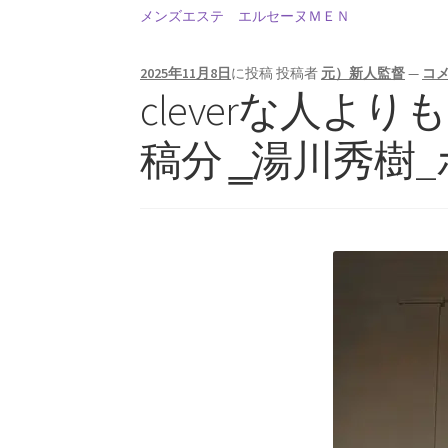
メンズエステ エルセーヌＭＥＮ
2025年11月8日
に投稿
投稿者
元）新人監督
—
コ
【インドまで出かけて見聞
cleverな人よりもw
稿分 ‗湯川秀樹
フォン・ノイ
【映画作品「博士の異常な愛情」の
歴史的な集合写
1927年10月開催
【第五回ソルベー会議】