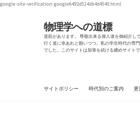
google-site-verification: google6492d514db4d4540.html
物理学への道標
ナ
コ
ビ
ン
道筋があります。 尊敬出来る偉人達を御紹介して
ゲ
テ
行く道に幸あれと願いつつ。私の学生時代の専
ー
ン
でした。このサイトは加筆を続ける纏めサイト
シ
ツ
ョ
へ
ン
ス
へ
キ
ス
ッ
サイトポリシー
時代別のご案内
更
キ
プ
ッ
プ
19世紀生まれの
【1928年7月
ホーム
物理学者のまとめ