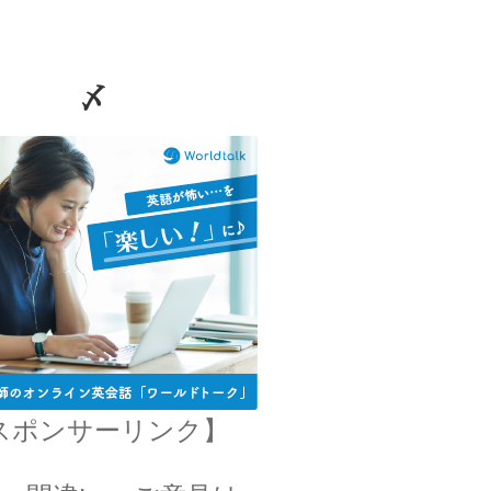
〆
スナー
を使って超電導現象を説明】
G・オーム
ホフ
路でそれぞれ法則を確立】
【抵抗値の単位｜オームの法
J・C・マクスウ
スポンサーリンク】
【場の理論をまとめ、電磁波が
を考えた】