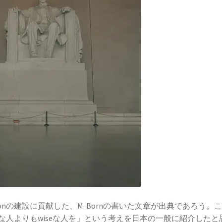
【
受
【イギリ
【変動磁場_誘導起電力を法則化】
il Lenz
ケルソン
A・H
想定した干渉実験を実施】
【光速度を始めて測
onの建設に貢献した、M. Bornの書いた文章が出典であろう。
レネル
verな人よりもwiseな人を」という考えを日本の一般に紹介したと
B・D・ジョ