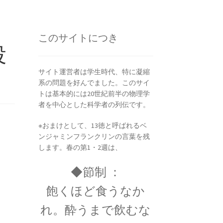
ピタゴラス: Pythagoras
このサイトにつき
満ちた数と幾何学の創始者】
投
サイト運営者は学生時代、特に凝縮
系の問題を好んでました。このサイ
ヤング
トは基本的には20世紀前半の物理学
説を発展｜三原色の提唱】
者を中心とした科学者の列伝です。
※おまけとして、13徳と呼ばれるベ
ンジャミンフランクリンの言葉を残
します。春の第1・2週は、
◆節制 ：
飽くほど食うなか
7世紀生まれの
18世紀生まれの
れ。酔うまで飲むな
理学者のまとめ
物理学者のまとめ