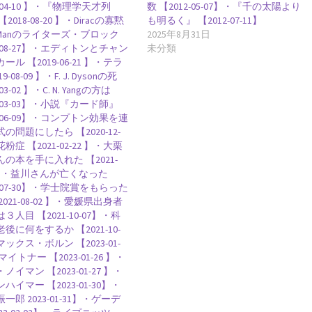
8-04-10 】・『物理学天才列
数 【2012-05-07】・『千の太陽より
ンダイヤグラムを考案】
【インド独自の理解体系
2018-08-20 】・Diracの寡黙
も明るく』 【2012-07-11】
l-Manのライターズ・ブロック
2025年8月31日
8-08-27】・エディトンとチャン
未分類
ール 【2019-06-21 】・テラ
9-08-09 】・F. J. Dysonの死
03-02 】・C. N. Yangの方は
ン
0-03-03】・小説『カード師』
の蛍光現象を実用化】
0-06-09】・コンプトン効果を連
の問題にしたら 【2020-12-
粉症 【2021-02-22 】・大栗
の本を手に入れた 【2021-
3 】・益川さんが亡くなった
1-07-30】・学士院賞をもらった
W・C・ヴィーン
2021-08-02 】・愛媛県出身者
３人目 【2021-10-07】・科
ンの法則をもたらした物性研究の先駆者
後に何をするか 【2021-10-
マックス・ボルン 【2023-01-
マイトナー 【2023-01-26 】・
ノイマン 【2023-01-27 】・
ハイマー 【2023-01-30】・
・パウリ
【トピック‐初稿202
一郎 2023-01-31】・ゲーデ