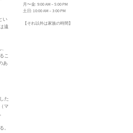
月〜金: 9:00 AM – 5:00 PM
バイスで具現化】
土日: 10:00 AM – 3:00 PM
とい
【それ以外は家族の時間】
は遠
ん、
唱】
くるこ
のあ
案した
（マ
。
いる。