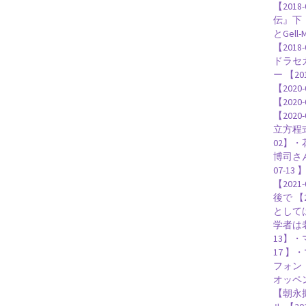
【201
【天才｜経路積分やファインマ
伝』下 【
とGel
【201
ドラセカ
ー 【201
【2020-
W・C・レントゲ
【202
【第一回のノーベル賞受賞者・電子
【202
立方程式
02】・花
博司さん
07-1
【202
後で 【
としては
【黒体放射の研究やウィー
学者は老
13】・
17 】・
フォン・
オッペン
W・E
【朝永振