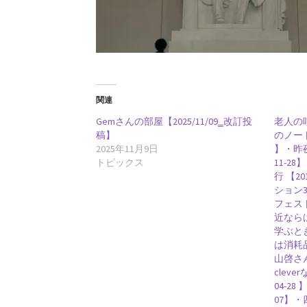
K・シュヴァルツシルト
‗【相対性理論から 重力場を記述したドイツ人｜シ
関連
L・
Gemさんの部屋【2025/11/09‗改訂投
老人の
稿】
のノート
【失明して単眼の巨人（サイクロプ
2025年11月9日
】・昨夜
トピックス
11-2
行 【2
ション3
フェスト
P・ショーァ
近ならば
【Peter Williston Shor, 1959/
学ぶとき
は消耗品
山啓さん
cleve
04-28 
07】
R・P・ファイ