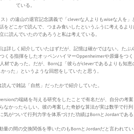
ている。
ての偏向や屈折を説明】
【量子力学的効果をデ
の遠山の退官記念講義で「cleverな人よりもwiseな人を」
話をどこかで読んで、つまみ食いしたというふうに考えるより
を独立に読んでいたのであろうと私は考えている。
D・J・ボーム
湯川は詳しく紹介していたはずだが、記憶は確かではない。たぶ
ストリア人】
_【マンハッタン計画に参画しボーム解釈を提
つくる指揮をしたオッペンハイマーOppenheimerや原爆をつ
な人材であった。だが、Bornは「彼らがcleverであるよりも知恵
ほしかった」というような回想をしていたと思う。
レンス
川は読んで雑誌「自然」だったかで紹介していた。
人工放射性元素を実現】
力学versionの端緒を与える研究をしたことで有名だが、自分の考
らなかったらしい。彼の考案した奇妙な算法が実は数学で行列
がついて行列力学を体系づけた功績はBornとJordanである
・W・モーリー
の間の交換関係を導いたのもBornとJordanだと言われて
が光速度に関する事実を実験検証】