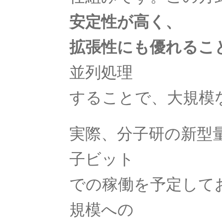
安定性が高く、
J・F・ジョリオ＝キューリー
拡張性にも優れるこ
【アルファ線を使いリン30を実現】
並列処理
することで、大規模
J・
‗【電子の単位を明確にし
実際、分子研の新型
子ビット
J・R・マイヤー
での稼働を予定して
【熱と仕事の変換｜エネルギーの概
規模への