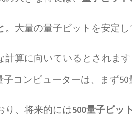
J・J・サクライ
と
。大量の量子ビットを安定し
【ハーバードを首席で卒業し49歳で夭折した天才物
な計算に向いているとされます
J・トムソン
て同位体を示した優れた実験家】
【ジュール
量子コンピューターは、まず50
J・チャ
おり、将来的には
500量子ビッ
念の確立に貢献】
【中性子を発見しガン治療に応用