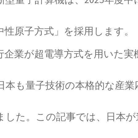
ての偏向や屈折を説明】
【量子力学的効果をデ
中性原子方式」を採用します。
D・J・ボーム
ストリア人】
_【マンハッタン計画に参画しボーム解釈を提
の先行企業が超電導方式を用いた実
日本も量子技術の本格的な産業
レンス
人工放射性元素を実現】
ました。この記事では、日本が
・W・モーリー
が光速度に関する事実を実験検証】