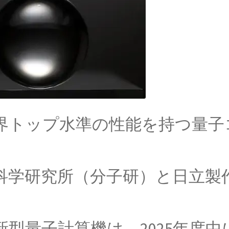
【
受
【イギリ
【変動磁場_誘導起電力を法則化】
il Lenz
界トップ水準の性能を持つ量子
ケルソン
A・H
想定した干渉実験を実施】
【光速度を始めて測
科学研究所（分子研）と日立製
型量子計算機は、2025年度中
レネル
B・D・ジョ