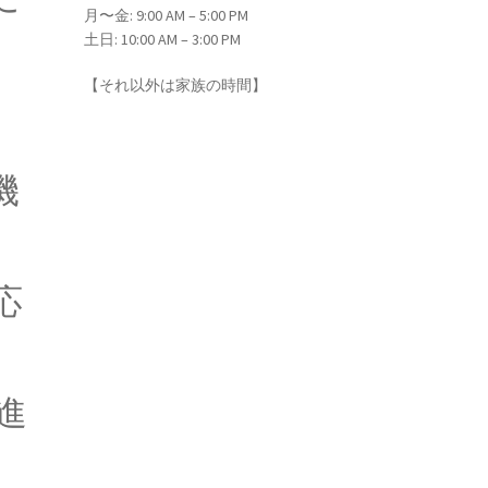
月〜金: 9:00 AM – 5:00 PM
バイスで具現化】
土日: 10:00 AM – 3:00 PM
【それ以外は家族の時間】
唱】
機
応
進