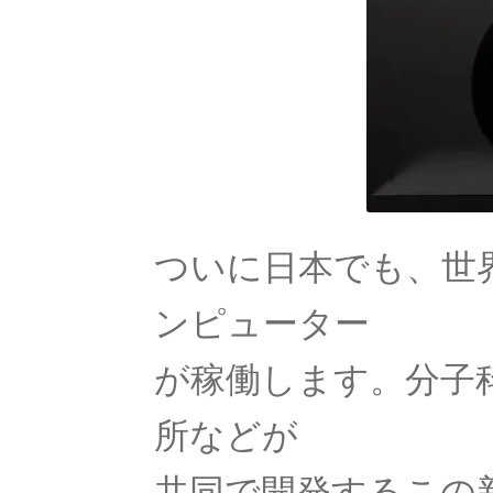
20世紀生まれの
物理学者の纏め
レンツ_Heinrich Friedrich Em
ついに日本でも、世
ンピューター
A・A・マイ
【稀代の実験｜エーテルを
が稼働します。分子
所などが
共同で開発するこの新
A・J・フ