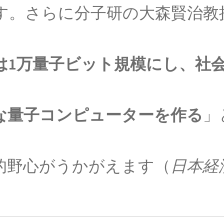
す。さらに分子研の大森賢治教
ュヴァルツシルト半径】
は1万量子ビット規模にし、社
P・
オイラー
ス）と呼ばれた｜自然対数を定式化】
【ライデン瓶
な量子コンピューターを作る
」
R・J・E・
的野心がうかがえます（
日本経
8/14-量子暗号を揺るがす男】
【熱力学の第一法則を定めエン
。
ンマン
S・ナ