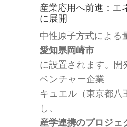
産業応用へ前進：エ
【天才｜経路積分やファインマ
に展開
中性原子方式による
W・C・レントゲ
【第一回のノーベル賞受賞者・電子
愛知県岡崎市
に設置されます。開
ベンチャー企業
【黒体放射の研究やウィー
キュエル（東京都八
し、
産学連携のプロジェ
W・E