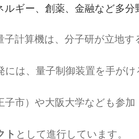
ネルギー、創薬、金融など多分
ンダイヤグラムを考案】
【インド独自の理解体系
量子計算機は、分子研が立地す
ン
の蛍光現象を実用化】
発には、量子制御装置を手がけ
W・C・ヴィーン
ンの法則をもたらした物性研究の先駆者
王子市）や大阪大学なども参加
クト
として進行しています。
・パウリ
【トピック‐初稿202