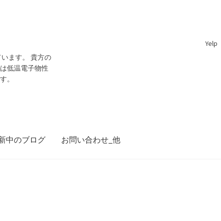
Yelp
います。 貴方の
門は低温電子物性
です。
新中のブログ
お問い合わせ_他
ジョン・スチュワート・ベル
28日 ～1990年10月1日】— 量子世界の常識を問い直し