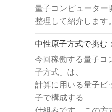
量子コンピューター
整理して紹介します
F・W・マイ
【ベルリン生まれの物理学者｜磁性
中性原子方式で挑む
今回稼働する量子コ
G・R・キルヒ
【反射熱と放射エネルギーと電気回
子方式」は、
計算に用いる量子ビッ
子で構成する
H・アルプレヒト・ベーテ
【星の進化を考え、また原子核反応
仕組みです。この方