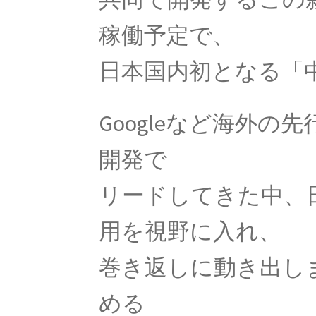
【光が横波であると説明し
稼働予定で、
日本国内初となる「
C・A・ドップラー
【ドップラー効果を定式化したオー
Googleなど海外
開発で
リードしてきた中、
E・O・ロー
【サイクロトロンを発明し
用を視野に入れ、
巻き返しに動き出し
E
める
【アメリカで稀代の実験家