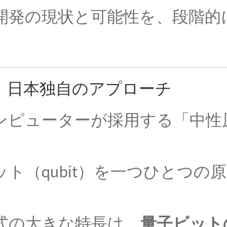
開発の現状と可能性を、段階的
。
スナー
を使って超電導現象を説明】
：日本独自のアプローチ
ンピューターが採用する「中性
G・オーム
ホフ
路でそれぞれ法則を確立】
【抵抗値の単位｜オームの法
ト（qubit）を一つひとつの原
J・C・マクスウ
【場の理論をまとめ、電磁波が
を考えた】
式の大きな特長は、
量子ビット