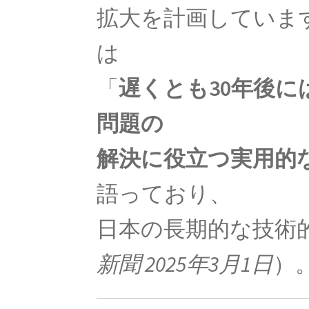
拡大を計画していま
K・シュヴァルツシルト
は
‗【相対性理論から 重力場を記述したドイツ人｜シ
「
遅くとも30年後に
問題の
L・
【失明して単眼の巨人（サイクロプ
解決に役立つ実用的
語っており、
P・ショーァ
日本の長期的な技術
【Peter Williston Shor, 1959/
新聞 2025年3月1日
）
R・P・ファイ