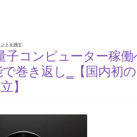
デモクリトス
を広め、原子・統計を始めた賢人】
【謎に
メントを残す
量子コンピューター稼働
マン
トマス・
モデル‗ノイマン型PC開発】
【 医学の視点から光の波動
能で巻き返し‗【国内初の
日立】
真
Ａ＝マリ・アンペール
1
【電流の仕組みを分かり易く実験で説明】
物