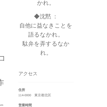
かれ。
◆沈黙 ：
自他に益なきことを
トピック】
語るなかれ。
勲について
スの叙勲・など】
駄弁を弄するなか
れ。
コ
・ルイ・フィゾー
アクセス
定｜ドップラー効果を考察】
作
住所
114-0000 東京都北区
に
営業時間
ゼフソン