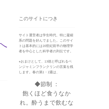
ピタゴラス: Pythagoras
このサイトにつき
満ちた数と幾何学の創始者】
サイト運営者は学生時代、特に凝縮
系の問題を好んでました。このサイ
へ
ヤング
トは基本的には20世紀前半の物理学
説を発展｜三原色の提唱】
者を中心とした科学者の列伝です。
※おまけとして、13徳と呼ばれるベ
ンジャミンフランクリンの言葉を残
します。春の第1・2週は、
◆節制 ：
飽くほど食うなか
7世紀生まれの
18世紀生まれの
れ。酔うまで飲むな
理学者のまとめ
物理学者のまとめ