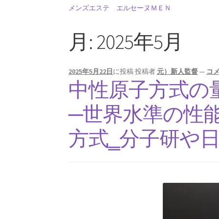
メンズエステ エルセーヌＭＥＮ
月:
2025年5月
【インドまで出かけて見聞
2025年5月22日
に投稿
投稿者
元）新人監督
—
コ
中性原子方式の
フォン・ノイ
【映画作品「博士の異常な愛情」の
─世界水準の性
方式‗分子研や
歴史的な集合写
1927年10月開催
【第五回ソルベー会議】