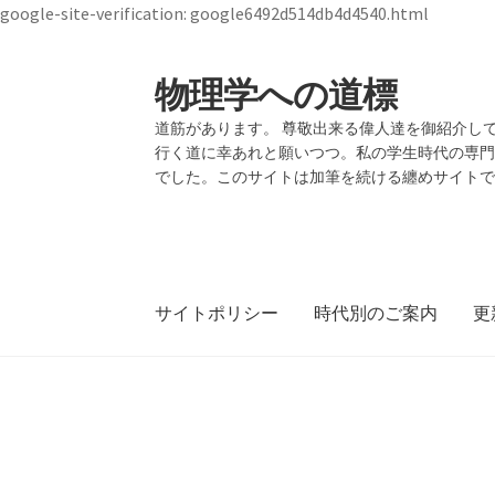
google-site-verification: google6492d514db4d4540.html
物理学への道標
ナ
コ
ビ
ン
道筋があります。 尊敬出来る偉人達を御紹介して
ゲ
テ
行く道に幸あれと願いつつ。私の学生時代の専
ー
ン
でした。このサイトは加筆を続ける纏めサイト
シ
ツ
ョ
へ
ン
ス
へ
キ
ス
ッ
サイトポリシー
時代別のご案内
更
キ
プ
ッ
プ
19世紀生まれの
【1928年7月
ホーム
物理学者のまとめ