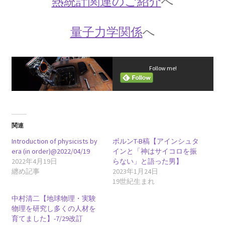
熱統計関連のご紹介
へ
ンハイマー
量子力学関係
へ
ゲオルク・レティクス_
【コペルニクスと天動説をまとめた】
Follow me!
ゲッチンゲン大学関連の物理学者
【グリム兄弟や鉄血宰相ビスマルクを輩出】
関連
Introduction of physicists by
ボルンT-B稿【アインシュタ
era (in order)@2022/04/19
インと「神はサイコロを振
コペルニクス
2022年4月19日
らない」と語った男】
纏め記事
2023年1月24日
【レクティスと地動説を推進して世界観を転
19世紀生まれ
換】
中村清二【地球物理・実験
物理を研究し多くの人材を
育てました】-7/29改訂