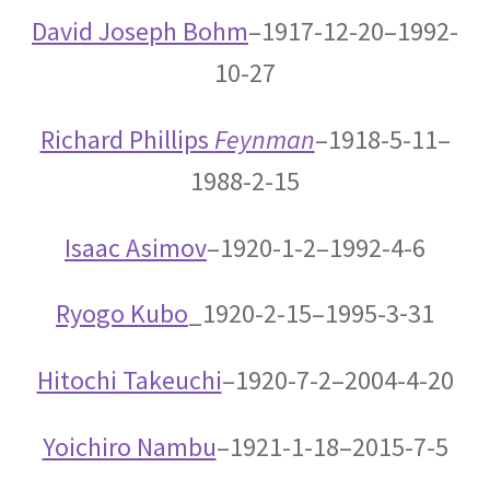
エドワード・テラー
David Joseph Bohm
–1917-12-20–1992-
【ハイゼンベルグに学ぶ｜原爆開発推進・水爆
10-27
の父】
Richard Phillips
Feynman
–1918-5-11–
1988-2-15
エルンスト・マッハ
【実証論の立場から認識の問題を議論】
Isaac Asimov
–1920-1-2–1992-4-6
Ryogo Kubo
_1920-2-15–1995-3‐31
エルヴィン・シュレディンガー
【仮想の猫を使った思考実験で量子的に実在を
Hitochi Takeuchi
–1920-7-2–2004-4-20
考察】
Yoichiro Nambu
–1921-1-18–2015-7-5