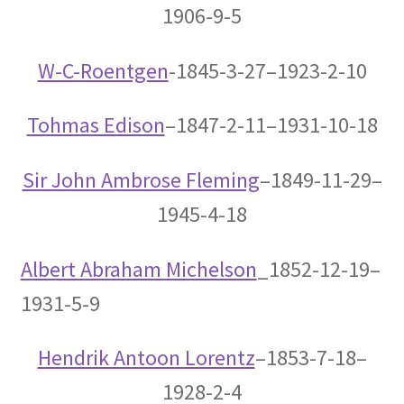
1906-9-5
J・チャドウィック
W-C-Roentgen
-1845-3-27–1923-2-10
【中性子を発見しガン治療に応用｜マンハッタ
ン計画でのリーダー】
Tohmas Edison
–1847-2-11–1931-10-18
Sir John Ambrose Fleming
–1849-11-29–
K・シュヴァルツシルト
1945-4-18
‗【相対性理論から 重力場を記述したドイツ人｜シュヴァルツシルト
半径】
Albert Abraham Michelson
_1852-12-19–
1931-5-9
L・オイラー
Hendrik Antoon Lorentz
–1853-7-18–
【失明して単眼の巨人（サイクロプス）と呼ば
1928-2-4
れた｜自然対数を定式化】