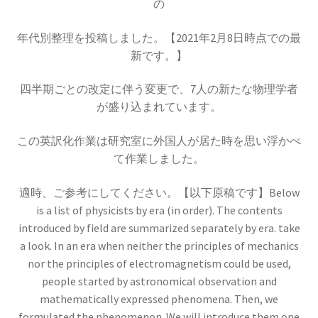
の
年代別整理を投稿しました。【2021年2月8日時点での最
歴史的な集合写真
新です。】
四半期ごとの改定に伴う変更で、7人の新たな物理学者
1927年10月開催
が盛り込まれています。
【第五回ソルベー会議】
この英訳化作業は研究室に外国人が居た時を思い浮かべ
て作業しました。
適時、ご参考にしてください。【以下原稿です】Below
is a list of physicists by era (in order). The contents
introduced by field are summarized separately by era. take
Ａ＝マリ・アンペール
a look. In an era when neither the principles of mechanics
【電流の仕組みを分かり易く実験で説明】
nor the principles of electromagnetism could be used,
people started by astronomical observation and
mathematically expressed phenomena. Then, we
formulated the phenomenon. We will introduce them one