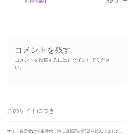
投
投
針再確認】
紹介】
【産業革命時に蒸気機関を改良しフライフォイ
ナ
稿:
稿:
ールを発明】
ビ
ゲ
ー
ジャック・C・シャルル
コメントを残す
【温度と体積の関係を定式化｜水素の気球で有
シ
コメントを投稿するには
ログイン
してくださ
人飛行】
ョ
い。
ン
ジュネーヴ大学関連の物理学者のご紹介
【特に天文学で有名です】
このサイトにつき
サイト運営者は学生時代、特に凝縮系の問題を好んでました。