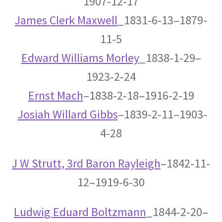
1907-12-17
J・J・トムソン
James Clerk Maxwell
_1831-6-13–1879-
‗【電子の単位を明確にして同位体
11-5
を示した優れた実験家】
Edward Williams Morley
_1838-1-29–
1923-2-24
Ernst Mach
–1838-2-18–1916-2-19
J・P・ジュール
Josiah Willard Gibbs
–1839-2-11–1903-
【ジュールの法則｜熱の仕事当量の数値化】
4-28
J W Strutt, 3rd Baron Rayleigh
–1842-11-
J・R・マイヤー
12–1919-6-30
【熱と仕事の変換｜エネルギーの概念の確立に
貢献】
Ludwig Eduard Boltzmann
_1844-2-20–