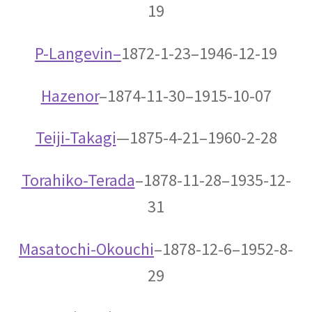
19
P-Langev
in–
1872-1-23–1946-12-19
【トピック‐初稿2020年度11月】
量子計算機実用化の波_活用事例
Hazenor
–1874-11-30–1915-10-07
Teiji-Takagi
—
1875-4-21–1960-2-28
_他
お問い合わせ等もろもろ
【書評・トピックの情報も残しま
Torahiko-Terada
–
1878-11-28–1935-12-
す】
31
Masatochi-Okouchi
–
1878-12-6–1952-8-
29
お雇い外人のトマス・メンデンホール
【明治時代の創設期に東京大学で若者を育てま