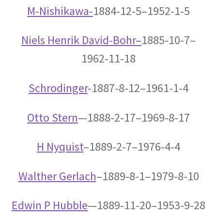
【幾何学的に微積分を考えニュートンを育て
M-Nishikawa-
1884-12-5–1952-1-5
た】
Niels Henrik David-Bohr
–
1885-10-7–
アイナー・ヘルツシュプルング
1962-11-18
‗【H‐R図で恒星を整理して星の明るさと表面温度を考察】
Schrodinger
-1887-8-12–1961-1-4
Otto Stern
—
1888-2-17–1969-8-17
アウグスト・ピカール
【深海と成層圏に挑んだ物理学者にして冒険
家】
H Nyquist
–1889-2-7–1976-4-4
Walther Gerlach
–1889-8-1–1979-8-10
アメリカ関係の物理学者のまとめ
Edwin P Hubble
—
1889-11-20–1953-9-28
ベンジャミンフランクリンからファインマン他