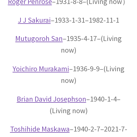
Roger Penrose
–1931-8-8–(Living now）
【ホイヘンス・ライデン瓶・ローレンツ・そし
て幾多の議論】
J J Sakurai
–1933-1-31–1982-11-1
Mutugoroh San
–1935-4-17–(Living
now)
オリヴァー・ヘヴィサイド_
（Oliver Heaviside）【独学で電磁気学を発展さ
せた男】
Yoichiro Murakami
–1936-9-9–(Living
now)
Brian David Josephson
–1940-1-4–
オーストリア関係の物理学者
【統計力学・波動関数を育んだ国】
(Living now)
Toshihide Maskawa
–1940-2-7–2021-7-