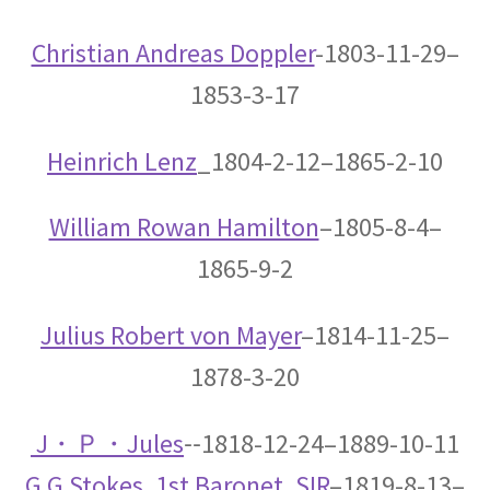
G・R・キルヒホフ
【反射熱と放射エネルギーと電気回路でそれぞ
Christian Andreas Doppler
-1803-11-29–
れ法則を確立】
1853-3-17
Heinrich Lenz
_1804-2-12–1865-2-10
G・オーム
【抵抗値の単位｜オームの法則：E=RI】
William Rowan Hamilton
–1805-8-4–
1865-9-2
Julius Robert von Mayer
–1814-11-25–
H・アルプレヒト・ベーテ
【星の進化を考え、また原子核反応を考えた】
1878-3-20
J・Ｐ・
Jules
‐‐1818-12-24–1889-10-11
J・C・マクスウェル
G G Stokes, 1st Baronet, SIR
–1819-8-13–