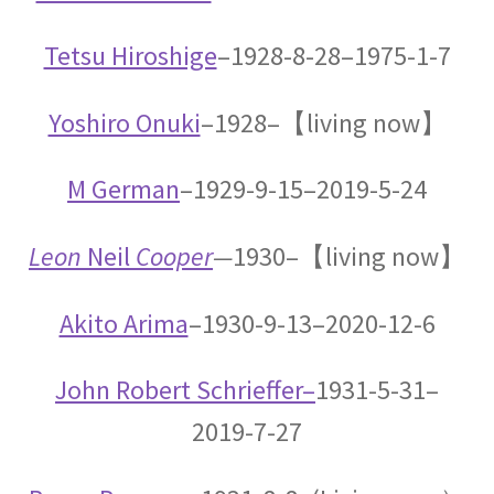
オックスフォード（OXFORD）
大学関連の物理学者【英語圏最古】
Tetsu Hiroshige
–1928-8-28–1975-1-7
Yoshiro Onuki
–1928–【living now】
オットー・シュテルン
M
German
–1929-9-15–2019-5-24
【アインシュタインと同じくドイツを逃れた実
験家】
Leon
Neil
Cooper
—
1930–【living now】
Akito Arima
–1930-9-13–2020-12-6
オットー・ハーン‗
【1879年3月8日 – 1968年7月28日】
John Robert Schrieffer–
1931-5-31–
2019-7-27
オランダ関係の物理学者