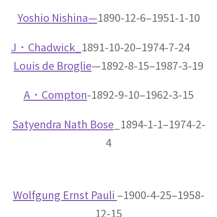
Yoshio Nishina
—
1890-12-6–1951-1-10
J・Chadwick
_
1891-10-20–1974-7-24
アルキメデス
【兵器を発案し円周率を推定（幾何
Louis de Broglie
—
1892-8-15–1987-3-19
学的考察）した多彩な人】
A・Compton
-1892-9-10–1962-3-15
Satyendra Nath Bose
_1894-1-1–1974-2-
アレクサンダー・グラハム・ベル
4
【Alexander Graham Bell‗1847年3月3日 ～1922年
8月2日】 — 声を「距離」から解放した発明家 —
Wolfgung Ernst Pauli
–1900-4-25–1958-
12-15