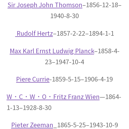
｜エントロピー】
Sir Joseph John Thomson
–1856-12-18–
1940-8-30
R・P・ファインマン
Rudolf Hertz
–1857-2-22–1894-1-1
【天才｜経路積分やファインマンダイヤ
グラムを考案】
Max Karl Ernst Ludwig Planck
–1858-4-
23–1947-10-4
Piere Currie
-1859-5-15–1906-4-19
S・ナート・ボース
【インド独自の理解体系で学びボーズ粒子を定
W・C・W・O・Fritz Franz Wien
—
1864-
式化】
1-13–1928-8-30
Pieter Zeeman
_1865-5-25–1943-10-9
W・C・レントゲン