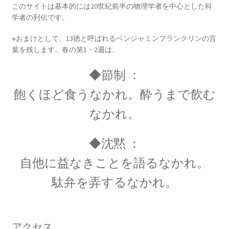
ジョゼフ・ブラック
このサイトは基本的には20世紀前半の物理学者を中心とした科
【Joseph Black_1728年4月16日 – 1799年12月6
学者の列伝です。
日】
※おまけとして、13徳と呼ばれるベンジャミンフランクリンの言
葉を残します。春の第1・2週は、
◆節制 ：
ジョルダーノ・ブルーノ
飽くほど食うなかれ。酔うまで飲む
【宇宙の無限を説き異端審問を受けた殉職者】
なかれ。
◆沈黙 ：
ジョン・A・フレミング
自他に益なきことを語るなかれ。
【マクスウェルの弟子は真空管を発明しまし
駄弁を弄するなかれ。
た】
アクセス