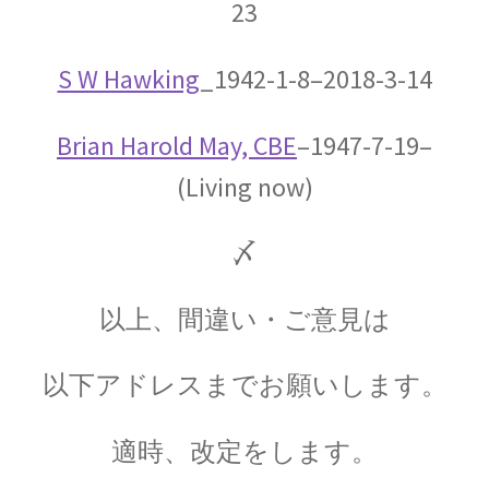
23
カール・セーガン：Carl Edward Sagan
【星の進化を考察】
S W Hawking
_1942-1-8–2018-3-14
Brian Harold May, CBE
–1947-7-19–
ガリレオ・ガリレイ
(Living now)
【近代科学の父、天文学の父｜数学的モデルを
作り実験】
〆
以上、間違い・ご意見は
ギブズ
”a physicist must be partially sane”
以下アドレスまでお願いします。
適時、改定をします。
クラウディオス・プトレマイオス