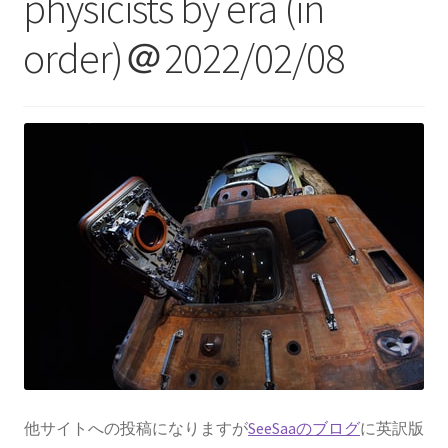
physicists by era (in
【インドまで出かけて見聞を広め、
order)＠2022/02/08
原子・統計を始めた賢人】
ピタゴラス: Pythagoras
【謎に満ちた数と幾何学の創始者】
フォン・ノイマン
【映画作品「博士の異常な愛情」のモデル‗ノ
イマン型PC開発】
トマス・ヤング
【 医学の視点から光の波動説を発展｜三原色の提唱】
他サイトへの投稿になりますが
SeeSaaのブログ
に英訳版