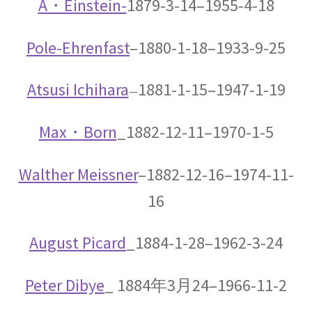
した】
A・Einstein-
1879-3-14–1955-4-18
Pole-Ehrenfast
–1880-1-18–1933-9-25
アイザック・アシモフ
Atsusi Ichihara
1881-1-15–1947-1-19
—
【「ロボット3原則」で有名なSF作家】
Max・Born
_1882-12-11–1970-1-5
アイザック・ニュートン
Walther Meissner
–1882-12-16–1974-11-
【微積分を駆使して空間・時間・力
16
を明確に定式化】
August Picard
_1884-1-28–1962-3-24
Peter Dibye
_ 1884年3月24–1966-11-2
アイザック・バロー