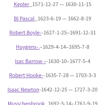
起電力を法則化】
Kepler
_1571-12-27 — 1630-11-15
Bl Pascal
_1623-6-19 — 1662-8-19
【トピック】
Robert Boyle-
-1627-1-25–1691-12-31
受勲について
【イギリスの叙勲・など】
Huygens-.
–1629-4-14–1695-7-8
Isac Barrow –
-1630-10–1677-5-4
A・A・マイケルソン
Robert Hooke-
-1635-7-28 — 1703-3-3
【稀代の実験｜エーテルを想定した
干渉実験を実施】
Isaac Newton
-1642-12-25 — 1727-3-20
Musschenbrook
_1692‐3-14–1761-9-19