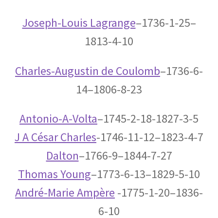
Joseph-Louis Lagrange
–1736-1-25–
1813-4-10
C・A・ドップラー
【ドップラー効果を定式化したオーストリア
人】
Charles-Augustin de Coulomb
–1736-6-
14–1806-8-23
Antonio-A-Volta
–1745-2-18-1827-3-5
D・J・ボーム
_【マンハッタン計画に参画しボーム解釈を提唱】
J A César Charles
-1746-11-12–1823-4-7
Dalton
–1766-9–1844-7-27
Thomas Young
–1773-6-13–1829-5-10
E・O・ローレンス
André-Marie Ampère
-1775-1-20–1836-
【サイクロトロンを発明し人工放射
6-10
性元素を実現】