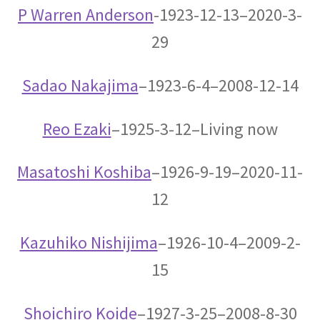
P
Warren Anderson
-1923-12-13–2020-3-
エンリコ・フェルミ
29
【マンハッタン計画に参画し排他律に従う原理
を構築した一人】
Sadao Nakajima
–1923-6-4–2008-12-14
Reo Ezaki
–1925-3-12–Living now
エヴァリスト・ガロア（Évariste Galois)
【数学者にして革命家_体論や群論を確立】
Masatoshi Koshiba
–1926-9-19–2020-11-
12
エヴァリスト・ガロア（Évariste Galois)
Kazuhiko Nishijima
–1926-10-4–2009-2-
【数学者にして革命家_体論や群論を確立】
15
Shoichiro Koide
–1927-3-25–2008-8-30