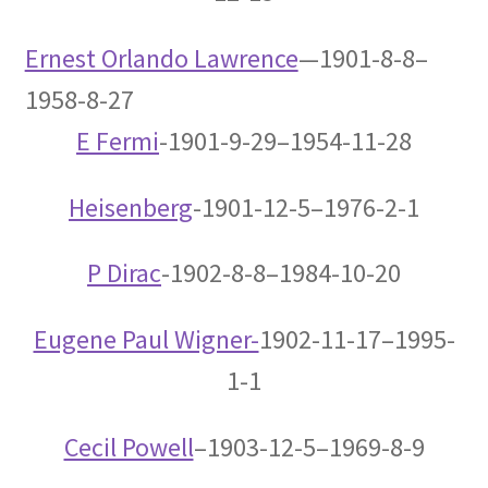
アンリ・ポアンカレ
【数学・物理学・天文学で独自の領
Ernest Orlando Lawrence
—
1901-8-8–
域を開拓】
1958-8-27
E Fermi
-1901-9-29–1954-11-28
アーサー・コンプトン
Heisenberg
-1901-12-5–1976-2-1
【ガンマ線の散乱・吸収を研究｜粒子の波動性
と粒子性を研究】
P Dirac
-1902-8-8–1984-10-20
Eugene Paul Wigner-
1902-11-17–1995-
アーネスト・ラザフォード
1-1
【原子模型を提唱した原子物理学の父】
Cecil Powell
–1903-12-5–1969-8-9