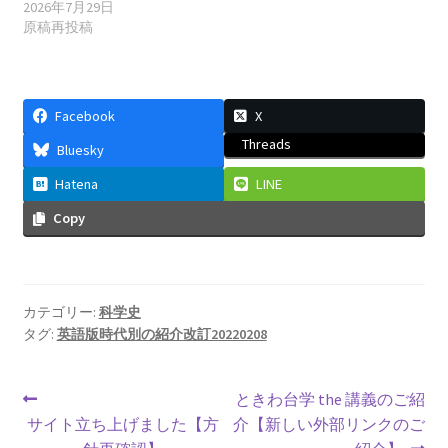
コリン・マクローリン
2026年7月29日
原稿再投稿
【ニュートンが紹介した人｜一般関
数の級数展開】
Facebook
X
Threads
Bluesky
サイト立ち上げましたという昔の記事
【サイト運営方針再確認】
Hatena
LINE
Copy
シャルル・ド・クーロン
カテゴリー:
科学史
【「ねじり天秤」での実験で微細な力を考察】
タグ:
英語版時代別の紹介改訂20220208
投
前
次
ときわ台学 the 講義のご紹
の
の
サイト立ち上げました【方
介【新しい外部リンクのご
ジェームズ・ワット
稿