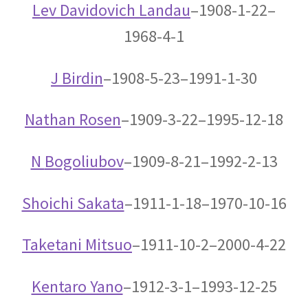
ウィリアム・トムソン
Lev Davidovich Landau
–1908-1-22–
【B・K OM, GCVO, PC, PRS, PRSE】
1968-4-1
J Birdin
–1908-5-23–1991-1-30
ウィーン大学（Universität Wien)
Nathan Rosen
–1909-3-22–1995-12-18
関係【独語圏最古の大学】
N
Bogoliubov
–1909-8-21–1992-2-13
エドウィン・パウエル・ハッブル
Shoichi Sakata
–1911-1-18–1970-10-16
_【赤方偏移を示し膨張宇宙論を論じ
ました】
Taketani Mitsuo
–1911-10-2–2000-4-22
Kentaro Yano
–1912-3-1–1993-12-25