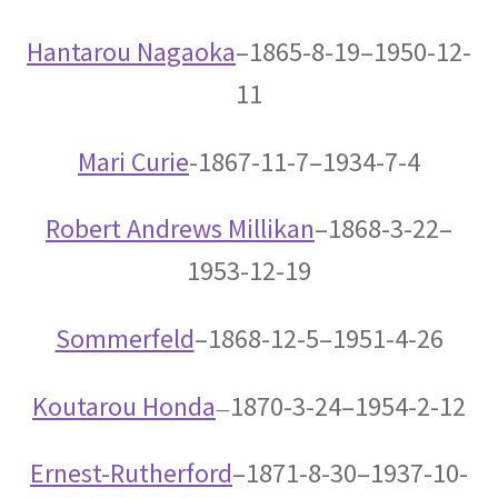
【第一回のノーベル賞受賞者・電子の蛍光現象
Hantarou Nagaoka
–1865-8-19–1950-12-
を実用化】
11
Mari Curie
-1867-11-7–1934-7-4
W・C・ヴィーン
Robert Andrews Millikan
–1868-3-22–
【黒体放射の研究やウィーンの法則
1953-12-19
をもたらした物性研究の先駆者】
Sommerfeld
–1868-12-5–1951-4-26
W・E・パウリ
Koutarou Honda
1870-3-24–1954-2-12
—
【微細定数 1/137.036…｜新たな概念として排他
律とパリティーを発見】
Ernest-Rutherford
–1871-8-30–1937-10-