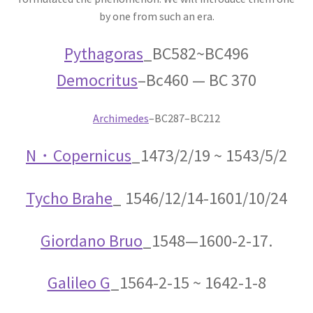
17世紀生まれの
by one from such an era.
物理学者のまとめ
Pythagoras
_BC582~BC496
Democritus
–Bc460 — BC 370
18世紀生まれの
Archimedes
–BC287–BC212
物理学者のまとめ
N・Copernicus
_1473/2/19 ~ 1543/5/2
20世紀生まれの
Tycho Brahe
_ 1546/12/14-1601/10/24
物理学者の纏め
Giordano Bruo
_1548—1600-2-17.
Galileo G
_1564-2-15 ~ 1642-1-8
【変動磁場_誘導
レンツ_Heinrich Friedrich Emil Lenz