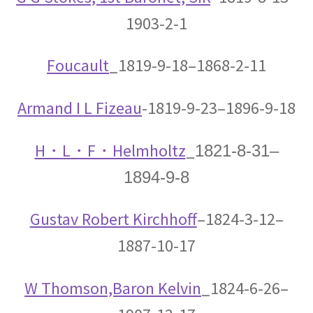
【場の理論をまとめ、電磁波が光速
1903-2-1
となる事を示した】
Foucault
_1819-9-18–1868-2-11
Armand I L Fizeau
-1819-9-23–1896-9-18
J・F・ジョリオ＝キューリー
【アルファ線を使いリン30を実現】
H・L・F・Helmholtz
_
1821-8-31–
1894-9-8
J・J・サクライ
Gustav Robert Kirchhoff
–1824-3-12–
【ハーバードを首席で卒業し49歳で夭折した天
1887-10-17
才物理学者】
W Thomson,Baron Kelvin
_1824-6-26–