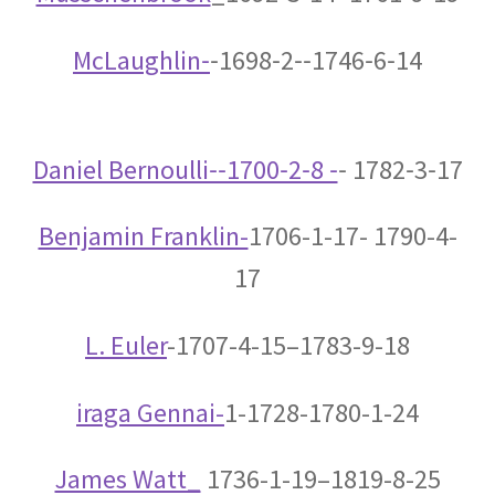
A・H・ルイ・フィゾー
McLaughlin‐
‐1698‐2‐‐1746‐6‐14
【光速度を始めて測定｜ドップラー効果を考
察】
Daniel Bernoulli‐‐1700‐2‐8 ‐
‐ 1782‐3‐17
A・J・フレネル
Benjamin Franklin-
1706-1-17- 1790-4-
【光が横波であると説明しての偏向
17
や屈折を説明】
L. Euler
-1707-4-15–1783-9-18
iraga Gennai-
1-1728-1780-1-24
B・D・ジョゼフソン
【量子力学的効果をデバイスで具現化】
James Watt_
1736-1-19–1819-8-25