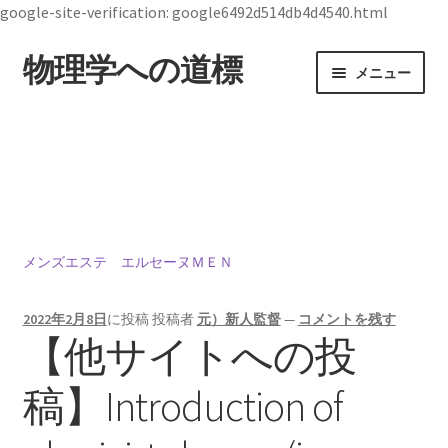
google-site-verification: google6492d514db4d4540.html
物理学への道標
ナ
コ
メニュー
ビ
ン
ゲ
テ
ホーム
ー
ン
シ
ツ
19世紀生まれの
ョ
へ
物理学者のまとめ
ン
ス
へ
キ
ス
ッ
メンズエステ エルセーヌＭＥＮ
ジョン・スチュワート・ベル
キ
プ
【1928年7月28日 ～1990年10月1日】— 量子世界
ッ
2022年2月8日
に投稿
投稿者
元）新人監督
—
コメントを残す
の常識を問い直した理論物理学者 —
プ
【他サイトへの投
稿】Introduction of
デモクリトス