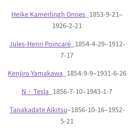
Heike Kamerlingh Onnes
_1853-9-21–
1926-2-21
P・V・ミュッセンブルーク
【ライデン瓶を発明し静電気の基礎を確立】
Jules-Henri Poincaré
_1854-4-29–1912-
7-17
P・ショーァ
Kenjiro Yamakawa
_1854-9-9–1931-6-26
【Peter Williston Shor, 1959/8/14-量子暗号を揺る
がす男】
N・
Tesla
_1856-7-10–1943-1-7
Tanakadate Aikitsu
–1856-10-16–1952-
R・J・E・クラウジウス
5-21
【熱力学の第一法則を定めエントロピーを定義