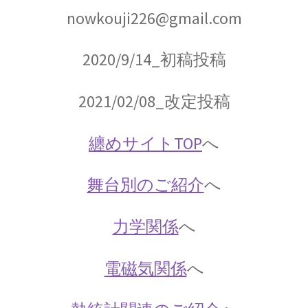
nowkouji226@gmail.com
【三角法を考案し天動説の体系を考案】
2020/9/14_初稿投稿
クリスティアーン・ホイヘンス
2021/02/08
_改定投稿
【オランダ物理学の黎明期に光学を研究】
纏めサイトTOP
へ
舞台別のご紹介
へ
グラーツ大学：Universität Graz
関連の物理学者・シュレディンガー等
力学関係
へ
電磁気関係
へ
ケンブリッジ大関連の物理学者
ハーディ、リトルウッド、ディラック、オッペ