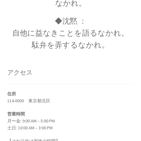
なかれ。
◆沈黙 ：
歴史的な集合写真
自他に益なきことを語るなかれ。
駄弁を弄するなかれ。
1927年10月開催
【第五回ソルベー会議】
アクセス
住所
114-0000 東京都北区
Ａ＝マリ・アンペール
【電流の仕組みを分かり易く実験で説明】
営業時間
月〜金: 9:00 AM – 5:00 PM
土日: 10:00 AM – 3:00 PM
【それ以外は家族の時間】