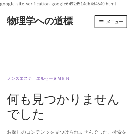
google-site-verification: google6492d514db4d4540.html
物理学への道標
ナ
コ
メニュー
ビ
ン
ゲ
テ
ホーム
ー
ン
シ
ツ
19世紀生まれの
ョ
へ
物理学者のまとめ
ン
ス
へ
キ
ス
ッ
メンズエステ エルセーヌＭＥＮ
ジョン・スチュワート・ベル
キ
プ
【1928年7月28日 ～1990年10月1日】— 量子世界
ッ
何も見つかりません
の常識を問い直した理論物理学者 —
プ
でした
デモクリトス
お探しのコンテンツを見つけられませんでした。検索を