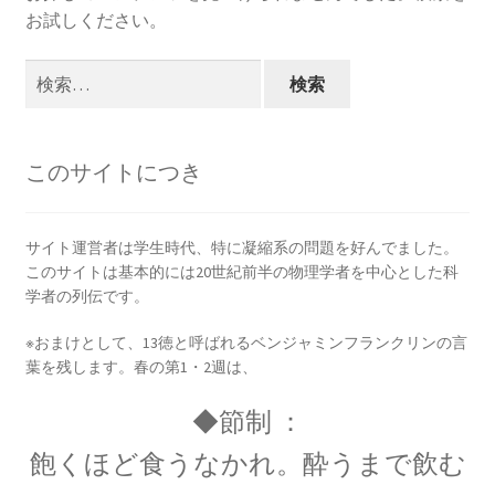
【インドまで出かけて見聞を広め、
お試しください。
原子・統計を始めた賢人】
検
索:
ピタゴラス: Pythagoras
このサイトにつき
【謎に満ちた数と幾何学の創始者】
サイト運営者は学生時代、特に凝縮系の問題を好んでました。
このサイトは基本的には20世紀前半の物理学者を中心とした科
フォン・ノイマン
学者の列伝です。
【映画作品「博士の異常な愛情」のモデル‗ノ
イマン型PC開発】
※おまけとして、13徳と呼ばれるベンジャミンフランクリンの言
葉を残します。春の第1・2週は、
◆節制 ：
トマス・ヤング
飽くほど食うなかれ。酔うまで飲む
【 医学の視点から光の波動説を発展｜三原色の提唱】