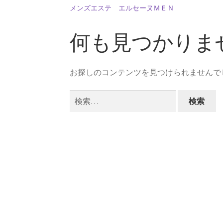
メンズエステ エルセーヌＭＥＮ
何も見つかりま
【インドまで出かけて見聞
お探しのコンテンツを見つけられませんで
フォン・ノイ
検
【映画作品「博士の異常な愛情」の
索:
歴史的な集合写
1927年10月開催
【第五回ソルベー会議】