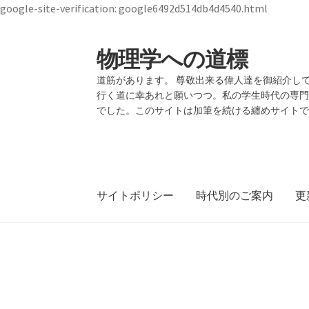
google-site-verification: google6492d514db4d4540.html
物理学への道標
ナ
コ
ビ
ン
道筋があります。 尊敬出来る偉人達を御紹介して
ゲ
テ
行く道に幸あれと願いつつ。私の学生時代の専
ー
ン
でした。このサイトは加筆を続ける纏めサイト
シ
ツ
ョ
へ
ン
ス
へ
キ
ス
ッ
サイトポリシー
時代別のご案内
更
キ
プ
ッ
プ
19世紀生まれの
【1928年7月
ホーム
物理学者のまとめ