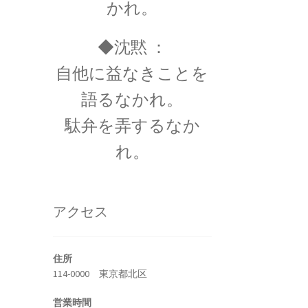
かれ。
◆沈黙 ：
自他に益なきことを
トピック】
語るなかれ。
勲について
スの叙勲・など】
駄弁を弄するなか
れ。
・ルイ・フィゾー
アクセス
定｜ドップラー効果を考察】
住所
114-0000 東京都北区
営業時間
ゼフソン