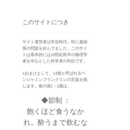
ピタゴラス: Pythagoras
このサイトにつき
満ちた数と幾何学の創始者】
サイト運営者は学生時代、特に凝縮
系の問題を好んでました。このサイ
ヤング
トは基本的には20世紀前半の物理学
説を発展｜三原色の提唱】
者を中心とした科学者の列伝です。
※おまけとして、13徳と呼ばれるベ
ンジャミンフランクリンの言葉を残
します。春の第1・2週は、
◆節制 ：
飽くほど食うなか
7世紀生まれの
18世紀生まれの
れ。酔うまで飲むな
理学者のまとめ
物理学者のまとめ