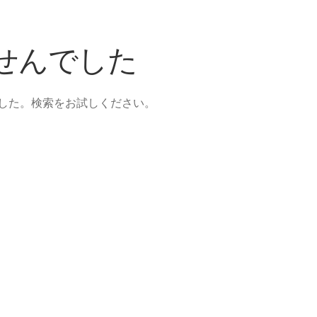
デモクリトス
せんでした
を広め、原子・統計を始めた賢人】
【謎に
した。検索をお試しください。
マン
トマス・
モデル‗ノイマン型PC開発】
【 医学の視点から光の波動
真
Ａ＝マリ・アンペール
1
【電流の仕組みを分かり易く実験で説明】
物