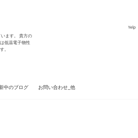
Yelp
います。 貴方の
門は低温電子物性
です。
新中のブログ
お問い合わせ_他
ジョン・スチュワート・ベル
28日 ～1990年10月1日】— 量子世界の常識を問い直し