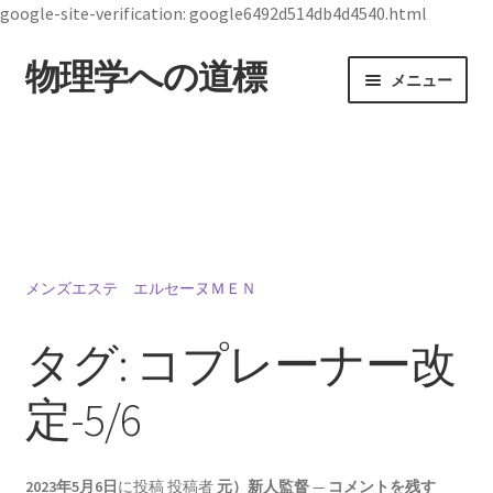
google-site-verification: google6492d514db4d4540.html
物理学への道標
ナ
コ
メニュー
ビ
ン
ゲ
テ
ホーム
ー
ン
シ
ツ
19世紀生まれの
ョ
へ
物理学者のまとめ
ン
ス
へ
キ
ス
ッ
メンズエステ エルセーヌＭＥＮ
ジョン・スチュワート・ベル
キ
プ
【1928年7月28日 ～1990年10月1日】— 量子世界
ッ
タグ:
コプレーナー改
の常識を問い直した理論物理学者 —
プ
定-5/6
デモクリトス
2023年5月6日
に投稿
投稿者
元）新人監督
—
コメントを残す