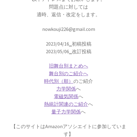
G・R・キルヒホフ
問題点に対しては
【反射熱と放射エネルギーと電気回路でそれぞ
適時、返信・改定をします。
れ法則を確立】
nowkouji226@gmail.com
2023/04/16‗初稿投稿
2023/05/06‗改訂投稿
G・オーム
【抵抗値の単位｜オームの法則：E=RI】
旧舞台別まとめへ
舞台別のご紹介へ
時代別（順）
のご紹介
力学関係
へ
H・アルプレヒト・ベーテ
電磁気関係
へ
【星の進化を考え、また原子核反応を考えた】
熱統計関連のご紹介
へ
量子力学関係
へ
【このサイトはAmazonアソシエイトに参加していま
J・C・マクスウェル
す】