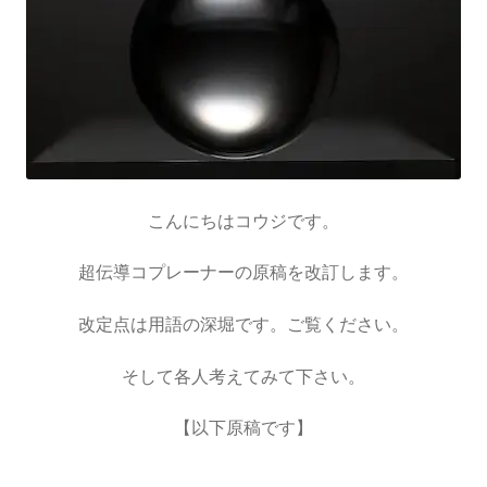
歴史的な集合写真
1927年10月開催
【第五回ソルベー会議】
こんにちはコウジです。
超伝導コプレーナーの原稿を改訂します。
改定点は用語の深堀です。ご覧ください。
Ａ＝マリ・アンペール
そして各人考えてみて下さい。
【電流の仕組みを分かり易く実験で説明】
【以下原稿です】