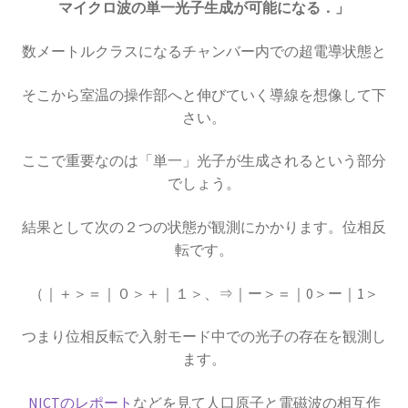
マイクロ波の単一光子生成が可能になる．」
数メートルクラスになるチャンバー内での超電導状態と
C・A・ドップラー
そこから室温の操作部へと伸びていく導線を想像して下
【ドップラー効果を定式化したオーストリア
さい。
人】
ここで重要なのは「単一」光子が生成されるという部分
でしょう。
D・J・ボーム
結果として次の２つの状態が観測にかかります。位相反
_【マンハッタン計画に参画しボーム解釈を提唱】
転です。
（｜＋＞＝｜０＞＋｜１＞、⇒｜ー＞＝｜0＞ー｜1＞
つまり位相反転で入射モード中での光子の存在を観測し
E・O・ローレンス
ます。
【サイクロトロンを発明し人工放射
性元素を実現】
NICTのレポート
などを見て人口原子と電磁波の相互作