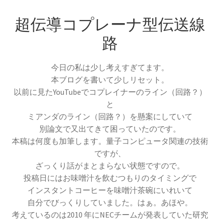
17世紀生まれの
超伝導コプレーナ型伝送線
物理学者のまとめ
路
今日の私は少し考えすぎてます。
18世紀生まれの
本ブログを書いて少しリセット。
物理学者のまとめ
以前に見たYouTubeでコプレイナーのライン（回路？）
と
ミアンダのライン（回路？）を懸案にしていて
別論文で又出てきて困っていたのです。
20世紀生まれの
本稿は何度も加筆します。量子コンピュータ関連の技術
物理学者の纏め
ですが、
ざっくり話がまとまらない状態ですので。
投稿日にはお味噌汁を飲むつもりのタイミングで
インスタントコーヒーを味噌汁茶碗にいれいて
自分でびっくりしていました。はぁ。あほや。
【変動磁場_誘導
レンツ_Heinrich Friedrich Emil Lenz
考えているのは2010 年にNECチームが発表していた研究