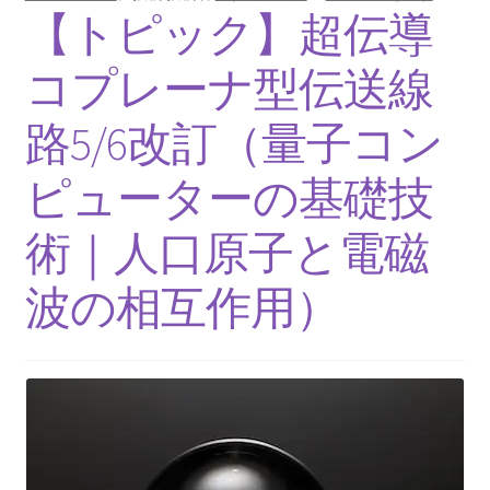
【インドまで出かけて見聞を広め、
【トピック】超伝導
原子・統計を始めた賢人】
コプレーナ型伝送線
路5/6改訂（量子コン
ピタゴラス: Pythagoras
ピューターの基礎技
【謎に満ちた数と幾何学の創始者】
術｜人口原子と電磁
フォン・ノイマン
波の相互作用）
【映画作品「博士の異常な愛情」のモデル‗ノ
イマン型PC開発】
トマス・ヤング
【 医学の視点から光の波動説を発展｜三原色の提唱】