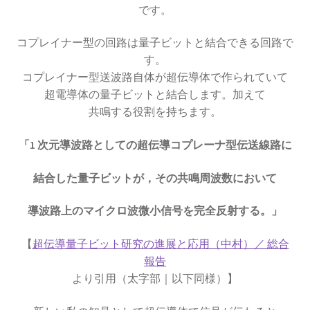
起電力を法則化】
です。
コプレイナー型の回路は量子ビットと結合できる回路で
す。
コプレイナー型送波路自体が超伝導体で作られていて
【トピック】
超電導体の量子ビットと結合します。加えて
受勲について
共鳴する役割を持ちます。
【イギリスの叙勲・など】
「1 次元導波路としての超伝導コプレーナ型伝送線路に
結合した量子ビットが，その共鳴周波数において
A・A・マイケルソン
導波路上のマイクロ波微小信号を完全反射する。」
【稀代の実験｜エーテルを想定した
【
超伝導量子ビット研究の進展と応用（中村）／ 総合
干渉実験を実施】
報告
より引用（太字部｜以下同様）】