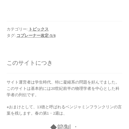
【場の理論をまとめ、電磁波が光速
となる事を示した】
カテゴリー:
トピックス
タグ:
コプレーナー改定-5/6
J・F・ジョリオ＝キューリー
【アルファ線を使いリン30を実現】
このサイトにつき
サイト運営者は学生時代、特に凝縮系の問題を好んでました。
J・J・サクライ
このサイトは基本的には20世紀前半の物理学者を中心とした科
学者の列伝です。
【ハーバードを首席で卒業し49歳で夭折した天
才物理学者】
※おまけとして、13徳と呼ばれるベンジャミンフランクリンの言
葉を残します。春の第1・2週は、
◆節制 ：