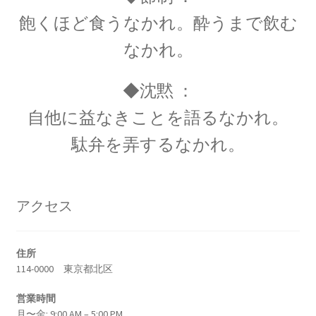
J・J・トムソン
飽くほど食うなかれ。酔うまで飲む
‗【電子の単位を明確にして同位体
なかれ。
を示した優れた実験家】
◆沈黙 ：
自他に益なきことを語るなかれ。
駄弁を弄するなかれ。
J・P・ジュール
【ジュールの法則｜熱の仕事当量の数値化】
アクセス
J・R・マイヤー
住所
【熱と仕事の変換｜エネルギーの概念の確立に
114-0000 東京都北区
貢献】
営業時間
月〜金: 9:00 AM – 5:00 PM