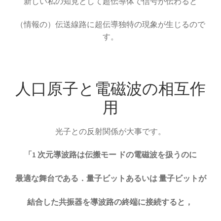
新しい私の知見として超伝導体で信号が伝わると
A・H・ルイ・フィゾー
（情報の）伝送線路に超伝導独特の現象が生じるので
【光速度を始めて測定｜ドップラー効果を考
す。
察】
人口原子と電磁波の相互作
用
A・J・フレネル
【光が横波であると説明しての偏向
光子との反射関係が大事です。
や屈折を説明】
「1 次元導波路は伝搬モー ドの電磁波を扱うのに
最適な舞台である．量子ビットあるいは 量子ビットが
B・D・ジョゼフソン
結合した共振器を導波路の終端に接続すると，
【量子力学的効果をデバイスで具現化】