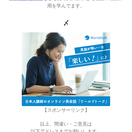
用を学んでます。
〆
E・W・モーリー
【アメリカで稀代の実験家が光速度
に関する事実を実験検証】
F・W・マイスナー
【ベルリン生まれの物理学者｜磁性を使って超
電導現象を説明】
【スポンサーリンク】
以上、間違い・ご意見は
以下アドレスまでお願いします。