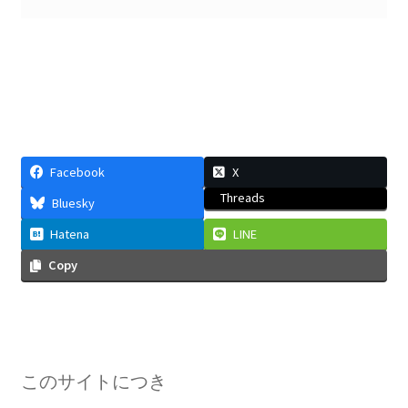
C・A・ドップラー
【ドップラー効果を定式化したオーストリア
人】
Facebook
X
Threads
Bluesky
D・J・ボーム
Hatena
LINE
_【マンハッタン計画に参画しボーム解釈を提唱】
Copy
E・O・ローレンス
【サイクロトロンを発明し人工放射
このサイトにつき
性元素を実現】