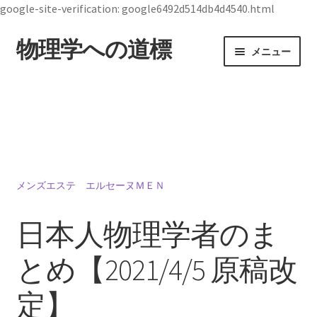
google-site-verification: google6492d514db4d4540.html
物理学への道標
ナ
コ
メニュー
ビ
ン
ゲ
テ
ホーム
ー
ン
シ
ツ
19世紀生まれの
ョ
へ
物理学者のまとめ
ン
ス
へ
キ
ス
ッ
メンズエステ エルセーヌＭＥＮ
ジョン・スチュワート・ベル
キ
プ
【1928年7月28日 ～1990年10月1日】— 量子世界
ッ
日本人物理学者のま
の常識を問い直した理論物理学者 —
プ
とめ【2021/4/5 原稿改
定】
デモクリトス