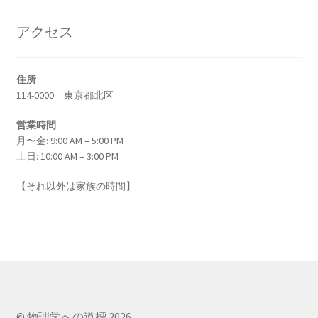
G・R・キルヒホフ
【反射熱と放射エネルギーと電気回路でそれぞ
アクセス
れ法則を確立】
住所
114-0000 東京都北区
G・オーム
営業時間
【抵抗値の単位｜オームの法則：E=RI】
月〜金: 9:00 AM – 5:00 PM
土日: 10:00 AM – 3:00 PM
【それ以外は家族の時間】
H・アルプレヒト・ベーテ
【星の進化を考え、また原子核反応を考えた】
J・C・マクスウェル
© 物理学への道標 2026