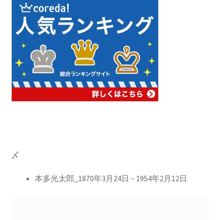
A・H・ルイ・フィゾー
【光速度を始めて測定｜ドップラー効果を考
察】
A・J・フレネル
【光が横波であると説明しての偏向
や屈折を説明】
〆
本多光太郎_1870年3月24日 ~ 1954年2月12日
B・D・ジョゼフソン
【量子力学的効果をデバイスで具現化】