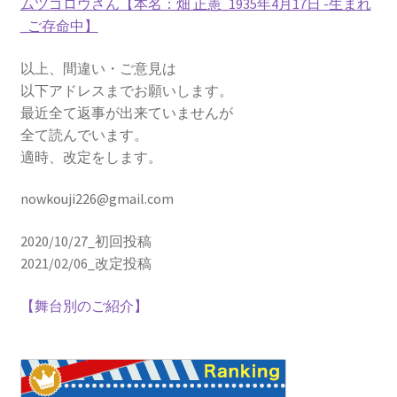
ムツゴロウさん【
本名：畑 正憲_1935年4月17日 -生まれ
起電力を法則化】
_ご存命中
】
以上、間違い・ご意見は
以下アドレスまでお願いします。
【トピック】
最近全て返事が出来ていませんが
全て読んでいます。
受勲について
適時、改定をします。
【イギリスの叙勲・など】
nowkouji226@gmail.com
2020/10/27_初回投稿
2021/02/06_改定投稿
A・A・マイケルソン
【稀代の実験｜エーテルを想定した
【舞台別のご紹介】
干渉実験を実施】