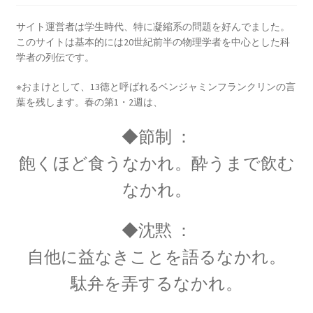
サイト運営者は学生時代、特に凝縮系の問題を好んでました。
このサイトは基本的には20世紀前半の物理学者を中心とした科
学者の列伝です。
E・W・モーリー
※おまけとして、13徳と呼ばれるベンジャミンフランクリンの言
【アメリカで稀代の実験家が光速度
葉を残します。春の第1・2週は、
に関する事実を実験検証】
◆節制 ：
飽くほど食うなかれ。酔うまで飲む
なかれ。
F・W・マイスナー
【ベルリン生まれの物理学者｜磁性を使って超
◆沈黙 ：
電導現象を説明】
自他に益なきことを語るなかれ。
駄弁を弄するなかれ。