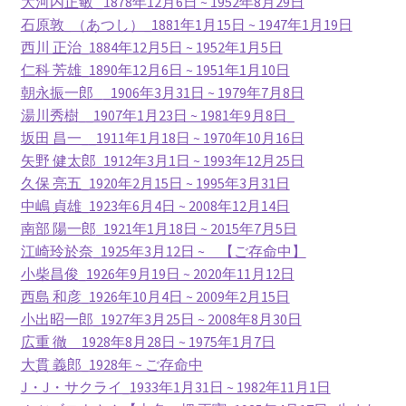
大河内正敏 _
1878年12月6日 ~ 1952年8月29日
17世紀生まれの
石原敦_
（あつし）_1881年1月15日 ~ 1947年1月19日
物理学者のまとめ
西川 正治_
1884年12月5日 ~ 1952年1月5日
仁科 芳雄_
1890年12月6日 ~ 1951年1月10日
朝永振一郎_
_1906年3月31日 ~ 1979年7月8日
湯川秀樹_
_1907年1月23日 ~ 1981年9月8日_
18世紀生まれの
坂田 昌一_
_1911年1月18日 ~ 1970年10月16日
物理学者のまとめ
矢野 健太郎_
1912年3月1日 ~ 1993年12月25日
久保 亮五_
1920年2月15日 ~ 1995年3月31日
中嶋 貞雄_
1923年6月4日 ~ 2008年12月14日
南部 陽一郎
_1921年1月18日 ~ 2015年7月5日
20世紀生まれの
江崎玲於奈
_1925年3月12日 ~ 【ご存命中】
物理学者の纏め
小柴昌俊_
1926年9月19日 ~ 2020年11月12日
西島 和彦_
1926年10月4日 ~ 2009年2月15日
小出昭一郎_
1927年3月25日 ~ 2008年8月30日
広重 徹
1928年8月28日 ~ 1975年1月7日
大貫 義郎_
1928年 ~ ご存命中
J・J・サクライ_
1933年1月31日 ~ 1982年11月1日
【変動磁場_誘導
レンツ_Heinrich Friedrich Emil Lenz