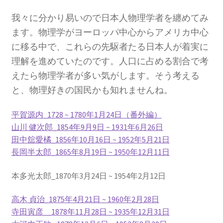
我々に分かり易いので日本人物理学者を纏めてみ
ます。物理学がヨーロッパ中心からアメリカ中心
歴史的な集合写真
に移る中で、これらの先駆者たる日本人が着実に
理解を進めていたのです。人口に占める割合で考
1927年10月開催
えたら物理学者が多い気がします。そう考える
と、物理好きの国民かも知れませんね。
【第五回ソルベー会議】
平賀源内
_1728 ~ 1780年1月24日（番外編）
山川 健次郎_
1854年9月9日 ~ 1931年6月26日
田中舘愛橘
_1856年10月16日 ~ 1952年5月21日
長岡半太郎
_1865年8月19日 ~ 1950年12月11日
Ａ＝マリ・アンペール
本多光太郎_1870年3月24日 ~ 1954年2月12日
【電流の仕組みを分かり易く実験で説明】
高木 貞治_
1875年4月21日 ~ 1960年2月28日
寺田寅彦_
_1878年11月28日 ~ 1935年12月31日