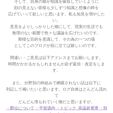
そして、自身の娘が知識を吸収していくように
起電力を法則化】
顔の見えない皆様も少しずつ知識と想像の枠を
広げていって欲しいと思います。私も知見を増やした
い。
意見をよりしっかりした物にして、現実の生活でも
【トピック】
無理のない範囲で色々な議論を広げたいのです。
受勲について
斯様な目的を意識して、その為の一つの場
としてこのブログが役に立てば嬉しいのです。
【イギリスの叙勲・など】
間違い・ご意見は以下アドレスまでお願いします。
時間がかかるかもしれませんが必ず返信・改定をしま
す。
A・A・マイケルソン
【稀代の実験｜エーテルを想定した
また、分野別の枠組みで網羅されない話は以下に
列記して補いたいと思います。ログ自体はどんどん流れ
干渉実験を実施】
て
どんどん埋もれていく物だと思いますが。
・爵位について
・平賀源内
・トピック_高温超電導
・別