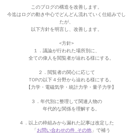
このブログの構造を改善します。
今迄はログの動き中心でどんどん流れていく仕組みでし
歴史的な集合写真
たが、
以下方針を明言し、改善します。
1927年10月開催
<方針>
１．議論が行われた場所別に、
【第五回ソルベー会議】
全ての偉人を閲覧者が辿れる様にする。
２．閲覧者の関心に応じて
TOPの以下４分野から辿れる様にする。
【力学・電磁気学・統計力学・量子力学】
Ａ＝マリ・アンペール
３．年代別に整理して関連人物の
【電流の仕組みを分かり易く実験で説明】
年代的な関係を理解する。
４．以上の枠組みから漏れた記事は改定した
「
お問い合わせの件_その他
」で補う