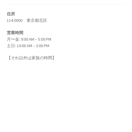
G・R・キルヒホフ
【反射熱と放射エネルギーと電気回路でそれぞ
住所
れ法則を確立】
114-0000 東京都北区
営業時間
月〜金: 9:00 AM – 5:00 PM
土日: 10:00 AM – 3:00 PM
G・オーム
【抵抗値の単位｜オームの法則：E=RI】
【それ以外は家族の時間】
H・アルプレヒト・ベーテ
【星の進化を考え、また原子核反応を考えた】
© 物理学への道標 2026
Built with Storefront
.
J・C・マクスウェル