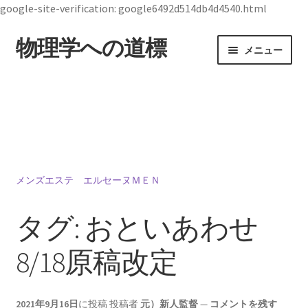
google-site-verification: google6492d514db4d4540.html
物理学への道標
ナ
コ
メニュー
ビ
ン
ゲ
テ
ホーム
ー
ン
シ
ツ
19世紀生まれの
ョ
へ
物理学者のまとめ
ン
ス
へ
キ
ス
ッ
メンズエステ エルセーヌＭＥＮ
ジョン・スチュワート・ベル
キ
プ
【1928年7月28日 ～1990年10月1日】— 量子世界
ッ
タグ:
おといあわせ
の常識を問い直した理論物理学者 —
プ
8/18原稿改定
デモクリトス
2021年9月16日
に投稿
投稿者
元）新人監督
—
コメントを残す