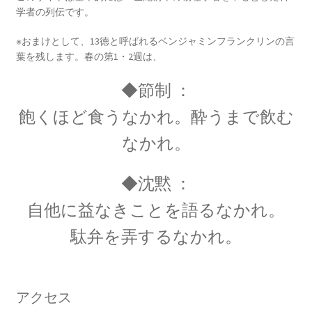
学者の列伝です。
※おまけとして、13徳と呼ばれるベンジャミンフランクリンの言
葉を残します。春の第1・2週は、
E・W・モーリー
◆節制 ：
【アメリカで稀代の実験家が光速度
飽くほど食うなかれ。酔うまで飲む
に関する事実を実験検証】
なかれ。
◆沈黙 ：
F・W・マイスナー
自他に益なきことを語るなかれ。
【ベルリン生まれの物理学者｜磁性を使って超
駄弁を弄するなかれ。
電導現象を説明】
アクセス