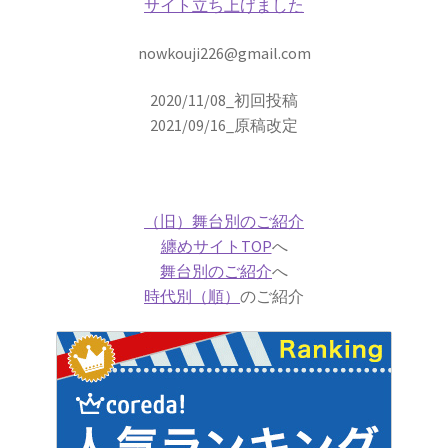
サイト立ち上げました
A・H・ルイ・フィゾー
nowkouji226@gmail.com
【光速度を始めて測定｜ドップラー効果を考
察】
2020/11/08_初回投稿
2021/09/16_原稿改定
A・J・フレネル
（旧）舞台別のご紹介
【光が横波であると説明しての偏向
纏めサイトTOP
へ
舞台別のご紹介
へ
や屈折を説明】
時代別（順）
のご紹介
B・D・ジョゼフソン
【量子力学的効果をデバイスで具現化】