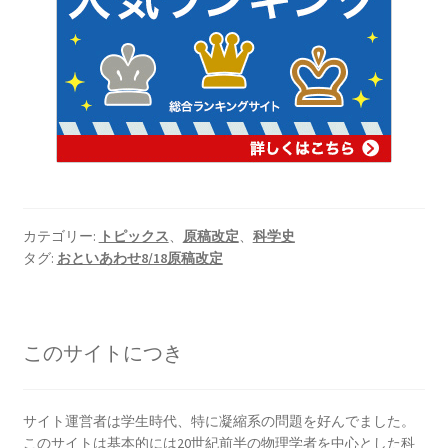
C・A・ドップラー
【ドップラー効果を定式化したオーストリア
人】
カテゴリー:
トピックス
、
原稿改定
、
科学史
D・J・ボーム
タグ:
おといあわせ8/18原稿改定
_【マンハッタン計画に参画しボーム解釈を提唱】
このサイトにつき
E・O・ローレンス
【サイクロトロンを発明し人工放射
サイト運営者は学生時代、特に凝縮系の問題を好んでました。
性元素を実現】
このサイトは基本的には20世紀前半の物理学者を中心とした科