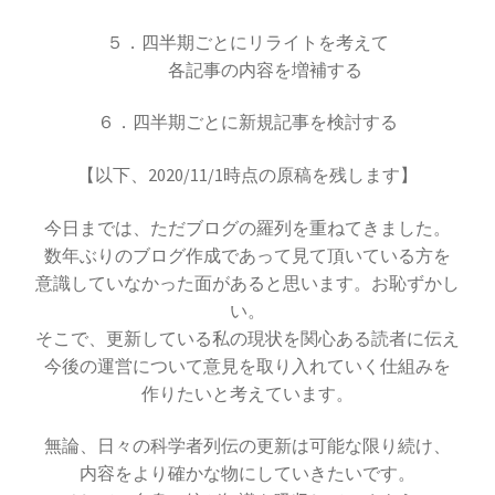
17世紀生まれの
５．四半期ごとにリライトを考えて
物理学者のまとめ
各記事の内容を増補する
６．四半期ごとに新規記事を検討する
18世紀生まれの
【以下、2020/11/1時点の原稿を残します】
物理学者のまとめ
今日までは、ただブログの羅列を重ねてきました。
数年ぶりのブログ作成であって見て頂いている方を
意識していなかった面があると思います。お恥ずかし
20世紀生まれの
い。
物理学者の纏め
そこで、更新している私の現状を関心ある読者に伝え
今後の運営について意見を取り入れていく仕組みを
作りたいと考えています。
無論、日々の科学者列伝の更新は可能な限り続け、
内容をより確かな物にしていきたいです。
【変動磁場_誘導
レンツ_Heinrich Friedrich Emil Lenz