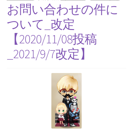
【インドまで出かけて見聞を広め、
お問い合わせの件に
原子・統計を始めた賢人】
ついて_改定
【2020/11/08投稿
ピタゴラス: Pythagoras
_2021/9/7改定】
【謎に満ちた数と幾何学の創始者】
フォン・ノイマン
【映画作品「博士の異常な愛情」のモデル‗ノ
イマン型PC開発】
トマス・ヤング
【 医学の視点から光の波動説を発展｜三原色の提唱】