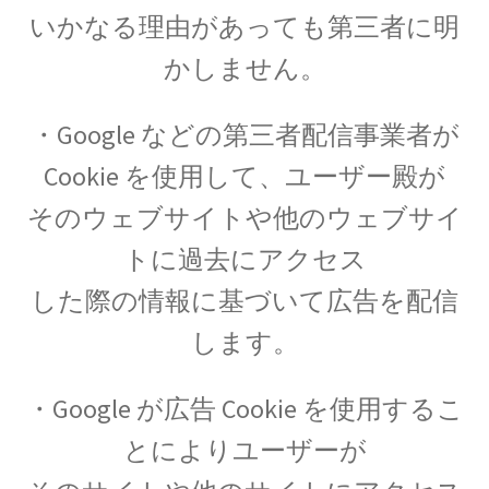
いかなる理由があっても第三者に明
かしません。
アルキメデス
・Google などの第三者配信事業者が
【兵器を発案し円周率を推定（幾何
Cookie を使用して、ユーザー殿が
学的考察）した多彩な人】
そのウェブサイトや他のウェブサイ
トに過去にアクセス
した際の情報に基づいて広告を配信
アレクサンダー・グラハム・ベル
します。
【Alexander Graham Bell‗1847年3月3日 ～1922年
8月2日】 — 声を「距離」から解放した発明家 —
・Google が広告 Cookie を使用するこ
とによりユーザーが