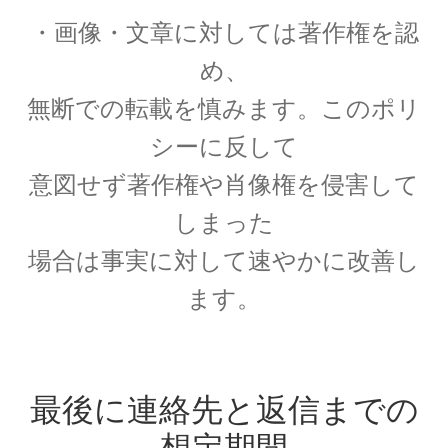
ウィリアム・トムソン
・画像・文章に対しては著作権を認
【B・K OM, GCVO, PC, PRS, PRSE】
め、
無断での転載を慎みます。このポリ
シーに反して
ウィーン大学（Universität Wien)
関係【独語圏最古の大学】
意図せず著作権や肖像権を侵害して
しまった
場合は事実に対して速やかに改善し
エドウィン・パウエル・ハッブル
ます。
_【赤方偏移を示し膨張宇宙論を論じ
ました】
最後に連絡先と返信までの