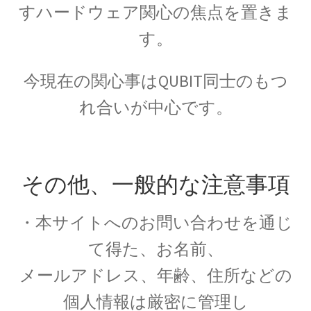
【幾何学的に微積分を考えニュートンを育て
すハードウェア関心の焦点を置きま
た】
す。
アイナー・ヘルツシュプルング
今現在の関心事はQUBIT同士のもつ
‗【H‐R図で恒星を整理して星の明るさと表面温度を考察】
れ合いが中心です。
アウグスト・ピカール
その他、一般的な注意事項
【深海と成層圏に挑んだ物理学者にして冒険
家】
・本サイトへのお問い合わせを通じ
て得た、お名前、
メールアドレス、年齢、住所などの
アメリカ関係の物理学者のまとめ
ベンジャミンフランクリンからファインマン他
個人情報は厳密に管理し