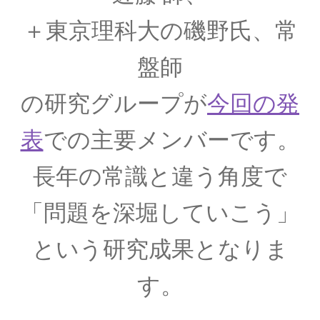
カール・セーガン：Carl Edward Sagan
＋東京理科大の磯野氏、常
【星の進化を考察】
盤師
の研究グループが
今回の発
ガリレオ・ガリレイ
【近代科学の父、天文学の父｜数学的モデルを
表
での主要メンバーです。
作り実験】
長年の常識と違う角度で
「問題を深堀していこう」
ギブズ
”a physicist must be partially sane”
という研究成果となりま
す。
クラウディオス・プトレマイオス