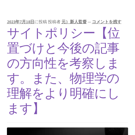
J・J・トムソン
‗【電子の単位を明確にして同位体
2023年7月18日
に投稿
投稿者
元）新人監督
—
コメントを残す
を示した優れた実験家】
サイトポリシー【位
置づけと今後の記事
の方向性を考察しま
J・P・ジュール
【ジュールの法則｜熱の仕事当量の数値化】
す。また、物理学の
理解をより明確にし
J・R・マイヤー
ます】
【熱と仕事の変換｜エネルギーの概念の確立に
貢献】