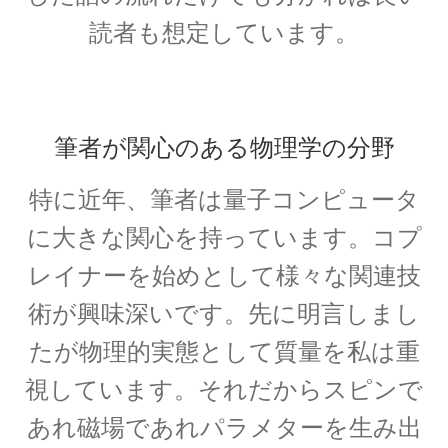
した】
読者も想定しています。
アイザック・アシモフ
【「ロボット3原則」で有名なSF作家】
筆者が関心のある物理学の分野
特に近年、筆者は量子コンピュータ
に大きな関心を持っています。コプ
アイザック・ニュートン
【微積分を駆使して空間・時間・力
レイナーを始めとして様々な関連技
を明確に定式化】
術が興味深いです。先に明言しまし
たが物理的実態として質量を私は重
視しています。それだからスピンで
あれ磁場であれパラメターを生み出
アイザック・バロー