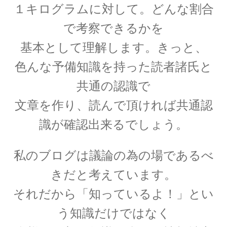
１キログラムに対して。どんな割合
【第一回のノーベル賞受賞者・電子の蛍光現象
で考察できるかを
を実用化】
基本として理解します。きっと、
色んな予備知識を持った読者諸氏と
共通の認識で
W・C・ヴィーン
文章を作り、読んで頂ければ共通認
【黒体放射の研究やウィーンの法則
識が確認出来るでしょう。
をもたらした物性研究の先駆者】
私のブログは議論の為の場であるべ
きだと考えています。
W・E・パウリ
それだから「知っているよ！」とい
【微細定数 1/137.036…｜新たな概念として排他
律とパリティーを発見】
う知識だけではなく