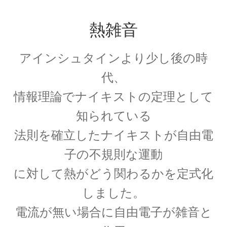
A・H・ルイ・フィゾー
熱雑音
【光速度を始めて測定｜ドップラー効果を考
察】
アインシュタインより少し後の時
代、
情報理論でナイキストの定理として
A・J・フレネル
知られている
【光が横波であると説明しての偏向
法則を確立したナイキストが自由電
や屈折を説明】
子の不規則な運動
に対して熱がどう関わるかを定式化
しました。
B・D・ジョゼフソン
電流が無い場合に自由電子が雑音と
【量子力学的効果をデバイスで具現化】