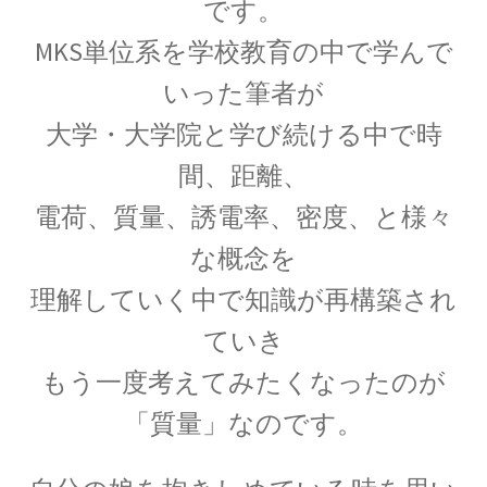
です。
MKS単位系を学校教育の中で学んで
いった筆者が
P・V・ミュッセンブルーク
大学・大学院と学び続ける中で時
【ライデン瓶を発明し静電気の基礎を確立】
間、距離、
電荷、質量、誘電率、密度、と様々
P・ショーァ
な概念を
【Peter Williston Shor, 1959/8/14-量子暗号を揺る
理解していく中で知識が再構築され
がす男】
ていき
もう一度考えてみたくなったのが
「質量」なのです。
R・J・E・クラウジウス
【熱力学の第一法則を定めエントロピーを定義