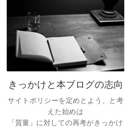
J・チャドウィック
【中性子を発見しガン治療に応用｜マンハッタ
ン計画でのリーダー】
K・シュヴァルツシルト
‗【相対性理論から 重力場を記述したドイツ人｜シュヴァルツシルト
半径】
きっかけと本ブログの志向
サイトポリシーを定めとよう、と考
L・オイラー
えた始めは
【失明して単眼の巨人（サイクロプス）と呼ば
「質量」に対しての再考がきっかけ
れた｜自然対数を定式化】