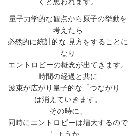
くと思われます。
量子力学的な観点から原子の挙動を
考えたら
E・W・モーリー
必然的に統計的な.見方をすることに
【アメリカで稀代の実験家が光速度
なり
に関する事実を実験検証】
エントロピーの概念が出てきます。
時間の経過と共に
波束が広がり量子的な「つながり」
F・W・マイスナー
【ベルリン生まれの物理学者｜磁性を使って超
は消えていきます。
電導現象を説明】
その時に、
同時にエントロピーは増大するので
しょうか。