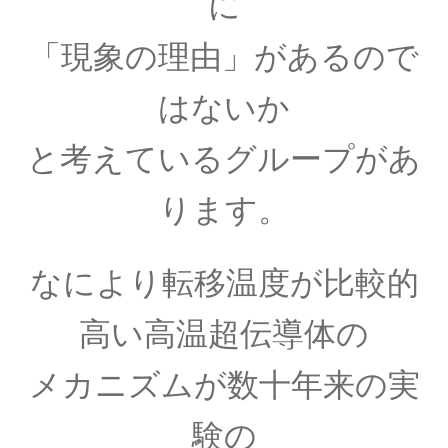
に
【産業革命時に蒸気機関を改良しフライフォイ
ールを発明】
「現象の理由」があるので
はないか
ジャック・C・シャルル
と考えているグループがあ
【温度と体積の関係を定式化｜水素の気球で有
ります
。
人飛行】
なにより転移温度が比較的
ジュネーヴ大学関連の物理学者のご紹介
高い高温超伝導体の
【特に天文学で有名です】
メカニズムが
数十年来の実
験の