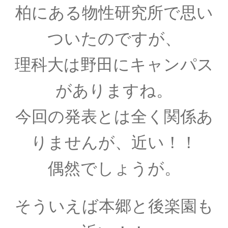
柏にある物性研究所で思い
【三角法を考案し天動説の体系を考案】
ついたのですが、
理科大は野田にキャンパス
クリスティアーン・ホイヘンス
【オランダ物理学の黎明期に光学を研究】
がありますね。
今回の発表とは全く関係あ
グラーツ大学：Universität Graz
りませんが、近い！！
関連の物理学者・シュレディンガー等
偶然でしょうが。
そういえば本郷と後楽園も
ケンブリッジ大関連の物理学者
ハーディ、リトルウッド、ディラック、オッペ