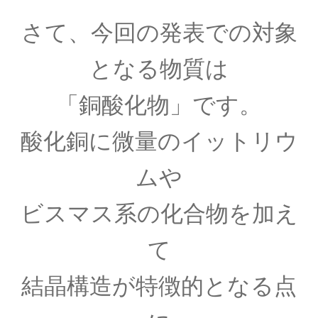
コリン・マクローリン
【ニュートンが紹介した人｜一般関
さて、今回の発表での対象
数の級数展開】
となる物質は
「銅酸化物」です。
サイト立ち上げましたという昔の記事
【サイト運営方針再確認】
酸化銅に微量のイットリウ
ムや
シャルル・ド・クーロン
ビスマス系の化合物を加え
【「ねじり天秤」での実験で微細な力を考察】
て
結晶構造が特徴的となる点
ジェームズ・ワット