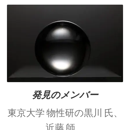
【ホイヘンス・ライデン瓶・ローレンツ・そし
て幾多の議論】
オリヴァー・ヘヴィサイド_
（Oliver Heaviside）【独学で電磁気学を発展さ
せた男】
発見のメンバー
オーストリア関係の物理学者
【統計力学・波動関数を育んだ国】
東京大学 物性研の黒川 氏、
近藤 師、