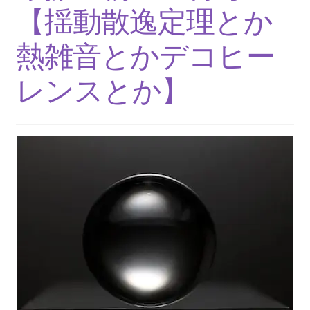
【インドまで出かけて見聞を広め、
【揺動散逸定理とか
原子・統計を始めた賢人】
熱雑音とかデコヒー
レンスとか】
ピタゴラス: Pythagoras
【謎に満ちた数と幾何学の創始者】
フォン・ノイマン
【映画作品「博士の異常な愛情」のモデル‗ノ
イマン型PC開発】
トマス・ヤング
【 医学の視点から光の波動説を発展｜三原色の提唱】