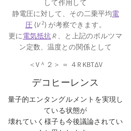
して作用して
静電圧に対して、その二乗平均
電
2
圧
⟨
V
⟩ が考察できます。
C・A・ドップラー
【ドップラー効果を定式化したオーストリア
更に
電気抵抗
R
、と上記のボルツマ
人】
ン定数、温度との関係として
＜V＾２＞ ＝ ４R KBTΔV
D・J・ボーム
_【マンハッタン計画に参画しボーム解釈を提唱】
デコヒーレンス
量子的エンタングルメントを実現し
ている状態が
E・O・ローレンス
【サイクロトロンを発明し人工放射
壊れていく様子も今後議論されてい
性元素を実現】