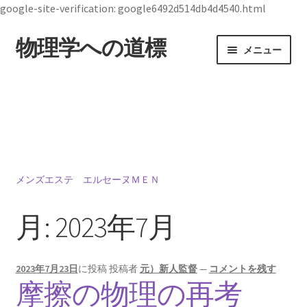
google-site-verification: google6492d514db4d4540.html
物理学への道標
ナ
コ
メニュー
ビ
ン
ゲ
テ
ホーム
ー
ン
シ
ツ
19世紀生まれの
ョ
へ
物理学者のまとめ
ン
ス
へ
キ
ス
ッ
メンズエステ エルセーヌＭＥＮ
ジョン・スチュワート・ベル
キ
プ
【1928年7月28日 ～1990年10月1日】— 量子世界
ッ
月:
2023年7月
の常識を問い直した理論物理学者 —
プ
2023年7月23日
に投稿
投稿者
元）新人監督
—
コメントを残す
摩擦の物理の再考
デモクリトス