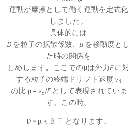
起電力を法則化】
運動が摩擦として働く運動を定式化
しました。
具体的には
【トピック】
D
を粒子の拡散係数、
μ
を移動度とし
受勲について
た時の関係を
【イギリスの叙勲・など】
しめします。ここでのμは外力
F
に対
する粒子の終端ドリフト速度
v
d
の比 μ =
v
/
F
として表現されていま
A・A・マイケルソン
d
【稀代の実験｜エーテルを想定した
す。この時、
干渉実験を実施】
D = μｋＢＴ となります。