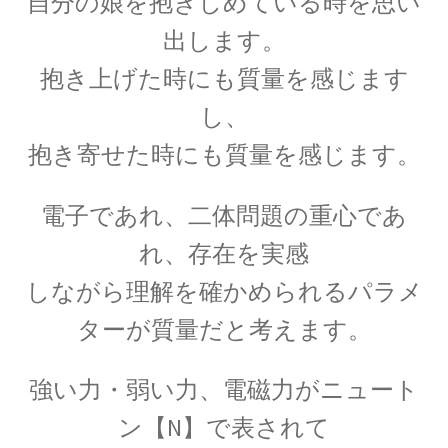
自分の娘を抱きしめている時を思い
｜エントロピー】
出します。
抱き上げた時にも質量を感じます
R・P・ファインマン
し、
【天才｜経路積分やファインマンダイヤ
抱き寄せた時にも質量を感じます。
グラムを考案】
電子であれ、二体問題の重心であ
れ、存在を実感
S・ナート・ボース
しながら理解を確かめられるパラメ
【インド独自の理解体系で学びボーズ粒子を定
ターが質量だと考えます。
式化】
強い力・弱い力、電磁力がニュート
ン【N】で表されて
W・C・レントゲン