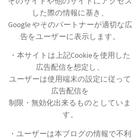
そのサイトや他のサイトにアクセス
アンリ・ポアンカレ
【数学・物理学・天文学で独自の領
した際の情報に基き、
域を開拓】
Google やそのパートナーが適切な広
告をユーザーに表示します。
・本サイトは上記Cookieを使用した
アーサー・コンプトン
【ガンマ線の散乱・吸収を研究｜粒子の波動性
広告配信を想定し、
と粒子性を研究】
ユーザーは使用端末の設定に従って
広告配信を
アーネスト・ラザフォード
制限・無効化出来るものとしていま
【原子模型を提唱した原子物理学の父】
す。
・ユーザーは本ブログの情報で不利