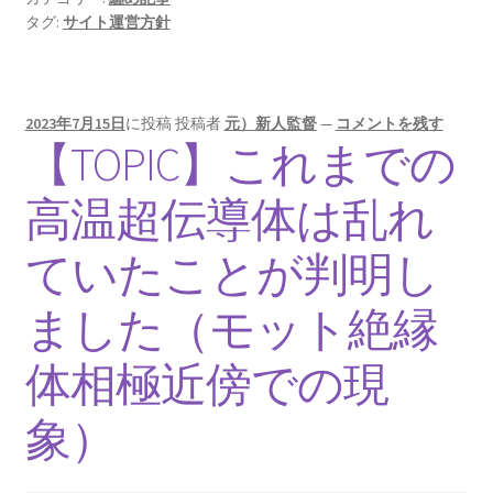
オックスフォード（OXFORD）
タグ:
サイト運営方針
大学関連の物理学者【英語圏最古】
2023年7月15日
に投稿
投稿者
元）新人監督
—
コメントを残す
【TOPIC】これまでの
オットー・シュテルン
【アインシュタインと同じくドイツを逃れた実
高温超伝導体は乱れ
験家】
ていたことが判明し
ました（モット絶縁
オットー・ハーン‗
体相極近傍での現
【1879年3月8日 – 1968年7月28日】
象）
オランダ関係の物理学者