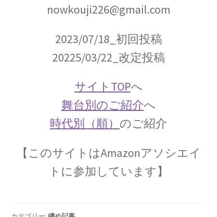
nowkouji226@gmail.com
エンリコ・フェルミ
【マンハッタン計画に参画し排他律に従う原理
2023/07/18_初回投稿
を構築した一人】
20225/03/22_改定投稿
サイトTOP
へ
エヴァリスト・ガロア（Évariste Galois)
舞台別のご紹介
へ
【数学者にして革命家_体論や群論を確立】
時代別（順）
のご紹介
【このサイトはAmazonアソシエイ
エヴァリスト・ガロア（Évariste Galois)
トに参加しています】
【数学者にして革命家_体論や群論を確立】
カテゴリー:
纏め記事