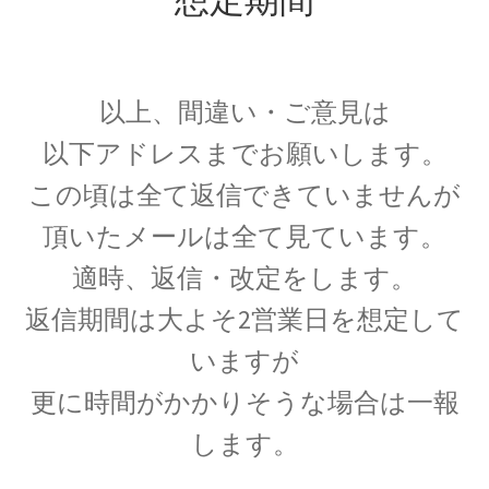
想定期間
エドワード・テラー
【ハイゼンベルグに学ぶ｜原爆開発推進・水爆
の父】
以上、間違い・ご意見は
以下アドレスまでお願いします。
この頃は全て返信できていませんが
エルンスト・マッハ
【実証論の立場から認識の問題を議論】
頂いたメールは全て見ています。
適時、返信・改定をします。
返信期間は大よそ2営業日を想定して
エルヴィン・シュレディンガー
いますが
【仮想の猫を使った思考実験で量子的に実在を
更に時間がかかりそうな場合は一報
考察】
します。