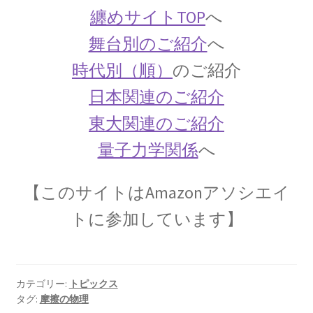
【場の理論をまとめ、電磁波が光速
纏めサイトTOP
へ
となる事を示した】
舞台別のご紹介
へ
時代別（順）
のご紹介
日本関連のご紹介
J・F・ジョリオ＝キューリー
東大関連のご紹介
【アルファ線を使いリン30を実現】
量子力学関係
へ
【このサイトはAmazonアソシエイ
J・J・サクライ
トに参加しています】
【ハーバードを首席で卒業し49歳で夭折した天
才物理学者】
カテゴリー:
トピックス
タグ:
摩擦の物理