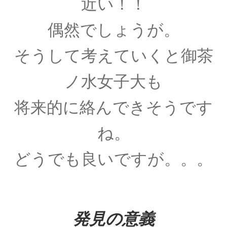
近い！！
ンハイマー
偶然でしょうが。
ゲオルク・レティクス_
そうして考えていくと御茶
【コペルニクスと天動説をまとめた】
ノ水女子大も
将来的に絡んできそうです
ゲッチンゲン大学関連の物理学者
【グリム兄弟や鉄血宰相ビスマルクを輩出】
ね。
どうでも良いですが。。。
コペルニクス
【レクティスと地動説を推進して世界観を転
換】
発見の意義