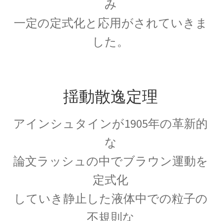
み
17世紀生まれの
一定の定式化と応用がされていきま
物理学者のまとめ
した。
18世紀生まれの
物理学者のまとめ
揺動散逸定理
アインシュタインが1905年の革新的
20世紀生まれの
な
物理学者の纏め
論文ラッシュの中でブラウン運動を
定式化
していき静止した液体中での粒子の
【変動磁場_誘導
レンツ_Heinrich Friedrich Emil Lenz
不規則な