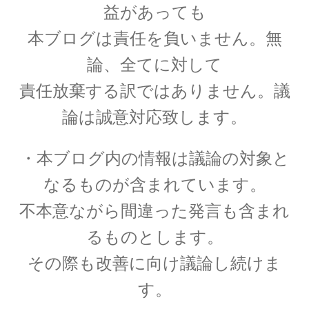
イェール大学の関連人物
益があっても
ギブス・山川健次郎・ナイキスト等
本ブログは責任を負いません。無
が学んだ名門
論、全てに対して
責任放棄する訳ではありません。議
論は誠意対応致します。
イギリス関係の人々
ニュートン・マクスウェルからディラック・ホーキング、他
・本ブログ内の情報は議論の対象と
なるものが含まれています。
不本意ながら間違った発言も含まれ
イタリア関係の物理学者
るものとします。
【コペルニクスからフェルミまでの系譜】
その際も改善に向け議論し続けま
す。