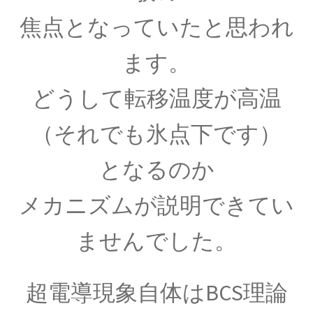
ジョゼフ・ブラック
【Joseph Black_1728年4月16日 – 1799年12月6
焦点となっていたと思われ
日】
ます。
どうして転移温度が高温
ジョルダーノ・ブルーノ
（それでも氷点下です）
【宇宙の無限を説き異端審問を受けた殉職者】
となるのか
メカニズムが説明できてい
ジョン・A・フレミング
【マクスウェルの弟子は真空管を発明しまし
ませんでした。
た】
超電導現象自体はBCS理論