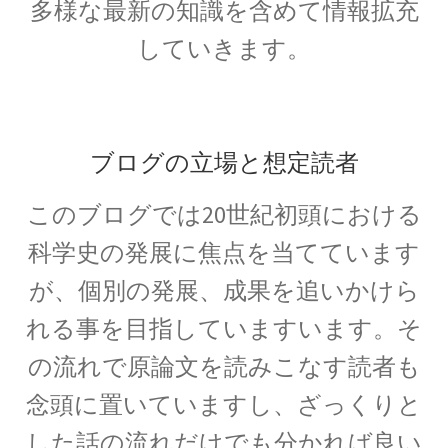
多様な最新の知識を含めて情報拡充
していきます。
【トピック‐初稿2020年度11月】
量子計算機実用化の波_活用事例
ブログの立場と想定読者
_他
このブログでは20世紀初頭における
お問い合わせ等もろもろ
【書評・トピックの情報も残しま
科学史の発展に焦点を当てています
す】
が、個別の発展、成果を追いかけら
れる事を目指していますいます。そ
の流れで原論文を読みこなす読者も
お雇い外人のトマス・メンデンホール
念頭に置いていますし、ざっくりと
【明治時代の創設期に東京大学で若者を育てま
した話の流れだけでも分かれば良い